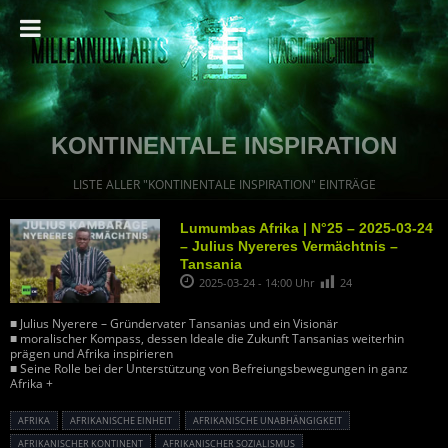
KONTINENTALE INSPIRATION
LISTE ALLER "KONTINENTALE INSPIRATION" EINTRÄGE
Lumumbas Afrika | N°25 – 2025-03-24
– Julius Nyereres Vermächtnis –
Tansania
2025-03-24 - 14:00 Uhr
24
■ Julius Nyerere – Gründervater Tansanias und ein Visionär
■ moralischer Kompass, dessen Ideale die Zukunft Tansanias weiterhin
prägen und Afrika inspirieren
■ Seine Rolle bei der Unterstützung von Befreiungsbewegungen in ganz
Afrika +
AFRIKA
AFRIKANISCHE EINHEIT
AFRIKANISCHE UNABHÄNGIGKEIT
AFRIKANISCHER KONTINENT
AFRIKANISCHER SOZIALISMUS