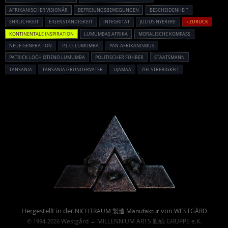
AFRIKANISCHER VISIONÄR
BEFREIUNGSBEWEGUNGEN
BESCHEIDENHEIT
EHRLICHKEIT
EIGENSTÄNDIGKEIT
INTEGRITÄT
JULIUS NYERERE
« ZURÜCK
KONTINENTALE INSPIRATION
LUMUMBAS AFRIKA
MORALISCHE KOMPASS
NEUE GENERATION
P.L.O. LUMUMBA
PAN-AFRIKANISMUS
PATRICK LOCH OTIENO LUMUMBA
POLITISCHER FÜHRER
STAATSMANN
TANSANIA
TANSANIA GRÜNDERVATER
UJAMAA
ZIELSTREBIGKEIT
Powered By :
Hergestellt in der
von
NICHTRAUM 製造 Manufaktur
WESTGÅRD
Westgård
MILLENNIUM ARTS 勤続 GRUPPE e.K.
© 1994-2026
→