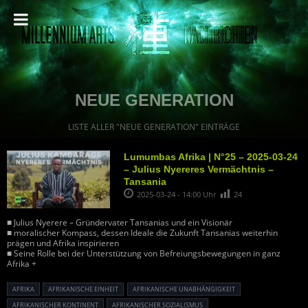
NEUE GENERATION
LISTE ALLER "NEUE GENERATION" EINTRÄGE
Lumumbas Afrika | N°25 – 2025-03-24
– Julius Nyereres Vermächtnis –
Tansania
2025-03-24 - 14:00 Uhr
24
■ Julius Nyerere – Gründervater Tansanias und ein Visionär
■ moralischer Kompass, dessen Ideale die Zukunft Tansanias weiterhin
prägen und Afrika inspirieren
■ Seine Rolle bei der Unterstützung von Befreiungsbewegungen in ganz
Afrika +
AFRIKA
AFRIKANISCHE EINHEIT
AFRIKANISCHE UNABHÄNGIGKEIT
AFRIKANISCHER KONTINENT
AFRIKANISCHER SOZIALISMUS