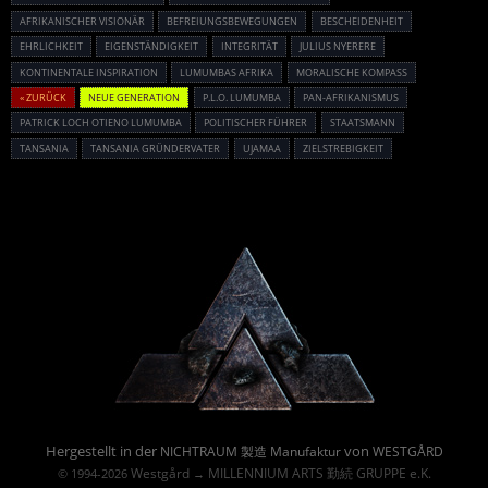
AFRIKANISCHER VISIONÄR
BEFREIUNGSBEWEGUNGEN
BESCHEIDENHEIT
EHRLICHKEIT
EIGENSTÄNDIGKEIT
INTEGRITÄT
JULIUS NYERERE
KONTINENTALE INSPIRATION
LUMUMBAS AFRIKA
MORALISCHE KOMPASS
« ZURÜCK
NEUE GENERATION
P.L.O. LUMUMBA
PAN-AFRIKANISMUS
PATRICK LOCH OTIENO LUMUMBA
POLITISCHER FÜHRER
STAATSMANN
TANSANIA
TANSANIA GRÜNDERVATER
UJAMAA
ZIELSTREBIGKEIT
Powered By :
Hergestellt in der
von
NICHTRAUM 製造 Manufaktur
WESTGÅRD
Westgård
MILLENNIUM ARTS 勤続 GRUPPE e.K.
© 1994-2026
→