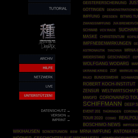
JUS
GEISTERERSCHEINUNG
TUTORIAL
GÖTTINGEN
DEMONSTRATIONE
IMPFUNG
BITWIG TU
DRESDEN
ZWANGSIMPFUNG
JVA BREMERVÖ
SUCHARI
SCHWAB
VCV RACK
MASKE
CHRISTENTUM
KOPIL
IMPFNEBENWIRKUNGEN
GE
MRNA-
ASTRONAUTIK
TANZANIA
WIDERSTAND
GESCHÄDIGT
CO
ARCHIV
WOLFGANG WODARG
MAN
HILFE
ZDF
UKRAINE-KRIEG
MARKUS HA
NETZWERK
BUNDESWEHR
FAUCI
SCHWARZE
ROBERT KOCH-INSTITUT
LIVE
ZENSUR
WELTWIRTSCHAF
UNTERSTÜTZEN!
CORONAINFO TO
MWGFD
SCHIFFMANN
DEEP S
←
DATENSCHUTZ
EVENT 201
THÜRINGEN
CORONA
←
VERSION
REALPOLI
TOUR 2020
COSMO
←
IMPRINT
BOSCHIMO-NEWS
IMPFGES
WIKIHAUSEN
MRNA IMPFUNG
ANTONIA FI
SOWJETUNION
BSW