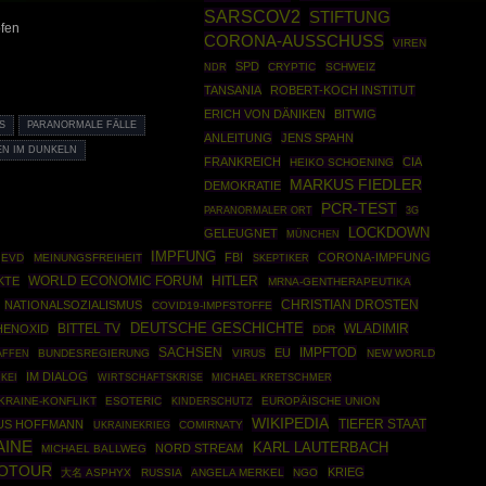
SARSCOV2
STIFTUNG
fen
CORONA-AUSSCHUSS
VIREN
SPD
CRYPTIC
SCHWEIZ
NDR
TANSANIA
ROBERT-KOCH INSTITUT
ERICH VON DÄNIKEN
BITWIG
S
PARANORMALE FÄLLE
ANLEITUNG
JENS SPAHN
N IM DUNKELN
FRANKREICH
CIA
HEIKO SCHOENING
MARKUS FIEDLER
DEMOKRATIE
PCR-TEST
PARANORMALER ORT
3G
LOCKDOWN
GELEUGNET
MÜNCHEN
IMPFUNG
FBI
CORONA-IMPFUNG
EVD
MEINUNGSFREIHEIT
SKEPTIKER
WORLD ECONOMIC FORUM
HITLER
KTE
MRNA-GENTHERAPEUTIKA
CHRISTIAN DROSTEN
NATIONALSOZIALISMUS
COVID19-IMPFSTOFFE
DEUTSCHE GESCHICHTE
BITTEL TV
WLADIMIR
HENOXID
DDR
SACHSEN
IMPFTOD
EU
AFFEN
BUNDESREGIERUNG
VIRUS
NEW WORLD
IM DIALOG
KEI
WIRTSCHAFTSKRISE
MICHAEL KRETSCHMER
KRAINE-KONFLIKT
ESOTERIC
EUROPÄISCHE UNION
KINDERSCHUTZ
WIKIPEDIA
TIEFER STAAT
US HOFFMANN
UKRAINEKRIEG
COMIRNATY
AINE
KARL LAUTERBACH
NORD STREAM
MICHAEL BALLWEG
FOTOUR
KRIEG
大名 ASPHYX
RUSSIA
ANGELA MERKEL
NGO