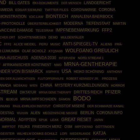
ND
BILL GATES
LANDGERICHT
RKI-DOKUMENTE
DER MENSCH
KIMEDIA
CORONAKRISE
CORONA
EDGAR SIEMUND
TWITTER FILES
BIONTECH
MONSTRATION
ANNALENA BAERBOCK
ICIC.LAW
MODERNA
I-PROTOKOLLE
TIEFENSTAAT
MARTIN
ÜBERSTERBLICHKEIT
IMPFNEBENWIRKUNG
FFP2
VACCINE DAMAGE
TELEGRAM
SCHATTENWESEN
DEMO
MULDENTALER
SCHER ORT
C
ANTI-SPIEGEL-TV
FFP2
ALICE WEIDEL
PERU
MUSIC
ALIENS
PRÄ-
WOLFGANG GREULICH
NO LUMUMBA
OLAF SCHOLZ
X7Q5A96
ONA-AUSCHUSS
AGENDA 2030
NORD STREAM 1
INTERVIEW
MRNA-GENTHERAPIE
F
AFRIKANISCHER KONTINENT
NWO
USA
NDER VON BISMARCK
HEIKO SCHÖNING
ASPHYX
ANTHONY
ROBERT KENNEDY JR.
PROZESS
REN DER ALLMÄCHTIGEN
FLUTOPFERHILFE
CHINA
ANADA
MYSTERY KURZMELDUNGEN
MOSKAU
HORROR
WIEN
TREAM
PFIZER
DRITTES REICH
DIKTATUR
MRNA GENE THERAPY
BODO
EN
MRNA-IMPFSCHADEN
種DEUS
DÄMON
CHRISTOF MISERÉ
INUNG
PAUL-EHRLICH INSTITUT
DER SCHWARZE KANAL
BERLIN
CORONA INFO
NDESTAG
ALIEN
MEDIZINISCHE MASKE
WUHAN
GREAT RESET
NORMAL
ÄGYPTEN
SPUK
LEAK
JAPAN
FELIKS
FRIEDRICH MERZ
OSM
IMPFTOT
IMPFZWANG
GÖTTINGEN
KATJA
GEISTER
WILHELM DOMKE-SCHULZ
LOFI
NIEDERLANDE