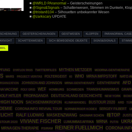
■
@WRLD PAranormal
– Geisterscheinungen
■
@Signs&Signals
– Schattenwesen, Stimmen im Dunkeln, Klop
■
@tristan8104
– Silhouetten unbekannter Wesen
■
@zarkscary
UPDATE
RSCHEINUNG
GEISTERSCHEINUNGEN
GEISTWESEN
KLOPFEN
PARANORMAL CASE
KKNIGHT
SCHATTENWESEN
SICH BEWEGENDE OBJEKTE
SIGNS&SIGNALS
STIMME
MAL
MYTHEN METZGER
MPFUNG
TWITTERFILES
MODRNA-GENTHERAPIE
DYATLOV PASS
ES
WHO
MRNA IMFPSTOFF
POLTERGEIST
NATO A
MARS
KI
PROJECT VERITAS
AFD
JOHNSON AND JOHNSON
GENTHERAPIE
RGANIZATION
MRNA-GENTHERAPY
WEF
NA VACCINE
TRANSHUMANISMUS
GRAP
POLY GRID
HOMBURG
SCHWEDEN
DOLF HITLER
PROPAGANDA
DEUTSCHLAND GESCHICHTE
NEW YORK
BIOW
HIGH NOON
SACHSENMIKROFON
BUSTOUR 2020
KLIMAWANDEL
ARD
TÜR
DEMIE
CORONA INFO REVIVAL TOUR
SERGEY FILBERT
NÜRNBERGER KODEX
U
LICHT
RALF LUDWIG
種TOP
MASKENZWANG
JUST
DAGMAR SCHÖN
VIVIANE FISCHER
UKR
MRNA
LUMUMBAS AFRIKA
STOUR 2020
PUTIN
REINER FUELLMICH
CORONA IN
MRNA GEN-THERAPIE
PSIRAM