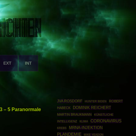
EXT
INT
JVA ROSDORF
ROBERT
HUNTER BIDEN
DOMINIK REICHERT
HABECK
03 – 5 Paranormale
MARTIN BRAUKMANN
KÜNSTLICHE
CORONAVIRUS
INTELLIGENZ
KLIMA
MRNA-INJEKTION
KREBS
PLANDEMIE
MIKE YEADON