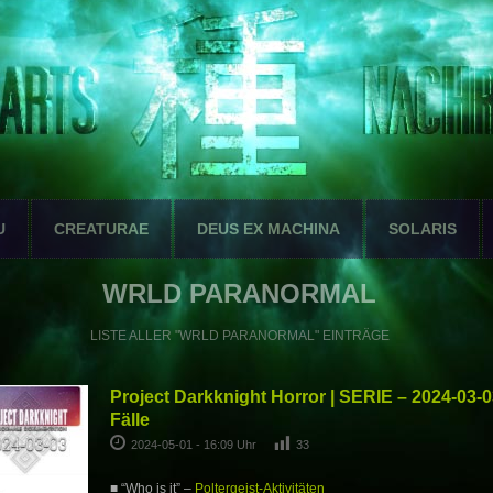
U
CREATURAE
DEUS EX MACHINA
SOLARIS
WRLD PARANORMAL
LISTE ALLER "WRLD PARANORMAL" EINTRÄGE
Project Darkknight Horror | SERIE – 2024-03-
Fälle
2024-05-01 - 16:09 Uhr
33
■ “Who is it” –
Poltergeist-Aktivitäten