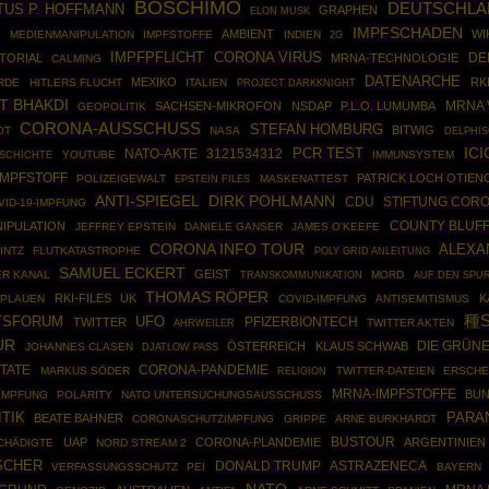
BOSCHIMO
DEUTSCHLA
TUS P. HOFFMANN
GRAPHEN
ELON MUSK
IMPFSCHADEN
AMBIENT
WI
N
MEDIENMANIPULATION
IMPFSTOFFE
INDIEN
2G
IMPFPFLICHT
CORONA VIRUS
DE
TORIAL
MRNA-TECHNOLOGIE
CALMING
DATENARCHE
MEXIKO
RK
RDE
HITLERS FLUCHT
ITALIEN
PROJECT DARKKNIGHT
T BHAKDI
SACHSEN-MIKROFON
NSDAP
P.L.O. LUMUMBA
MRNA 
GEOPOLITIK
CORONA-AUSSCHUSS
STEFAN HOMBURG
BITWIG
OT
NASA
DELPHI
ICI
PCR TEST
NATO-AKTE
3121534312
SCHICHTE
YOUTUBE
IMMUNSYSTEM
IMPFSTOFF
PATRICK LOCH OTIE
POLIZEIGEWALT
EPSTEIN FILES
MASKENATTEST
DIRK POHLMANN
ANTI-SPIEGEL
CDU
STIFTUNG COR
VID-19-IMPFUNG
COUNTY BLUF
IPULATION
JEFFREY EPSTEIN
DANIELE GANSER
JAMES O'KEEFE
CORONA INFO TOUR
ALEXA
INTZ
FLUTKATASTROPHE
POLY GRID ANLEITUNG
SAMUEL ECKERT
GEIST
R KANAL
MORD
TRANSKOMMUNIKATION
AUF DEN SPU
THOMAS RÖPER
RKI-FILES
UK
K
PLAUEN
COVID-IMPFUNG
ANTISEMITISMUS
種S
UFO
TSFORUM
PFIZERBIONTECH
TWITTER
AHRWEILER
TWITTER AKTEN
UR
DIE GRÜN
ÖSTERREICH
KLAUS SCHWAB
JOHANNES CLASEN
DJATLOW PASS
TATE
CORONA-PANDEMIE
MARKUS SÖDER
TWITTER-DATEIEN
ERSCHE
RELIGION
MRNA-IMPFSTOFFE
BU
IMPFUNG
POLARITY
NATO UNTERSUCHUNGSAUSSCHUSS
TIK
PARA
BEATE BAHNER
CORONASCHUTZIMPFUNG
GRIPPE
ARNE BURKHARDT
BUSTOUR
UAP
CORONA-PLANDEMIE
ARGENTINIEN
CHÄDIGTE
NORD STREAM 2
SCHER
DONALD TRUMP
ASTRAZENECA
VERFASSUNGSSCHUTZ
PEI
BAYERN