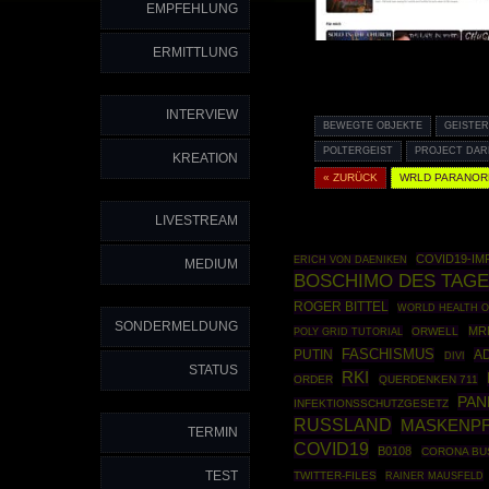
EMPFEHLUNG
ERMITTLUNG
INTERVIEW
BEWEGTE OBJEKTE
GEISTE
POLTERGEIST
PROJECT DAR
KREATION
« ZURÜCK
WRLD PARANOR
LIVESTREAM
COVID19-I
ERICH VON DAENIKEN
MEDIUM
BOSCHIMO DES TAG
ROGER BITTEL
WORLD HEALTH O
SONDERMELDUNG
MR
POLY GRID TUTORIAL
ORWELL
PUTIN
FASCHISMUS
A
DIVI
STATUS
RKI
ORDER
QUERDENKEN 711
PAN
INFEKTIONSSCHUTZGESETZ
RUSSLAND
MASKENPF
TERMIN
COVID19
B0108
CORONA BU
TEST
TWITTER-FILES
RAINER MAUSFELD