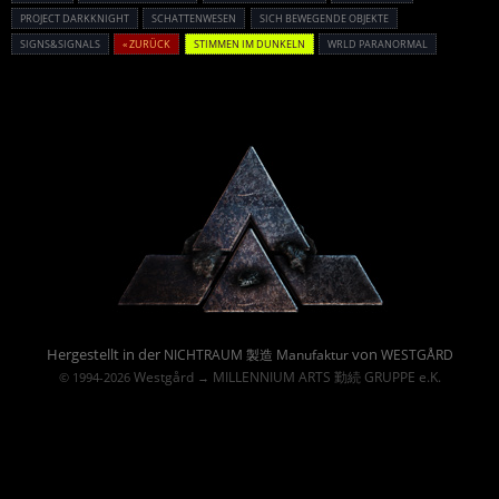
PROJECT DARKKNIGHT
SCHATTENWESEN
SICH BEWEGENDE OBJEKTE
SIGNS&SIGNALS
« ZURÜCK
STIMMEN IM DUNKELN
WRLD PARANORMAL
Powered By :
Hergestellt in der
von
NICHTRAUM 製造 Manufaktur
WESTGÅRD
Westgård
MILLENNIUM ARTS 勤続 GRUPPE e.K.
© 1994-2026
→