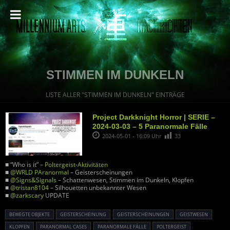
STIMMEN IM DUNKELN
LISTE ALLER "STIMMEN IM DUNKELN" EINTRÄGE
Project Darkknight Horror | SERIE –
2024-03-03 – 5 Paranormale Fälle
2024-05-01 - 16:09 Uhr
33
■ “Who is it” –
Poltergeist-Aktivitäten
■
@WRLD PAranormal
– Geisterscheinungen
■
@Signs&Signals
– Schattenwesen, Stimmen im Dunkeln, Klopfen
■
@tristan8104
– Silhouetten unbekannter Wesen
■
@zarkscary
UPDATE
BEWEGTE OBJEKTE
GEISTERSCHEINUNG
GEISTERSCHEINUNGEN
GEISTWESEN
KLOPFEN
PARANORMAL CASES
PARANORMALE FÄLLE
POLTERGEIST