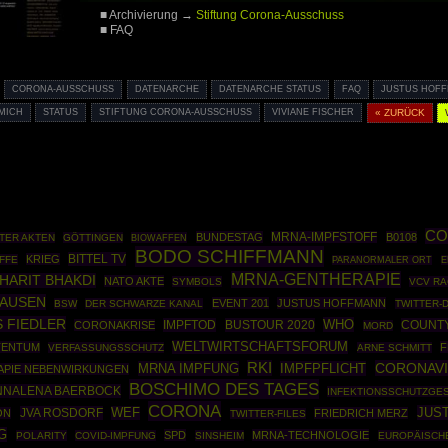
■ Archivierung →
Stiftung Corona-Ausschuss
■ FAQ
CORONA-AUSSCHUSS
DATENARCHE
DATENARCHE STATUS
FAQ
JUSTUS HOF
MICH
STATUS
STIFTUNG CORONA-AUSSCHUSS
VIVIANE FISCHER
« ZURÜCK
CO
BUNDESTAG
MRNA-IMPFSTOFF
B0108
TER AKTEN
GÖTTINGEN
BIOWAFFEN
BODO SCHIFFMANN
BITTEL TV
KRIEG
FFE
PARANORMALER ORT
E
MRNA-GENTHERAPIE
HARIT BHAKDI
NATO AKTE
SYMBOLS
VCV R
HAUSEN
EVENT 201
JUSTUS HOFFMANN
BSW
DER SCHWARZE KANAL
TWITTER-
 FIEDLER
WHO
IMPFTOD
BUSTOUR 2020
COUNTY
CORONAKRISE
MORD
WELTWIRTSCHAFTSFORUM
TENTUM
F
VERFASSUNGSSCHUTZ
ARNE SCHMITT
RKI
CORONAV
MRNA IMPFUNG
IMPFPFLICHT
APIE NEBENWIRKUNGEN
BOSCHIMO DES TAGES
NNALENA BAERBOCK
INFEKTIONSSCHUTZGE
CORONA
JUS
JVA ROSDORF
WEF
ON
FRIEDRICH MERZ
TWITTER-FILES
G
SPD
MRNA-TECHNOLOGIE
POLARITY
COVID-IMPFUNG
SINSHEIM
EUROPÄISCH