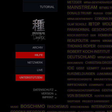
METZGER
MRNA-GENTHERAPEUT
MAINSTREAM
TUTORIAL
BITWIG 
DONALD TRUMP
OSM
RUSSIA
CORONA-P
MRNA-GENTHERAPY
種TOP
WOL
OLAF SCHOLZ
PARANORMAL
GESCHICHT
HOMBUR
KOCH INSTITUT
DDR
REALPOLITIK
WIKIME
GRIPPE
THOMAS RÖPER
ÖSTERREI
ARCHIV
ROBERT KOCH-INSTITUT
HILFE
DEUTSCHLAND
MRNA VAC
NETZWERK
CHRISTIAN DROS
DOKUMENTE
ICIC
GEIST
GEIMPFT
JVA BR
LIVE
KURZMELDUNGEN
LUMUMBAS
UNTERSTÜTZEN!
IMPFGESCHÄDIGTE
IMMUNSYSTE
IMPFSCHADEN
COMIRNATY
ASP
←
DATENSCHUTZ
GENTH
CORONASCHUTZIMPFUNG
←
VERSION
VON BISMARCK
HUNTER BIDE
←
IMPRINT
SKEPTIKER
PROJECT DARKKNIGHT
BOSCHIMO
INTERNATIO
FASCHISMUS
MUSIC
ERSCHEINUNG