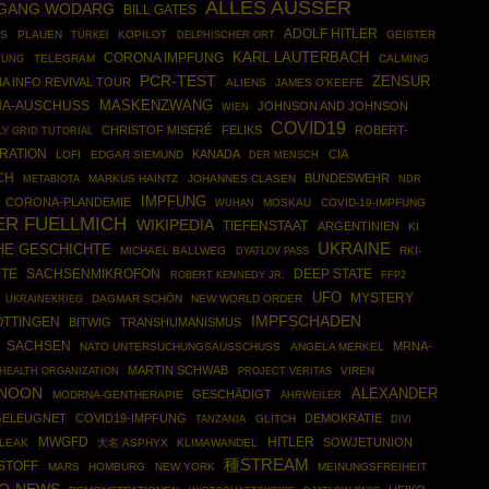
ALLES AUSSER
GANG WODARG
BILL GATES
ADOLF HITLER
ES
PLAUEN
TÜRKEI
KOPILOT
GEISTER
DELPHISCHER ORT
KARL LAUTERBACH
CORONA IMPFUNG
TUNG
TELEGRAM
CALMING
PCR-TEST
ZENSUR
 INFO REVIVAL TOUR
ALIENS
JAMES O'KEEFE
MASKENZWANG
NA-AUSCHUSS
JOHNSON AND JOHNSON
WIEN
COVID19
CHRISTOF MISERÉ
FELIKS
ROBERT-
LY GRID TUTORIAL
RATION
KANADA
CIA
LOFI
EDGAR SIEMUND
DER MENSCH
CH
BUNDESWEHR
MARKUS HAINTZ
JOHANNES CLASEN
METABIOTA
NDR
IMPFUNG
CORONA-PLANDEMIE
MOSKAU
COVID-19-IMPFUNG
WUHAN
ER FUELLMICH
WIKIPEDIA
TIEFENSTAAT
ARGENTINIEN
KI
UKRAINE
HE GESCHICHTE
MICHAEL BALLWEG
RKI-
DYATLOV PASS
TE
SACHSENMIKROFON
DEEP STATE
ROBERT KENNEDY JR.
FFP2
UFO
MYSTERY
UKRAINEKRIEG
DAGMAR SCHÖN
NEW WORLD ORDER
IMPFSCHADEN
ÖTTINGEN
BITWIG
TRANSHUMANISMUS
SACHSEN
MRNA-
NATO UNTERSUCHUNGSAUSSCHUSS
ANGELA MERKEL
MARTIN SCHWAB
HEALTH ORGANIZATION
VIREN
PROJECT VERITAS
 NOON
ALEXANDER
GESCHÄDIGT
MODRNA-GENTHERAPIE
AHRWEILER
GELEUGNET
COVID19-IMPFUNG
DEMOKRATIE
GLITCH
TANZANIA
DIVI
MWGFD
HITLER
SOWJETUNION
LEAK
大名 ASPHYX
KLIMAWANDEL
種STREAM
STOFF
MARS
HOMBURG
NEW YORK
MEINUNGSFREIHEIT