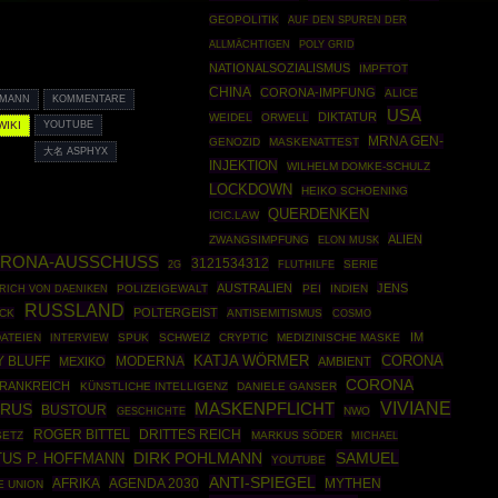
GEOPOLITIK
AUF DEN SPUREN DER
POLY GRID
ALLMÄCHTIGEN
NATIONALSOZIALISMUS
IMPFTOT
CHINA
CORONA-IMPFUNG
ALICE
FMANN
KOMMENTARE
USA
DIKTATUR
WEIDEL
ORWELL
WIKI
YOUTUBE
MRNA GEN-
GENOZID
MASKENATTEST
大名 ASPHYX
INJEKTION
WILHELM DOMKE-SCHULZ
LOCKDOWN
HEIKO SCHOENING
QUERDENKEN
ICIC.LAW
ALIEN
ZWANGSIMPFUNG
ELON MUSK
RONA-AUSSCHUSS
3121534312
SERIE
2G
FLUTHILFE
AUSTRALIEN
JENS
POLIZEIGEWALT
PEI
INDIEN
RICH VON DAENIKEN
RUSSLAND
POLTERGEIST
ACK
ANTISEMITISMUS
COSMO
IM
DATEIEN
SPUK
SCHWEIZ
CRYPTIC
MEDIZINISCHE MASKE
INTERVIEW
CORONA
 BLUFF
MODERNA
KATJA WÖRMER
MEXIKO
AMBIENT
CORONA
RANKREICH
KÜNSTLICHE INTELLIGENZ
DANIELE GANSER
VIVIANE
IRUS
MASKENPFLICHT
BUSTOUR
GESCHICHTE
NWO
ROGER BITTEL
DRITTES REICH
SETZ
MARKUS SÖDER
MICHAEL
DIRK POHLMANN
SAMUEL
TUS P. HOFFMANN
YOUTUBE
ANTI-SPIEGEL
AFRIKA
AGENDA 2030
MYTHEN
E UNION