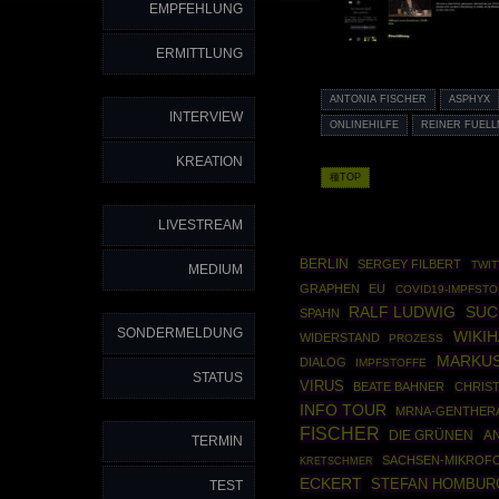
EMPFEHLUNG
ERMITTLUNG
ANTONIA FISCHER
ASPHYX
INTERVIEW
ONLINEHILFE
REINER FUELL
KREATION
種TOP
LIVESTREAM
BERLIN
SERGEY FILBERT
TWIT
MEDIUM
GRAPHEN
EU
COVID19-IMPFSTO
RALF LUDWIG
SUC
SPAHN
SONDERMELDUNG
WIKI
WIDERSTAND
PROZESS
MARKUS
DIALOG
IMPFSTOFFE
STATUS
VIRUS
BEATE BAHNER
CHRIS
INFO TOUR
MRNA-GENTHER
FISCHER
DIE GRÜNEN
A
TERMIN
SACHSEN-MIKROF
KRETSCHMER
ECKERT
STEFAN HOMBUR
TEST