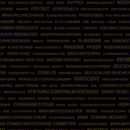
WOLF
ÄGYPTEN
IKA
PAUL-EHRLICH INSTITUT
NASA
UKRAINE-KONFLIKT
JAPAN
PCR TEST
ASTRAZENECA
TUTORIAL
SPANIEN
PRÄ-ASTRONAUTIK
TWITTERFIL
PROPAGANDA
MRNA VACCINE DAMAGE
BUNDESREGIERUNG
POLY GRID ANLEI
ANDEMIE
P.L.O. LUMUMBA
ZDF
CORONA
DRESDEN
VIRUS
MIKE YEADON
RELIGION
FGANG GREULICH
STIFTUNG CORO
TWITTER
ITALIEN
JEFFREY EPSTEIN
EN AUS WIKIHAUSEN
GEISTERERSCHEINUNG
SCHWEDEN
EPSTEIN FILES
PO
PLANDEMIE
GSHINTERGRUND
DEMONST
GRAPHENOXID
種DEUS
ARD
3G
PANDEMIE
PFIZER
PFIZERBIONTE
DIA
KLAUS SCHWAB
SHADOW PEOPLE
TIEFER STAAT
MRNA-IMPFSTOFFE
CH
CORONAIMPFUNG
TRANSKOMMUNIKATION
REIN
ANTONIA FISCHER
CORONA INFO TOUR 2020
ÜBERSTERBLICHKEIT
DEUTSC
CINE
AFRIKANISCHER KONTINENT
MRNA GENE THERAPY
KINDERSCHUTZ
COVID-19
TEN
DEUTSCHLAND GESCHICH
QUERDENKEN 711
UKRAINE-KRIEG
SARSCOV2
PATRICK LOCH OTIENO LUMUMBA
EMERVÖRDE
ARNE BURKHARDT
 AFRIKA
NORD STREAM
UAP
RKI-PROTOKOLLE
LANDGERICHT G
PUTIN
EVD
STIFTUNG CORONA-AUSSCHUSS
GREAT RESET
M
TWITTER FILES
HYX
THÜRINGEN
BAYERN
MEDIENMANIPULATION
FLUTKATASTROPHE
WORLD 
KLIMA
CORONAINFO TOUR
HIGH
ERAPIE
ANTIFA
CORONA BUSTOUR 2020
KREBS
MRNA IMPFTECHNOLOGIE
ISRAEL
NGO
HERMANN PLOPPA
N
FLUTOPFERHILFE
MRNA
DOMINIK REICHERT
WORLD ECONOMIC FORUM
SCHATTENWESEN
NAL CRIMES INVESTIGATIVE COMMITTEE
MRNA IMFP
SCHWARZER KANAL