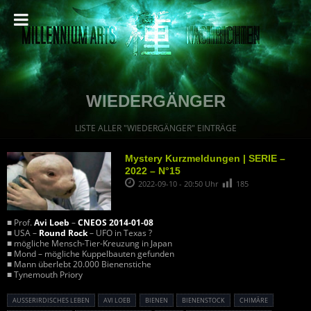
WIEDERGÄNGER
LISTE ALLER "WIEDERGÄNGER" EINTRÄGE
Mystery Kurzmeldungen | SERIE –
2022 – N°15
2022-09-10 - 20:50 Uhr
185
■ Prof.
Avi Loeb
–
CNEOS 2014-01-08
■ USA –
Round Rock
– UFO in Texas ?
■ mögliche Mensch-Tier-Kreuzung in Japan
■ Mond – mögliche Kuppelbauten gefunden
■ Mann überlebt 20.000 Bienenstiche
■ Tynemouth Priory
AUSSERIRDISCHES LEBEN
AVI LOEB
BIENEN
BIENENSTOCK
CHIMÄRE