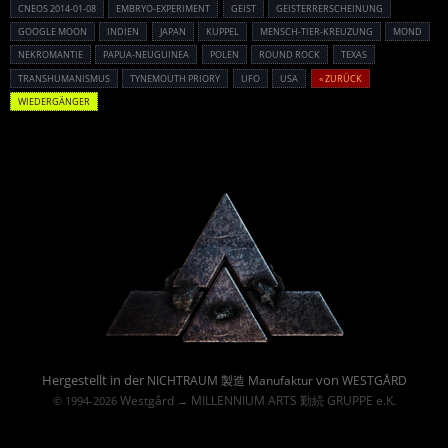
CNEOS 2014-01-08
EMBRYO-EXPERIMENT
GEIST
GEISTERRERSCHEINUNG
GOOGLE MOON
INDIEN
JAPAN
KUPPEL
MENSCH-TIER-KREUZUNG
MOND
NEKROMANTIE
PAPUA-NEUGUINEA
POLEN
ROUND ROCK
TEXAS
TRANSHUMANISMUS
TYNEMOUTH PRIORY
UFO
USA
« ZURÜCK
WIEDERGÄNGER
Powered By :
Hergestellt in der
von
NICHTRAUM 製造 Manufaktur
WESTGÅRD
Westgård
MILLENNIUM ARTS 勤続 GRUPPE e.K.
© 1994-2026
→