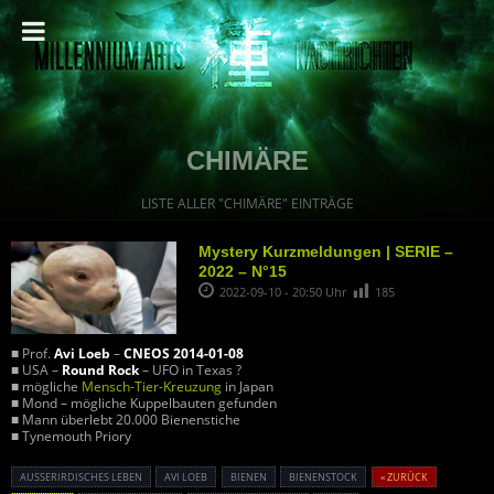
CHIMÄRE
LISTE ALLER "CHIMÄRE" EINTRÄGE
Mystery Kurzmeldungen | SERIE –
2022 – N°15
2022-09-10 - 20:50 Uhr
185
■ Prof.
Avi Loeb
–
CNEOS 2014-01-08
■ USA –
Round Rock
– UFO in Texas ?
■ mögliche
Mensch-Tier-Kreuzung
in Japan
■ Mond – mögliche Kuppelbauten gefunden
■ Mann überlebt 20.000 Bienenstiche
■ Tynemouth Priory
AUSSERIRDISCHES LEBEN
AVI LOEB
BIENEN
BIENENSTOCK
« ZURÜCK