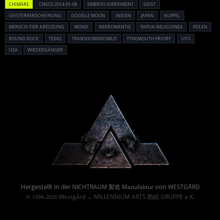
CHIMÄRE
CNEOS 2014-01-08
EMBRYO-EXPERIMENT
GEIST
GEISTERRERSCHEINUNG
GOOGLE MOON
INDIEN
JAPAN
KUPPEL
MENSCH-TIER-KREUZUNG
MOND
NEKROMANTIE
PAPUA-NEUGUINEA
POLEN
ROUND ROCK
TEXAS
TRANSHUMANISMUS
TYNEMOUTH PRIORY
UFO
USA
WIEDERGÄNGER
Powered By :
Hergestellt in der
von
NICHTRAUM 製造 Manufaktur
WESTGÅRD
Westgård
MILLENNIUM ARTS 勤続 GRUPPE e.K.
© 1994-2026
→