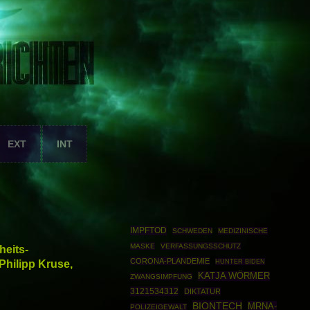
EXT
INT
IMPFTOD
SCHWEDEN
MEDIZINISCHE
MASKE
VERFASSUNGSSCHUTZ
heits-
CORONA-PLANDEMIE
hilipp Kruse,
HUNTER BIDEN
KATJA WÖRMER
ZWANGSIMPFUNG
3121534312
DIKTATUR
BIONTECH
MRNA-
POLIZEIGEWALT