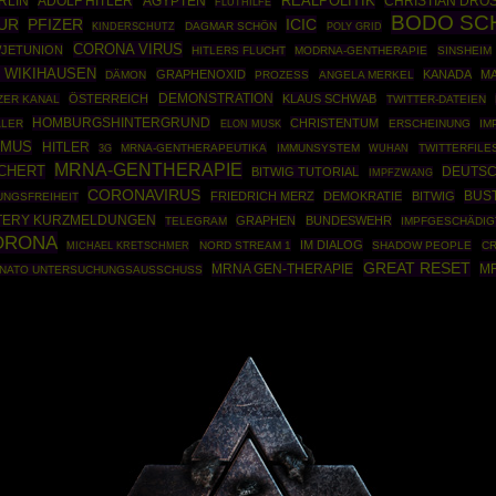
REALPOLITIK
RLIN
ADOLF HITLER
ÄGYPTEN
CHRISTIAN DRO
FLUTHILFE
BODO SC
ICIC
UR
PFIZER
DAGMAR SCHÖN
POLY GRID
KINDERSCHUTZ
CORONA VIRUS
JETUNION
HITLERS FLUCHT
MODRNA-GENTHERAPIE
SINSHEIM
 WIKIHAUSEN
GRAPHENOXID
KANADA
M
DÄMON
PROZESS
ANGELA MERKEL
DEMONSTRATION
ÖSTERREICH
KLAUS SCHWAB
ZER KANAL
TWITTER-DATEIEN
HOMBURGSHINTERGRUND
CHRISTENTUM
ALER
ERSCHEINUNG
IM
ELON MUSK
SMUS
HITLER
MRNA-GENTHERAPEUTIKA
IMMUNSYSTEM
TWITTERFILE
3G
WUHAN
MRNA-GENTHERAPIE
ICHERT
DEUTSC
BITWIG TUTORIAL
IMPFZWANG
CORONAVIRUS
BUS
FRIEDRICH MERZ
DEMOKRATIE
BITWIG
UNGSFREIHEIT
TERY KURZMELDUNGEN
GRAPHEN
BUNDESWEHR
TELEGRAM
IMPFGESCHÄDIG
ORONA
IM DIALOG
NORD STREAM 1
SHADOW PEOPLE
CR
MICHAEL KRETSCHMER
GREAT RESET
MRNA GEN-THERAPIE
M
NATO UNTERSUCHUNGSAUSSCHUSS
Powered By :