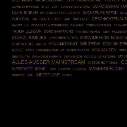
MASKENZWANG
PARANORMAL
BE
GESCHÄDIGT
LEAK
VCV RACK
CORONAINFO TO
COVID-19-IMPFUNG
SPUK
LOFI
BUNDESREGIERUNG
QUERDENKEN
SACHSENMIKROFON
SOW
INFEKTIONSSCHUTZGESETZ
GESCHICHTEN AUS
INJEKTION
CIA
GENTHERAPIE
UAP
NATO AKTE
UK
HAINTZ
CORONASCHUTZIMPFUNG
CALMING
CORONAIMPFUNG
SCHWAR
ZENSUR
TRUMP
CORONA-IMPFUNG
ANTISEMITISMUS
MULDENT
WIEN
STEFAN HOMBURG
MRNA IMPFUNG
FASCHI
LUMUMBAS AFRIKA
WIKIPEDIA
DOMINIK RE
MRNA IMFPSTOFF
OLAF SCHOLZ
ANTIFA
WIKIHAUSEN
MISERÉ
PERU
UKRAINE-KONFLIKT
JAMES O'KEEFE
MEIN
MYS
GEOPOLITIK
MRNA GENE THERAPY
COVID19-IMPFSTOFFE
DER MENSCH
ALLES AUSSER MAINSTREAM
C
JUSTUS HOFFMANN
MASKENPFLICHT
IMPFSTOFFE
ISRAEL
DDR
JOHANNES CLASEN
IMPFPFLICHT
ZDF
GEISTER
COSMO