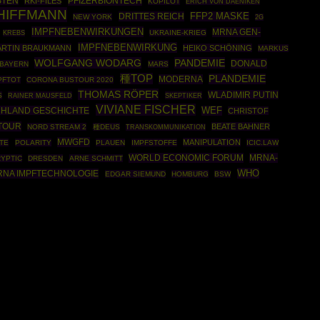
STEN
PFIZERBIONTECH
RKI-FILES
KOPILOT
ERICH VON DAENIKEN
HIFFMANN
DRITTES REICH
FFP2 MASKE
NEW YORK
2G
IMPFNEBENWIRKUNGEN
MRNA GEN-
UKRAINE-KRIEG
KREBS
IMPFNEBENWIRKUNG
ARTIN BRAUKMANN
HEIKO SCHÖNING
MARKUS
WOLFGANG WODARG
PANDEMIE
DONALD
BAYERN
MARS
種TOP
PLANDEMIE
MODERNA
PFTOT
CORONA BUSTOUR 2020
THOMAS RÖPER
WLADIMIR PUTIN
S
RAINER MAUSFELD
SKEPTIKER
VIVIANE FISCHER
HLAND GESCHICHTE
WEF
CHRISTOF
TOUR
BEATE BAHNER
NORD STREAM 2
種DEUS
TRANSKOMMUNIKATION
MWGFD
MANIPULATION
TE
POLARITY
PLAUEN
IMPFSTOFFE
ICIC.LAW
WORLD ECONOMIC FORUM
MRNA-
YPTIC
DRESDEN
ARNE SCHMITT
WHO
RNA IMPFTECHNOLOGIE
EDGAR SIEMUND
HOMBURG
BSW