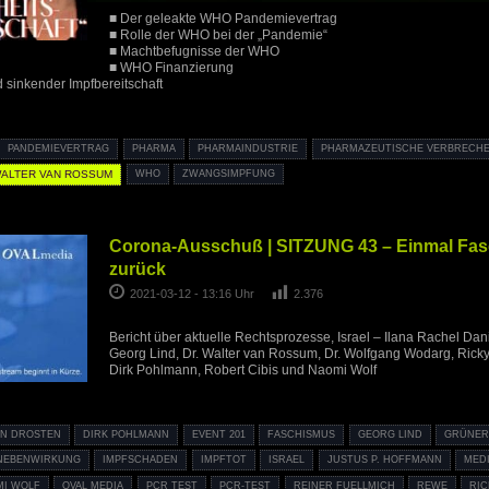
■ Der geleakte WHO Pandemievertrag
■ Rolle der WHO bei der „Pandemie“
■ Machtbefugnisse der WHO
■ WHO Finanzierung
sinkender Impfbereitschaft
PANDEMIEVERTRAG
PHARMA
PHARMAINDUSTRIE
PHARMAZEUTISCHE VERBRECH
ALTER VAN ROSSUM
WHO
ZWANGSIMPFUNG
Corona-Ausschuß | SITZUNG 43 – Einmal Fa
zurück
2021-03-12 - 13:16 Uhr
2.376
Bericht über aktuelle Rechtsprozesse, Israel – Ilana Rachel Dani
Georg Lind, Dr. Walter van Rossum, Dr. Wolfgang Wodarg, Ric
Dirk Pohlmann, Robert Cibis und Naomi Wolf
AN DROSTEN
DIRK POHLMANN
EVENT 201
FASCHISMUS
GEORG LIND
GRÜNER
NEBENWIRKUNG
IMPFSCHADEN
IMPFTOT
ISRAEL
JUSTUS P. HOFFMANN
MEDI
MI WOLF
OVAL MEDIA
PCR TEST
PCR-TEST
REINER FUELLMICH
REWE
RI