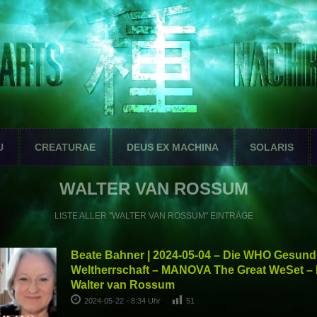
U
CREATURAE
DEUS EX MACHINA
SOLARIS
WALTER VAN ROSSUM
LISTE ALLER "WALTER VAN ROSSUM" EINTRÄGE
Beate Bahner | 2024-05-04 – Die WHO Gesund
Weltherrschaft – MANOVA The Great WeSet – P
Walter van Rossum
2024-05-22 - 8:34 Uhr
51