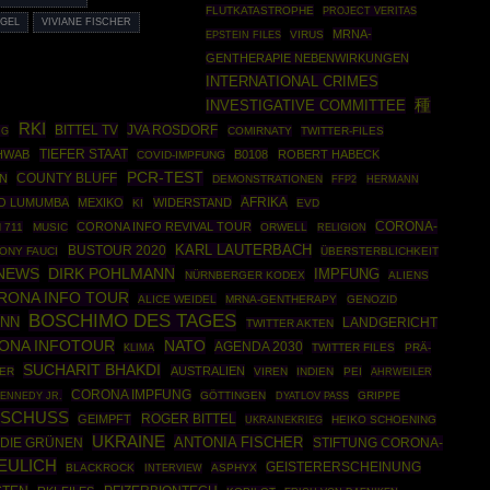
FLUTKATASTROPHE
PROJECT VERITAS
EGEL
VIVIANE FISCHER
MRNA-
EPSTEIN FILES
VIRUS
GENTHERAPIE NEBENWIRKUNGEN
INTERNATIONAL CRIMES
種
INVESTIGATIVE COMMITTEE
RKI
BITTEL TV
JVA ROSDORF
NG
COMIRNATY
TWITTER-FILES
TIEFER STAAT
HWAB
B0108
ROBERT HABECK
COVID-IMPFUNG
PCR-TEST
COUNTY BLUFF
HN
DEMONSTRATIONEN
FFP2
HERMANN
AFRIKA
NO LUMUMBA
MEXIKO
WIDERSTAND
KI
EVD
CORONA-
CORONA INFO REVIVAL TOUR
 711
MUSIC
ORWELL
RELIGION
BUSTOUR 2020
KARL LAUTERBACH
ONY FAUCI
ÜBERSTERBLICHKEIT
NEWS
DIRK POHLMANN
IMPFUNG
NÜRNBERGER KODEX
ALIENS
RONA INFO TOUR
ALICE WEIDEL
MRNA-GENTHERAPY
GENOZID
BOSCHIMO DES TAGES
ANN
LANDGERICHT
TWITTER AKTEN
ONA INFOTOUR
NATO
AGENDA 2030
TWITTER FILES
PRÄ-
KLIMA
SUCHARIT BHAKDI
AUSTRALIEN
ER
VIREN
INDIEN
PEI
AHRWEILER
CORONA IMPFUNG
ENNEDY JR.
GÖTTINGEN
GRIPPE
DYATLOV PASS
SCHUSS
ROGER BITTEL
GEIMPFT
UKRAINEKRIEG
HEIKO SCHOENING
UKRAINE
ANTONIA FISCHER
DIE GRÜNEN
STIFTUNG CORONA-
EULICH
GEISTERERSCHEINUNG
BLACKROCK
ASPHYX
INTERVIEW