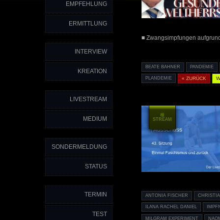
EMPFEHLUNG
ERMITTLUNG
■ Zwangsimpfungen aufgrund 
INTERVIEW
BEATE BAHNER
PANDEMIE
KREATION
PLANDEMIE
« ZURÜCK
W
LIVESTREAM
種
MEDIUM
STREAM
SONDERMELDUNG
STATUS
TERMIN
ANTONIA FISCHER
CHRISTI
ILANA RACHEL DANIEL
IMPF
TEST
MILGRAM EXPERIMENT
NAO