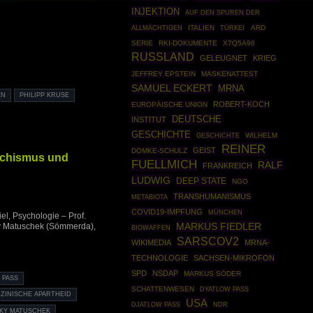
INJEKTION
AUF DEN SPUREN DER
ITALIEN
TÜRKEI
ARD
ALLMÄCHTIGEN
SERIE
RKI-DOKUMENTE
X7Q5A96
RUSSLAND
GELEUGNET
KRIEG
JEFFREY EPSTEIN
MASKENATTEST
SAMUEL ECKERT
MRNA
EN
PHILIPP KRUSE
ROBERT-KOCH
EUROPÄISCHE UNION
DEUTSCHE
INSTITUT
GESCHICHTE
GESCHICHTE
WILHELM
REINER
GEIST
DOMKE-SCHULZ
schismus und
FUELLMICH
RALF
FRANKREICH
LUDWIG
DEEP STATE
NGO
TRANSHUMANISMUS
METABIOTA
COVID19-IMPFUNG
MÜNCHEN
el, Psychologie – Prof.
MARKUS FIEDLER
ky Matuschek (Sömmerda),
BIOWAFFEN
SARSCOV2
WIKIMEDIA
MRNA-
TECHNOLOGIE
SACHSEN-MIKROFON
SPD
NSDAP
MARKUS SÖDER
 PASS
SCHATTENWESEN
DYATLOW PASS
ZINISCHE APARTHEID
USA
DJATLOW PASS
NDR
CKY MATUSCHEK