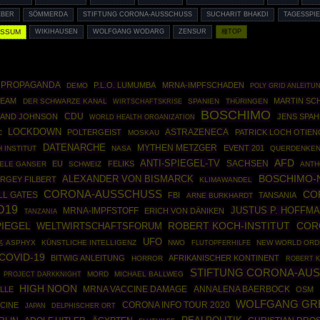
EBER
SÖMMERDA
STIFTUNG CORONA-AUSSCHUSS
SUCHARIT BHAKDI
TAGESSPI
OSSUM
WIKIHAUSEN
WOLFGANG WODARG
ZENSUR
種TOP
PROPAGANDA
P.L.O. LUMUMBA
MRNA-IMPFSCHADEN
DEMO
POLY GRID ANLEITU
REAM
MARTIN SC
DER SCHWARZE KANAL
WIRTSCHAFTSKRISE
SPANIEN
THÜRINGEN
BOSCHIMO
CDU
 AND JOHNSON
JENS SPA
WORLD HEALTH ORGANIZATION
LOCKDOWN
ASTRAZENECA
POLTERGEIST
PATRICK LOCH OTIE
C
MOSKAU
DATENARCHE
MYTHEN METZGER
EVENT 201
 INSTITUT
NASA
QUERDENKEN
ANTI-SPIEGEL-TV
AFD
SACHSEN
EU
FELIKS
IELE GANSER
SCHWEIZ
ANTH
BOSCHIMO-
ALEXANDER VON BISMARCK
RGEY FILBERT
KLIMAWANDEL
CORONA-AUSSCHUSS
CO
LL GATES
FBI
TANSANIA
ARNE BURKHARDT
D19
JUSTUS P. HOFFM
MRNA-IMPFSTOFF
ERICH VON DÄNIKEN
TANZANIA
ROBERT KOCH-INSTITUT
COR
PIEGEL
WELTWIRTSCHAFTSFORUM
UFO
 ASPHYX
KÜNSTLICHE INTELLIGENZ
NWO
NEW WORLD ORD
FLUTOPFERHILFE
COVID-19
BITWIG ANLEITUNG
AFRIKANISCHER KONTINENT
HORROR
ROBERT K
STIFTUNG CORONA-AUS
PROJECT DARKKNIGHT
MORD
MICHAEL BALLWEG
HIGH NOON
ANNALENA BAERBOCK
LLE
MRNA VACCINE DAMAGE
OSM
WOLFGANG GR
CORONA INFO TOUR 2020
CINE
JAPAN
DELPHISCHER ORT