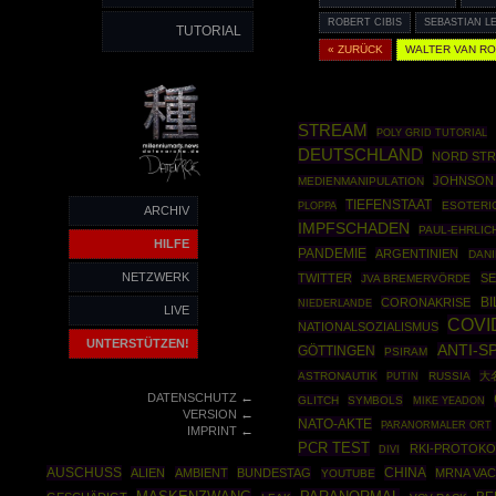
ROBERT CIBIS
SEBASTIAN L
TUTORIAL
« ZURÜCK
WALTER VAN R
STREAM
POLY GRID TUTORIAL
DEUTSCHLAND
NORD ST
JOHNSON
MEDIENMANIPULATION
TIEFENSTAAT
PLOPPA
ESOTERI
ARCHIV
IMPFSCHADEN
PAUL-EHRLICH
HILFE
PANDEMIE
ARGENTINIEN
DAN
NETZWERK
TWITTER
SE
JVA BREMERVÖRDE
CORONAKRISE
BI
NIEDERLANDE
LIVE
COVI
NATIONALSOZIALISMUS
UNTERSTÜTZEN!
ANTI-S
GÖTTINGEN
PSIRAM
ASTRONAUTIK
PUTIN
RUSSIA
大名
←
DATENSCHUTZ
GLITCH
SYMBOLS
MIKE YEADON
←
VERSION
NATO-AKTE
PARANORMALER ORT
←
IMPRINT
PCR TEST
RKI-PROTOKO
DIVI
AUSCHUSS
CHINA
ALIEN
AMBIENT
BUNDESTAG
MRNA VAC
YOUTUBE