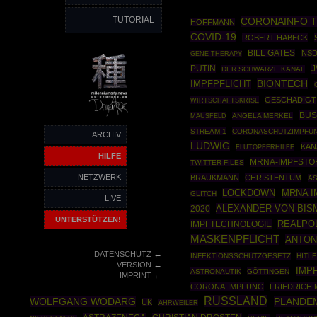
TUTORIAL
CORONAINFO 
HOFFMANN
COVID-19
ROBERT HABECK
BILL GATES
NSD
GENE THERAPY
PUTIN
J
DER SCHWARZE KANAL
BIONTECH
IMPFPFLICHT
GESCHÄDIGT
WIRTSCHAFTSKRISE
BUS
MAUSFELD
ANGELA MERKEL
STREAM 1
CORONASCHUTZIMPFU
ARCHIV
LUDWIG
KAN
FLUTOPFERHILFE
HILFE
MRNA-IMPFSTO
TWITTER FILES
NETZWERK
BRAUKMANN
CHRISTENTUM
A
MRNA 
LOCKDOWN
GLITCH
LIVE
ALEXANDER VON BIS
2020
UNTERSTÜTZEN!
REALPOL
IMPFTECHNOLOGIE
MASKENPFLICHT
ANTON
←
DATENSCHUTZ
INFEKTIONSSCHUTZGESETZ
HITL
←
VERSION
IMP
ASTRONAUTIK
GÖTTINGEN
←
IMPRINT
CORONA-IMPFUNG
FRIEDRICH
RUSSLAND
WOLFGANG WODARG
PLANDE
UK
AHRWEILER