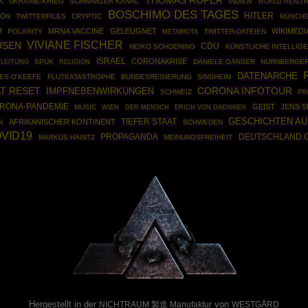
THOMAS RÖPER
K
UKRAINE-KRIEG
SCHWARZER KANAL
INDIEN
WORLD HEALTH
BOSCHIMO DES TAGES
HITLER
HÖN
TWITTERFILES
CRYPTIC
MÜNCH
D
MRNA VACCINE
GELEUGNET
WIKIMEDI
POLARITY
TWITTER-DATEIEN
METABIOTA
VIVIANE FISCHER
USEN
CDU
HEIKO SCHOENING
KÜNSTLICHE INTELLIG
ISRAEL
CORONAKRISE
NLEITUNG
SPUK
DANIELE GANSER
NÜRNBERGER
RELIGION
DATENARCHE
ES O'KEEFE
FLUTKATASTROPHE
BUNDESREGIERUNG
SINSHEIM
T RESET
CORONA INFOTOUR
IMPFNEBENWIRKUNGEN
SCHWEIZ
PR
RONA-PANDEMIE
GEIST
JENS 
MUSIC
WIEN
DER MENSCH
ERICH VON DAENIKEN
GESCHICHTEN AU
TIEFER STAAT
AFRIKANISCHER KONTINENT
N
SCHWEDEN
VID19
PROPAGANDA
DEUTSCHLAND 
MARKUS HAINTZ
MEINUNGSFREIHEIT
Powered By :
Hergestellt in der
von
NICHTRAUM 製造 Manufaktur
WESTGÅRD