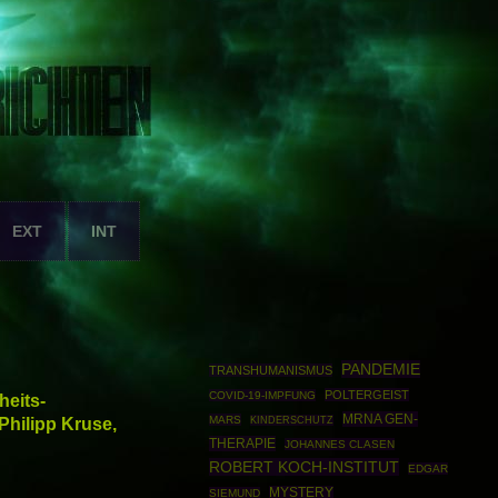
EXT
INT
PANDEMIE
TRANSHUMANISMUS
POLTERGEIST
COVID-19-IMPFUNG
heits-
MRNA GEN-
hilipp Kruse,
MARS
KINDERSCHUTZ
THERAPIE
JOHANNES CLASEN
ROBERT KOCH-INSTITUT
EDGAR
MYSTERY
SIEMUND