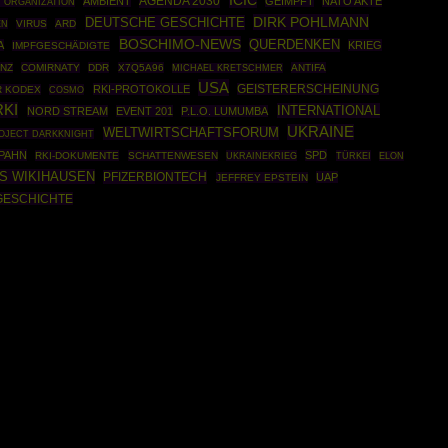
ICIC
AGENDA 2030
AMBIENT
GEIMPFT
NATO AKTE
 ORGANIZATION
DIRK POHLMANN
DEUTSCHE GESCHICHTE
EN
VIRUS
ARD
BOSCHIMO-NEWS
QUERDENKEN
A
KRIEG
IMPFGESCHÄDIGTE
ENZ
COMIRNATY
DDR
X7Q5A96
ANTIFA
MICHAEL KRETSCHMER
USA
RKI-PROTOKOLLE
GEISTERERSCHEINUNG
 KODEX
COSMO
RKI
INTERNATIONAL
NORD STREAM
EVENT 201
P.L.O. LUMUMBA
UKRAINE
WELTWIRTSCHAFTSFORUM
OJECT DARKKNIGHT
SPAHN
SPD
RKI-DOKUMENTE
SCHATTENWESEN
UKRAINEKRIEG
TÜRKEI
ELON
S WIKIHAUSEN
PFIZERBIONTECH
UAP
JEFFREY EPSTEIN
GESCHICHTE