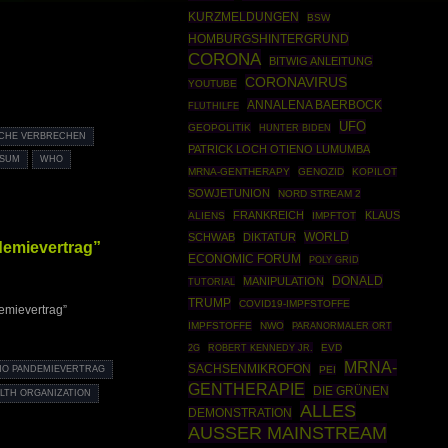
KURZMELDUNGEN
BSW
HOMBURGSHINTERGRUND
CORONA
BITWIG ANLEITUNG
CORONAVIRUS
YOUTUBE
ANNALENA BAERBOCK
FLUTHILFE
UFO
GEOPOLITIK
HUNTER BIDEN
CHE VERBRECHEN
PATRICK LOCH OTIENO LUMUMBA
SSUM
WHO
MRNA-GENTHERAPY
GENOZID
KOPILOT
SOWJETUNION
NORD STREAM 2
FRANKREICH
KLAUS
ALIENS
IMPFTOT
WORLD
SCHWAB
DIKTATUR
demievertrag”
ECONOMIC FORUM
POLY GRID
DONALD
MANIPULATION
TUTORIAL
TRUMP
COVID19-IMPFSTOFFE
emievertrag”
IMPFSTOFFE
NWO
PARANORMALER ORT
ROBERT KENNEDY JR.
EVD
2G
MRNA-
SACHSENMIKROFON
PEI
O PANDEMIEVERTRAG
GENTHERAPIE
DIE GRÜNEN
LTH ORGANIZATION
ALLES
DEMONSTRATION
AUSSER MAINSTREAM