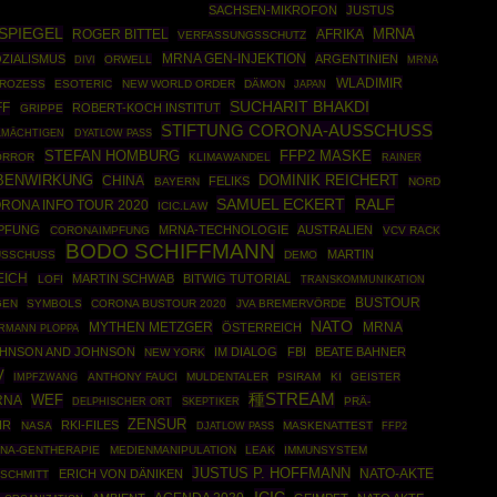
SACHSEN-MIKROFON
JUSTUS
-SPIEGEL
MRNA
ROGER BITTEL
AFRIKA
VERFASSUNGSSCHUTZ
MRNA GEN-INJEKTION
ZIALISMUS
ARGENTINIEN
ORWELL
MRNA
DIVI
WLADIMIR
ROZESS
ESOTERIC
NEW WORLD ORDER
DÄMON
JAPAN
SUCHARIT BHAKDI
FF
ROBERT-KOCH INSTITUT
GRIPPE
STIFTUNG CORONA-AUSSCHUSS
LMÄCHTIGEN
DYATLOW PASS
STEFAN HOMBURG
FFP2 MASKE
ORROR
KLIMAWANDEL
RAINER
BENWIRKUNG
DOMINIK REICHERT
CHINA
FELIKS
BAYERN
NORD
SAMUEL ECKERT
RALF
RONA INFO TOUR 2020
ICIC.LAW
MPFUNG
MRNA-TECHNOLOGIE
AUSTRALIEN
CORONAIMPFUNG
VCV RACK
BODO SCHIFFMANN
MARTIN
USSCHUSS
DEMO
EICH
MARTIN SCHWAB
BITWIG TUTORIAL
LOFI
TRANSKOMMUNIKATION
BUSTOUR
GEN
SYMBOLS
CORONA BUSTOUR 2020
JVA BREMERVÖRDE
NATO
MYTHEN METZGER
MRNA
ÖSTERREICH
RMANN PLOPPA
HNSON AND JOHNSON
IM DIALOG
FBI
BEATE BAHNER
NEW YORK
V
IMPFZWANG
ANTHONY FAUCI
MULDENTALER
PSIRAM
KI
GEISTER
種STREAM
RNA
WEF
SKEPTIKER
PRÄ-
DELPHISCHER ORT
ZENSUR
HR
RKI-FILES
NASA
MASKENATTEST
FFP2
DJATLOW PASS
NA-GENTHERAPIE
MEDIENMANIPULATION
LEAK
IMMUNSYSTEM
JUSTUS P. HOFFMANN
NATO-AKTE
ERICH VON DÄNIKEN
 SCHMITT