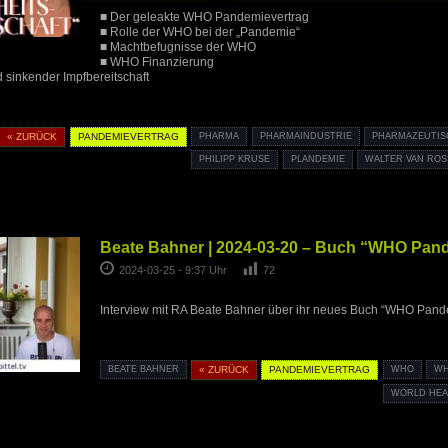
■ Der geleakte WHO Pandemievertrag
■ Rolle der WHO bei der „Pandemie“
■ Machtbefugnisse der WHO
■ WHO Finanzierung
sinkender Impfbereitschaft
« ZURÜCK
PANDEMIEVERTRAG
PHARMA
PHARMAINDUSTRIE
PHARMAZEUTIS
PHILIPP KRUSE
PLANDEMIE
WALTER VAN RO
Beate Bahner | 2024-03-20 – Buch “WHO Pan
2024-03-25 - 9:37 Uhr
72
Interview mit RA Beate Bahner über ihr neues Buch “WHO Pand
BEATE BAHNER
« ZURÜCK
PANDEMIEVERTRAG
WHO
WH
WORLD HEA