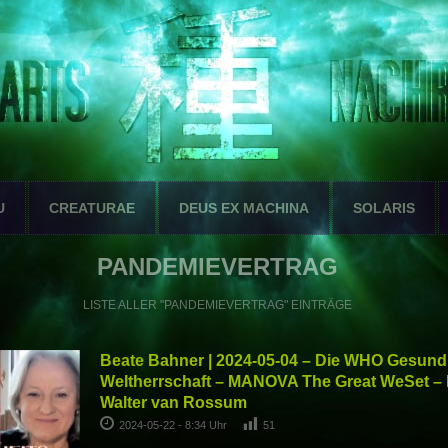
U
CREATURAE
DEUS EX MACHINA
SOLARIS
PANDEMIEVERTRAG
LISTE ALLER "PANDEMIEVERTRAG" EINTRÄGE
Beate Bahner | 2024-05-04 – Die WHO Gesund
Weltherrschaft – MANOVA The Great WeSet – P
Walter van Rossum
2024-05-22 - 8:34 Uhr
51