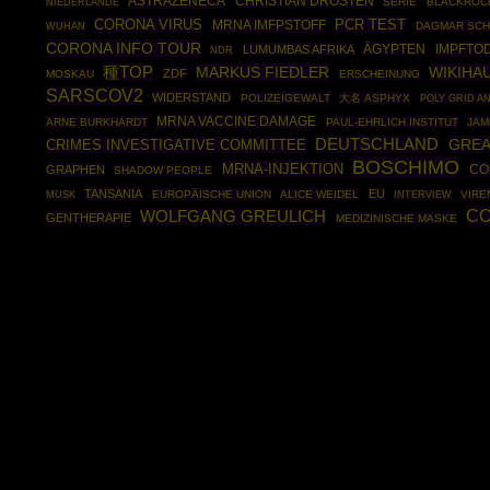
ASTRAZENECA
CHRISTIAN DROSTEN
SERIE
BLACKROC
NIEDERLANDE
CORONA VIRUS
PCR TEST
MRNA IMFPSTOFF
DAGMAR SC
WUHAN
CORONA INFO TOUR
ÄGYPTEN
IMPFTO
LUMUMBAS AFRIKA
NDR
種TOP
MARKUS FIEDLER
WIKIHA
ZDF
MOSKAU
ERSCHEINUNG
SARSCOV2
WIDERSTAND
POLIZEIGEWALT
大名 ASPHYX
POLY GRID A
MRNA VACCINE DAMAGE
ARNE BURKHARDT
PAUL-EHRLICH INSTITUT
JAM
DEUTSCHLAND
GREA
CRIMES INVESTIGATIVE COMMITTEE
BOSCHIMO
MRNA-INJEKTION
CO
GRAPHEN
SHADOW PEOPLE
TANSANIA
EU
EUROPÄISCHE UNION
ALICE WEIDEL
VIRE
MUSK
INTERVIEW
CO
WOLFGANG GREULICH
GENTHERAPIE
MEDIZINISCHE MASKE