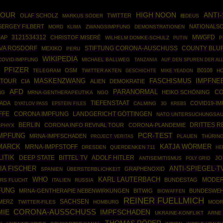
TOUR
HIGH NOON
ANTI
OLAF SCHOLZ
TWITTER
MARKUS SÖDER
種DEUS
SERGEY FILBERT
NATIONALSO
MORD
ZWANGSIMPFUNG
DEMONSTRATIONEN
KLIMA
3121534312
MWGFD
AP
CHRISTOF MISERÉ
WILHELM DOMKE-SCHULZ
PUTIN
P
VA ROSDORF
STIFTUNG CORONA-AUSCHUSS
COUNTY BLU
MEXIKO
PERU
WIKIPEDIA
COVID-IMPFUNG
MICHAEL BALLWEG
TANZANIA
AUF DEN SPUREN DER AL
PFIZER
OSM
B0108
TELEGRAM
TWITTER AKTEN
GESCHICHTE
H
MIKE YEADON
MASKENZWANG
IMPFNE
TOUR
FASCHISMUS
CIA
ALIEN
DEMOKRATIE
AFD
PARANORMAL
CO
HEIKO SCHÖNING
NG
MRNA-GENTHERAPEUTIKA
NGO
ADA
TIEFENSTAAT
COVID19-I
EPSTEIN FILES
CALMING
DYATLOV PASS
3G
KREBS
FFE
CORONA IMPFUNG
LANDGERICHT GÖTTINGEN
NATO UNTERSUCHUNGSA
BERLIN
DRITTES R
CORONA INFO REVIVAL TOUR
CORONA-PLANDEMIE
SPHYX
IMPFUNG
PCR-TEST
MRNA-IMPFSCHADEN
PLAUEN
THÜRIN
PROJECT VERITAS
MARCK
KATJA WÖRMER
MRNA-IMPFSTOFF
DRESDEN
QUERDENKEN 711
HE
ITIK
DEEP STATE
BITTEL TV
ADOLF HITLER
JO
ANTISEMITISMUS
POLY GRID
IA FISCHER
ANTI-SPIEGEL-T
GRAPHENOXID
SPANIEN
ÜBERSTERBLICHKEIT
WHO
KARL LAUTERBACH
MODE
BUNDESTAG
ERS FLUCHT
ITALIEN
RUSSIA
FUNG
MRNA-GENTHERAPIE NEBENWIRKUNGEN
BITWIG
BUNDESWE
BIOWAFFEN
REINER FUELLMICH
SACHSEN
 MERZ
TWITTER-FILES
HOMBURG
MODR
CORONA-AUSSCHUSS
IMPFSCHADEN
MIE
UKRAINE-KONFLIKT
ARNE