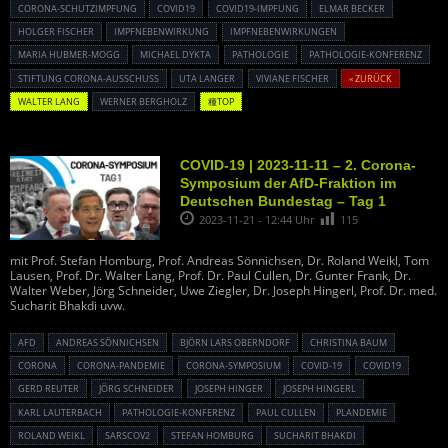
CORONA-SCHUTZIMPFUNG
COVID19
COVID19-IMPFUNG
ELMAR BECKER
HOLGER FISCHER
IMPFNEBENWIRKUNG
IMPFNEBENWIRKUNGEN
MARIA HUBMER-MOGG
MICHAEL DYKTA
PATHOLOGIE
PATHOLOGIE-KONFERENZ
STIFTUNG CORONA-AUSSCHUSS
UTA LANGER
VIVIANE FISCHER
« ZURÜCK
WALTER LANG
WERNER BERGHOLZ
種TOP
COVID-19 | 2023-11-11 – 2. Corona-
Symposium der AfD-Fraktion im
Deutschen Bundestag – Tag 1
2023-11-21 - 12:44 Uhr
115
mit Prof. Stefan Homburg, Prof. Andreas Sönnichsen, Dr. Roland Weikl, Tom
Lausen, Prof. Dr. Walter Lang, Prof. Dr. Paul Cullen, Dr. Gunter Frank, Dr.
Walter Weber, Jörg Schneider, Uwe Ziegler, Dr. Joseph Hingerl, Prof. Dr. med.
Sucharit Bhakdi uvw.
AFD
ANDREAS SÖNNICHSEN
BJÖRN LARS OBERNDORF
CHRISTINA BAUM
CORONA
CORONA-PANDEMIE
CORONA-SYMPOSIUM
COVID-19
COVID19
GERD REUTER
JÖRG SCHNEIDER
JOSEPH HINGER
JOSEPH HINGERL
KARL LAUTERBACH
PATHOLOGIE-KONFERENZ
PAUL CULLEN
PLANDEMIE
ROLAND WEIKL
SARSCOV2
STEFAN HOMBURG
SUCHARIT BHAKDI