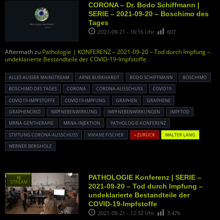
CORONA – Dr. Bodo Schiffmann |
SERIE – 2021-09-20 – Boschimo des
Tages
2021-09-21 - 16:16 Uhr
607
Aftermath zu
Pathologie | KONFERENZ – 2021-09-20 – Tod durch Impfung –
undeklarierte Bestandteile der COVID-19-Impfstoffe
ALLES AUSSER MAINSTREAM
ARNE BURKHARDT
BODO SCHIFFMANN
BOSCHIMO
BOSCHIMO DES TAGES
CORONA
CORONA-AUSSCHUSS
COVID19
COVID19-IMPFSTOFFE
COVID19-IMPFUNG
GRAPHEN
GRAPHENE
GRAPHENOXID
IMPFNEBENWIRKUNG
IMPFNEBENWIRKUNGEN
IMPFTOD
MRNA-GENTHERAPIE
MRNA-INJEKTION
PATHOLOGIE-KONFERENZ
STIFTUNG CORONA-AUSSCHUSS
VIVIANE FISCHER
« ZURÜCK
WALTER LANG
WERNER BERGHOLZ
PATHOLOGIE Konferenz | SERIE –
種
STREAM
2021-09-20 – Tod durch Impfung –
undeklarierte Bestandteile der
COVID-19-Impfstoffe
2021-09-21 - 12:32 Uhr
3.476