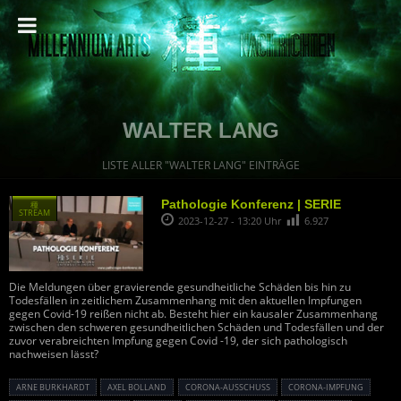
WALTER LANG
LISTE ALLER "WALTER LANG" EINTRÄGE
Pathologie Konferenz | SERIE
種
STREAM
2023-12-27 - 13:20 Uhr
6.927
Die Meldungen über gravierende gesundheitliche Schäden bis hin zu
Todesfällen in zeitlichem Zusammenhang mit den aktuellen Impfungen
gegen Covid-19 reißen nicht ab. Besteht hier ein kausaler Zusammenhang
zwischen den schweren gesundheitlichen Schäden und Todesfällen und der
zuvor verabreichten Impfung gegen Covid -19, der sich pathologisch
nachweisen lässt?
ARNE BURKHARDT
AXEL BOLLAND
CORONA-AUSSCHUSS
CORONA-IMPFUNG