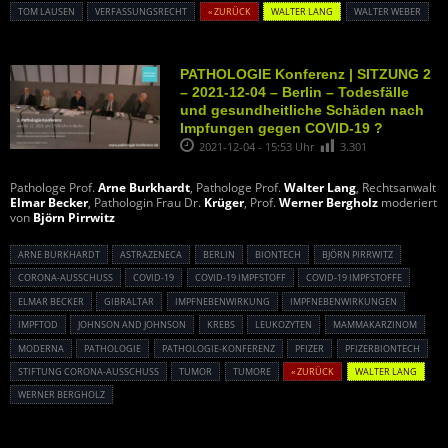
TOM LAUSEN
VERFASSUNGSRECHT
« ZURÜCK
WALTER LANG
WALTER WEBER
PATHOLOGIE Konferenz | SITZUNG 2
– 2021-12-04 – Berlin – Todesfälle
und gesundheitliche Schäden nach
Impfungen gegen COVID-19 ?
2021-12-04 - 15:53 Uhr
3.301
Pathologe Prof.
Arne Burkhardt
, Pathologe Prof.
Walter Lang
, Rechtsanwalt
Elmar Becker
, Pathologin Frau Dr.
Krüger
, Prof.
Werner Bergholz
moderiert
von
Björn Pirrwitz
ARNE BURKHARDT
ASTRAZENECA
BERLIN
BIONTECH
BJÖRN PIRRWITZ
CORONA-AUSSCHUSS
COVID-19
COVID-19 IMPFSTOFF
COVID-19 IMPFSTOFFE
ELMAR BECKER
GIBRALTAR
IMPFNEBENWIRKUNG
IMPFNEBENWIRKUNGEN
IMPFTOD
JOHNSON AND JOHNSON
KREBS
LEUKOZYTEN
MAMMAKARZINOM
MODERNA
PATHOLOGIE
PATHOLOGIE-KONFERENZ
PFIZER
PFIZERBIONTECH
STIFTUNG CORONA-AUSSCHUSS
TUMOR
TUMORE
« ZURÜCK
WALTER LANG
WERNER BERGHOLZ