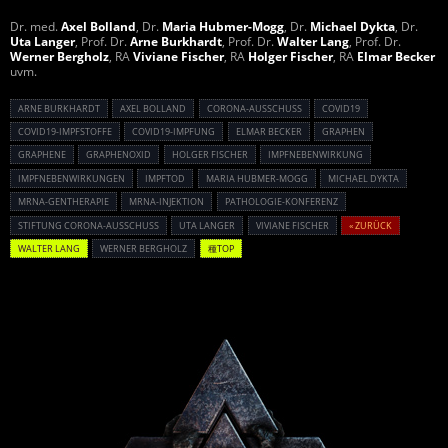
Dr. med.
Axel Bolland
, Dr.
Maria Hubmer-Mogg
, Dr.
Michael Dykta
, Dr.
Uta Langer
, Prof. Dr.
Arne Burkhardt
, Prof. Dr.
Walter Lang
, Prof. Dr.
Werner Bergholz
, RA
Viviane Fischer
, RA
Holger Fischer
, RA
Elmar Becker
uvm.
ARNE BURKHARDT
AXEL BOLLAND
CORONA-AUSSCHUSS
COVID19
COVID19-IMPFSTOFFE
COVID19-IMPFUNG
ELMAR BECKER
GRAPHEN
GRAPHENE
GRAPHENOXID
HOLGER FISCHER
IMPFNEBENWIRKUNG
IMPFNEBENWIRKUNGEN
IMPFTOD
MARIA HUBMER-MOGG
MICHAEL DYKTA
MRNA-GENTHERAPIE
MRNA-INJEKTION
PATHOLOGIE-KONFERENZ
STIFTUNG CORONA-AUSSCHUSS
UTA LANGER
VIVIANE FISCHER
« ZURÜCK
WALTER LANG
WERNER BERGHOLZ
種TOP
Powered By :