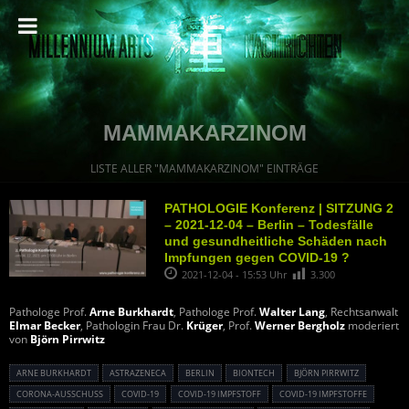
MAMMAKARZINOM
LISTE ALLER "MAMMAKARZINOM" EINTRÄGE
PATHOLOGIE Konferenz | SITZUNG 2
– 2021-12-04 – Berlin – Todesfälle
und gesundheitliche Schäden nach
Impfungen gegen COVID-19 ?
2021-12-04 - 15:53 Uhr
3.300
Pathologe Prof.
Arne Burkhardt
, Pathologe Prof.
Walter Lang
, Rechtsanwalt
Elmar Becker
, Pathologin Frau Dr.
Krüger
, Prof.
Werner Bergholz
moderiert
von
Björn Pirrwitz
ARNE BURKHARDT
ASTRAZENECA
BERLIN
BIONTECH
BJÖRN PIRRWITZ
CORONA-AUSSCHUSS
COVID-19
COVID-19 IMPFSTOFF
COVID-19 IMPFSTOFFE