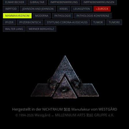
ELMAR BECKER
GIBRALTAR
IMPFNEBENWIRKUNG
IMPFNEBENWIRKUNGEN
IMPFTOD
JOHNSON AND JOHNSON
KREBS
LEUKOZYTEN
« ZURÜCK
MAMMAKARZINOM
MODERNA
PATHOLOGIE
PATHOLOGIE-KONFERENZ
PFIZER
PFIZERBIONTECH
STIFTUNG CORONA-AUSSCHUSS
TUMOR
TUMORE
WALTER LANG
WERNER BERGHOLZ
Powered By :
Hergestellt in der
von
NICHTRAUM 製造 Manufaktur
WESTGÅRD
Westgård
MILLENNIUM ARTS 勤続 GRUPPE e.K.
© 1994-2026
→