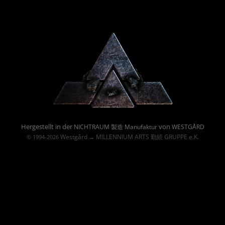
Powered By :
Hergestellt in der
von
NICHTRAUM 製造 Manufaktur
WESTGÅRD
Westgård
MILLENNIUM ARTS 勤続 GRUPPE e.K.
© 1994-2026
→