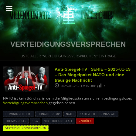
VERTEIDIGUNGSVERSPRECHEN
LISTE ALLER "VERTEIDIGUNGSVERSPRECHEN" EINTRÄGE
Anti-Spiegel-TV | SERIE – 2025-01-19
– Das Mogelpaket NATO und eine
traurige Nachricht
2025-01-25 - 13:36 Uhr
71
NATO ist kein Bündnis, in dem die Mitgliedsstaaten sich ein bedingungsloses
Verteidigungsversprechen
gegeben haben
DOMINIK REICHERT
DONALD TRUMP
NATO
NATO VERTEIDIGUNGSFALL
THOMAS RÖPER
USA
VERTEIDIGUNGSFALL
« ZURÜCK
VERTEIDIGUNGSVERSPRECHEN