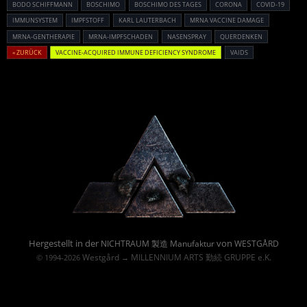
BODO SCHIFFMANN
BOSCHIMO
BOSCHIMO DES TAGES
CORONA
COVID-19
IMMUNSYSTEM
IMPFSTOFF
KARL LAUTERBACH
MRNA VACCINE DAMAGE
MRNA-GENTHERAPIE
MRNA-IMPFSCHADEN
NASENSPRAY
QUERDENKEN
« ZURÜCK
VACCINE-ACQUIRED IMMUNE DEFICIENCY SYNDROME
VAIDS
Powered By :
Hergestellt in der
von
NICHTRAUM 製造 Manufaktur
WESTGÅRD
Westgård
MILLENNIUM ARTS 勤続 GRUPPE e.K.
© 1994-2026
→