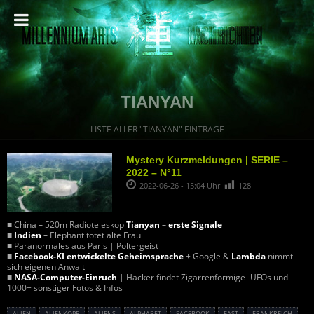
TIANYAN
LISTE ALLER "TIANYAN" EINTRÄGE
Mystery Kurzmeldungen | SERIE –
2022 – N°11
2022-06-26 - 15:04 Uhr
128
■ China – 520m Radioteleskop
Tianyan
–
erste Signale
■
Indien
– Elephant tötet alte Frau
■ Paranormales aus Paris | Poltergeist
■
Facebook-KI entwickelte Geheimsprache
+ Google &
Lambda
nimmt
sich eigenen Anwalt
■
NASA-Computer-Einruch
| Hacker findet Zigarrenförmige -UFOs und
1000+ sonstiger Fotos & Infos
ALIEN
ALIENKOPF
ALIENS
ALPHABET
FACEBOOK
FAST
FRANKREICH