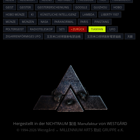
GEIST
GEISTER
GEISTERERSCHEINUNG
GOOGLE
GUIZHOU
HOBO
HOBO MÜNZE
KI
KÜNSTLICHE INTELLIGENZ
LAMBDA
LIBERTY 1937
MÜNZE
MÜNZEN
NASA
PARANORMAL
PARIS
PINGTANG
POLTERGEIST
RADIOTELESKOP
SETI
« ZURÜCK
TIANYAN
UFO
ZIGARRENFÖRMIGES UFO
五百米口径球面射电望远镜
五百米口徑球面射電望遠鏡
天眼
Powered By :
Hergestellt in der
von
NICHTRAUM 製造 Manufaktur
WESTGÅRD
Westgård
MILLENNIUM ARTS 勤続 GRUPPE e.K.
© 1994-2026
→