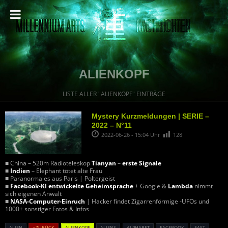
ALIENKOPF
LISTE ALLER "ALIENKOPF" EINTRÄGE
Mystery Kurzmeldungen | SERIE –
2022 – N°11
2022-06-26 - 15:04 Uhr
128
■ China – 520m Radioteleskop
Tianyan
–
erste Signale
■
Indien
– Elephant tötet alte Frau
■ Paranormales aus Paris | Poltergeist
■
Facebook-KI entwickelte Geheimsprache
+ Google &
Lambda
nimmt
sich eigenen Anwalt
■
NASA-Computer-Einruch
| Hacker findet Zigarrenförmige -UFOs und
1000+ sonstiger Fotos & Infos
ALIEN
« ZURÜCK
ALIENKOPF
ALIENS
ALPHABET
FACEBOOK
FAST