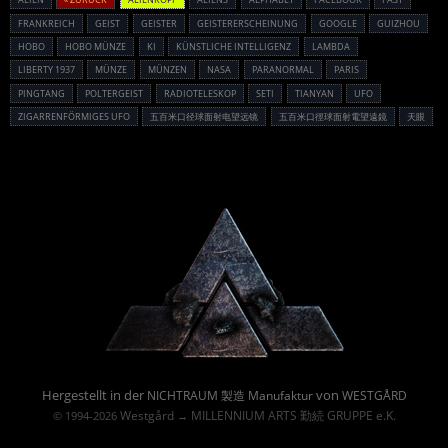
FRANKREICH
GEIST
GEISTER
GEISTERERSCHEINUNG
GOOGLE
GUIZHOU
HOBO
HOBO MÜNZE
KI
KÜNSTLICHE INTELLIGENZ
LAMBDA
LIBERTY 1937
MÜNZE
MÜNZEN
NASA
PARANORMAL
PARIS
PINGTANG
POLTERGEIST
RADIOTELESKOP
SETI
TIANYAN
UFO
ZIGARRENFÖRMIGES UFO
五百米口径球面射电望远镜
五百米口徑球面射電望遠鏡
天眼
Powered By :
Hergestellt in der
von
NICHTRAUM 製造 Manufaktur
WESTGÅRD
Westgård
MILLENNIUM ARTS 勤続 GRUPPE e.K.
© 1994-2026
→