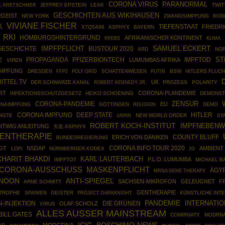
CORONA VIRUS
PARANORMAL
JEFFREY EPSTEIN
LEAK
TWIT
L KRETSCHMER
GESCHICHTEN AUS WIKIHAUSEN
RGEIST
NEW YORK
ZWANGSIMPFUNG
BIO
VIVIANE FISCHER
K
TIEFENSTAAT
FRIEDR
X7Q5A96
ASPHYX
BAYERN
RKI
HOMBURGSHINTERGRUND
AFRIKANISCHER KONTINENT
KREBS
KLIMA
SAMUEL ECKERT
IMPFPFLICHT
GESCHICHTE
BUSTOUR 2020
ARD
NOR
ST
PROPAGANDA
PFIZERBIONTECH
IMPFTOD
E
LUMUMBAS AFRIKA
VIREN
IMPFUNG
DRESDEN
FFP2
POLY GRID
SCHATTENWESEN
PUTIN
BSW
HITLERS FLUCH
BITTEL TV
UK
DER SCHWARZE KANAL
ROBERT KENNEDY JR.
PROZESS
POLARITY
RT
CORONA-PLANDEMIE
INFEKTIONSSCHUTZGESETZ
HEIKO SCHOENING
DEMONST
ZENSUR
CORONA-PANDEMIE
EU
NAIMPFUNG
GÖTTINGEN
DEMO
RELIGION
DEEP STATE
HITLER
CORONA IMPFUNG
IGTE
NEW WORLD ORDER
JAPAN
DY
ROBERT KOCH-INSTITUT
IMPFNEBENW
BITWIG ANLEITUNG
大名 ASPHYX
ENTHERAPIE
COUNTY BLUFF
ERICH VON DÄNIKEN
BUNDESREGIERUNG
CORONA INFO TOUR 2020
GT
NSDAP
AMBIENT
LOFI
NÜRNBERGER KODEX
2G
HARIT BHAKDI
KARL LAUTERBACH
P.L.O. LUMUMBA
IMPFTOT
MICHAEL B
 CORONA-AUSSCHUSS
MASKENPFLICHT
ÄGY
MRNA GENE THERAPY
 NOON
ANTI-SPIEGEL
SACHSEN-MIKROFON
GELEUGNET
F
ARNE SCHMITT
GENTHERAPIE
STROPHE
SPANIEN
GEISTER
PROJECT DARKKNIGHT
KÜNSTLICHE INT
PANDEMIE
INTERNATIO
-INJEKTION
DIE GRÜNEN
OLAF SCHOLZ
VIRUS
ALLES AUSSER MAINSTREAM
BILL GATES
COMIRNATY
MODRNA