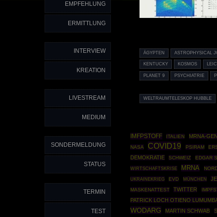
EMPFEHLUNG
ERMITTLUNG
INTERVIEW
ÄGYPTEN
ASTROPHYSICAL 
KENTUCKY
KOSMOS
LEI
KREATION
PLANET 9
PSYCHIATRIE
LIVESTREAM
WELTRAUMTELESKOP HUBBLE
MEDIUM
IMFPSTOFF
MRNA-GEN
ITALIEN
SONDERMELDUNG
COVID19
NASA
PSIRAM
ER
DEMOKRATIE
SCHWEIZ
EDGAR 
STATUS
MRNA
WIRTSCHAFTSKRISE
NORD
J
UKRAINEKRIEG
EVD
MÜNCHEN
TWITTER
MASKENATTEST
IMPFS
TERMIN
PATRICK LOCH OTIENO LUMUMB
WODARG
TEST
MARTIN SCHWAB