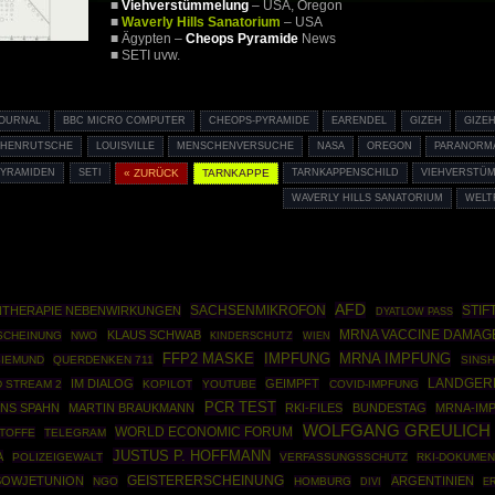
■
Viehverstümmelung
– USA, Oregon
■
Waverly Hills Sanatorium
– USA
■ Ägypten –
Cheops Pyramide
News
■ SETI uvw.
JOURNAL
BBC MICRO COMPUTER
CHEOPS-PYRAMIDE
EARENDEL
GIZEH
GIZE
CHENRUTSCHE
LOUISVILLE
MENSCHENVERSUCHE
NASA
OREGON
PARANORM
PYRAMIDEN
SETI
« ZURÜCK
TARNKAPPE
TARNKAPPENSCHILD
VIEHVERSTÜ
WAVERLY HILLS SANATORIUM
WELT
AFD
SACHSENMIKROFON
STI
THERAPIE NEBENWIRKUNGEN
DYATLOW PASS
KLAUS SCHWAB
MRNA VACCINE DAMAG
SCHEINUNG
NWO
KINDERSCHUTZ
WIEN
MRNA IMPFUNG
FFP2 MASKE
IMPFUNG
SIEMUND
QUERDENKEN 711
SINSH
IM DIALOG
GEIMPFT
LANDGERI
 STREAM 2
KOPILOT
YOUTUBE
COVID-IMPFUNG
PCR TEST
ENS SPAHN
MARTIN BRAUKMANN
RKI-FILES
BUNDESTAG
MRNA-IM
WOLFGANG GREULICH
WORLD ECONOMIC FORUM
TOFFE
TELEGRAM
JUSTUS P. HOFFMANN
A
POLIZEIGEWALT
VERFASSUNGSSCHUTZ
RKI-DOKUME
SOWJETUNION
GEISTERERSCHEINUNG
ARGENTINIEN
NGO
HOMBURG
DIVI
E