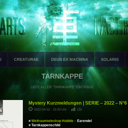
U
CREATURAE
DEUS EX MACHINA
SOLARIS
TARNKAPPE
LISTE ALLER "TARNKAPPE" EINTRÄGE
Mystery Kurzmeldungen | SERIE – 2022 – N°6
2022-04-02 - 15:29 Uhr
155
■
Weltraumteleskop Hubble
–
Earendel
■
Tarnkappenschild