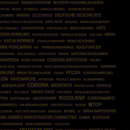
DEMONSTRATION
MYSTERY KURZMELDUNGEN
TER-DATEIEN
WAFFEN
MUSIC
SYMBOLS
ANGELA MERKEL
SHADOW PEOPLE
DEUTSCHE GESCHICHTE
MWGFD
3121534312
ICH MERZ
NATO AKTE
WORLD HEALTH ORGANIZATION
MOSKAU
MRNA-GENTHERAPY
ANTI-
CHRISTENTUM
BEATE BAHNER
D STREAM 1
TWITTERFILES
EFAN HOMBURG
MRNA
RAINER MAUSFELD
DANIELE GANSER
ICIC.LAW
KATJA WÖRMER
HEIKO SCHÖNING
T
COVID-19-IMPFUNG
DIRK POHLMANN
ADOLF HITLER
TRANSHUMANISMUS
PEI
NATIONALSOZIALISMUS
RATIONEN
GESCHICHTE
INDIEN
DER MENSCH
WIKIPEDIA
CORONA INFOTOUR
NORD STREAM
FELIKS
GRAPHEN
HERMANN PLOPPA
NATO UNTERSUCHUNGSAUSSCHUSS
ATLOV PASS
IRKUNG
PFIZER
MRNA-TECHNOLOGIE
CORONA-IMPFUNG
COSMO
USA
DATENARCHE
KLIMAWANDEL
INTERVIEW
PROJECT VERITAS
CORONA
BIONTECH
AGENDA 2030
DONALD
EPSTEIN FILES
TIEFER STAAT
ALLWEG
VCV RACK
ESOTERIC
PAUL-EHRLICH INSTITUT
RUSSLAND
CORONAINFO
PTEN
JVA ROSDORF
AUSTRALIEN
種TOP
RANKREICH
JVA BREMERVÖRDE
TWITTER FILES
ALIENS
MRNA-IMPFSTOFFE
BITWIG
ELLIGENZ
POLY GRID ANLEITUNG
GENOZID
KI
NAL CRIMES INVESTIGATIVE COMMITTEE
CHINA
BUSTOUR
-GENTHERAPIE
ARNE BURKHARDT
FLUTHILFE