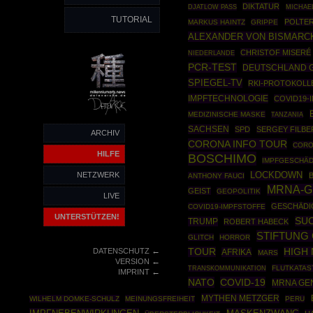
DIKTATUR
DJATLOW PASS
MICHAE
TUTORIAL
POLTE
MARKUS HAINTZ
GRIPPE
ALEXANDER VON BISMARC
CHRISTOF MISERÉ
NIEDERLANDE
PCR-TEST
DEUTSCHLAND 
SPIEGEL-TV
RKI-PROTOKOLL
IMPFTECHNOLOGIE
COVID19-
MEDIZINISCHE MASKE
TANZANIA
SACHSEN
SPD
SERGEY FILBE
ARCHIV
CORONA INFO TOUR
CORO
HILFE
BOSCHIMO
IMPFGESCHÄD
NETZWERK
LOCKDOWN
ANTHONY FAUCI
MRNA-G
GEIST
GEOPOLITIK
LIVE
GESCHÄDI
COVID19-IMPFSTOFFE
UNTERSTÜTZEN!
SUC
TRUMP
ROBERT HABECK
STIFTUNG
GLITCH
HORROR
←
DATENSCHUTZ
TOUR
HIGH
AFRIKA
MARS
←
VERSION
FLUTKATA
TRANSKOMMUNIKATION
←
IMPRINT
NATO
COVID-19
MRNA GEN
MYTHEN METZGER
WILHELM DOMKE-SCHULZ
MEINUNGSFREIHEIT
PERU