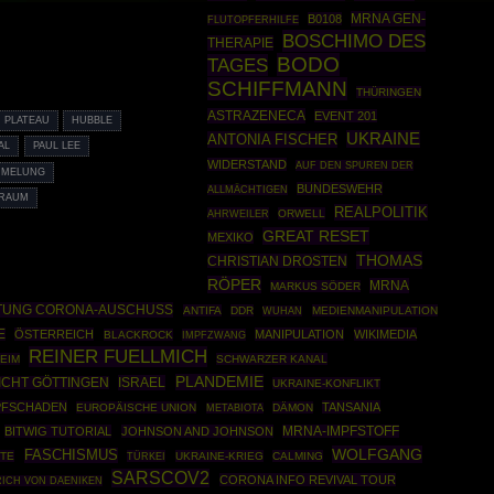
MRNA GEN-
B0108
FLUTOPFERHILFE
BOSCHIMO DES
THERAPIE
BODO
TAGES
SCHIFFMANN
THÜRINGEN
ASTRAZENECA
EVENT 201
H PLATEAU
HUBBLE
UKRAINE
ANTONIA FISCHER
AL
PAUL LEE
WIDERSTAND
AUF DEN SPUREN DER
MMELUNG
BUNDESWEHR
ALLMÄCHTIGEN
RAUM
REALPOLITIK
AHRWEILER
ORWELL
GREAT RESET
MEXIKO
THOMAS
CHRISTIAN DROSTEN
RÖPER
MRNA
MARKUS SÖDER
FTUNG CORONA-AUSCHUSS
ANTIFA
DDR
MEDIENMANIPULATION
WUHAN
E
ÖSTERREICH
MANIPULATION
WIKIMEDIA
BLACKROCK
IMPFZWANG
REINER FUELLMICH
EIM
SCHWARZER KANAL
PLANDEMIE
ISRAEL
CHT GÖTTINGEN
UKRAINE-KONFLIKT
PFSCHADEN
TANSANIA
EUROPÄISCHE UNION
DÄMON
METABIOTA
BITWIG TUTORIAL
JOHNSON AND JOHNSON
MRNA-IMPFSTOFF
WOLFGANG
FASCHISMUS
NTE
TÜRKEI
UKRAINE-KRIEG
CALMING
SARSCOV2
CORONA INFO REVIVAL TOUR
RICH VON DAENIKEN