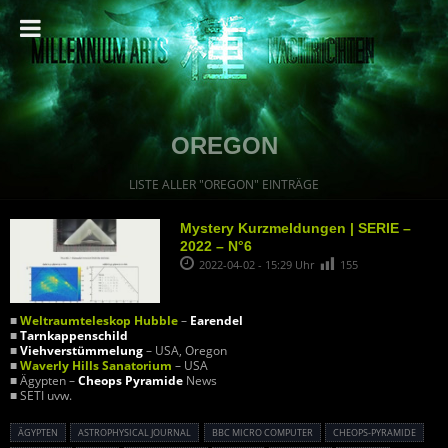
OREGON
LISTE ALLER "OREGON" EINTRÄGE
Mystery Kurzmeldungen | SERIE –
2022 – N°6
2022-04-02 - 15:29 Uhr
155
■
Weltraumteleskop Hubble
–
Earendel
■
Tarnkappenschild
■
Viehverstümmelung
– USA, Oregon
■
Waverly Hills Sanatorium
– USA
■ Ägypten –
Cheops Pyramide
News
■ SETI uvw.
ÄGYPTEN
ASTROPHYSICAL JOURNAL
BBC MICRO COMPUTER
CHEOPS-PYRAMIDE