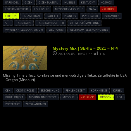
EARENDEL
GIZEH
GIZEH PLATEAU
HUBBLE
KENTUCKY
KOSMOS
LEICHENRUTSCHE
LOUISVILLE
MENSCHENVERSUCHE
NASA
« ZURÜCK
OREGON
PARANORMAL
PAUL LEE
PLANET 9
PSYCHIATRIE
PYRAMIDEN
SETI
TARNKAPPE
TARNKAPPENSCHILD
VIEHVERSTÜMMELUNG
WAVERLY HILLS SANATORIUM
WELTRAUM
WELTRAUMTELESKOP HUBBLE
Mystery Mix | SERIE – 2021 – N°4
2021-05-05 - 16:37 Uhr
116
Missing Time Effect, Kornkreise und merkwürdige Effekte, Zeiteffekte in USA
– Oregon (Missouri)
CE 4
CROP CIRCLES
ERSCHEINUNG
FEHLENDE ZEIT
KORNKREISE
KUGEL
KUGELOBJEKT
MISSING TIME EFFECT
MISSOURI
« ZURÜCK
OREGON
USA
ZEITEFFEKT
ZEITPHÄNOMEN