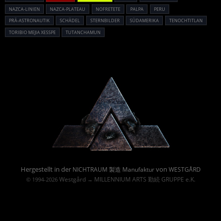
NAZCA-LINIEN
NAZCA-PLATEAU
NOFRETETE
PALPA
PERU
PRÄ-ASTRONAUTIK
SCHÄDEL
STERNBILDER
SÜDAMERIKA
TENOCHTITLAN
TORIBIO MEJIA XESSPE
TUTANCHAMUN
Powered By :
Hergestellt in der
von
NICHTRAUM 製造 Manufaktur
WESTGÅRD
Westgård
MILLENNIUM ARTS 勤続 GRUPPE e.K.
© 1994-2026
→