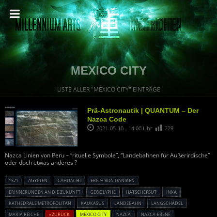
MEXICO CITY
LISTE ALLER "MEXICO CITY" EINTRÄGE
Prä-Astronautik | QUANTUM – Der
Nazca Code
2021-05-10 - 14:00 Uhr
229
Nazca Linien von Peru – “rituelle Symbole”, “Landebahnen für Außerirdische”
oder doch etwas anderes ?
1521
ÄGYPTEN
CAHUACHI
ERICH VON DÄNIKEN
ERINNERUNGEN AN DIE ZUKUNFT
GEOGLYPHE
HATSCHEPSUT
INKA
KATHEDRALE METROPOLITAN
KAUKASUS
LANDEBAHN
LANGSCHÄDEL
MARIA REICHE
« ZURÜCK
MEXICO CITY
NAZCA
NAZCA-EBENE