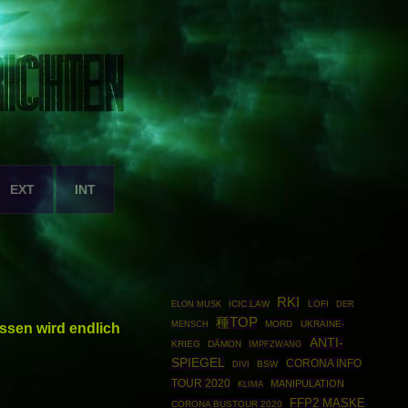
EXT
INT
RKI
ICIC.LAW
LOFI
ELON MUSK
DER
種TOP
MORD
UKRAINE-
ssen wird endlich
MENSCH
ANTI-
KRIEG
DÄMON
IMPFZWANG
SPIEGEL
CORONA INFO
BSW
DIVI
TOUR 2020
MANIPULATION
KLIMA
FFP2 MASKE
CORONA BUSTOUR 2020