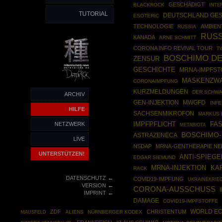
GESCHÄDIGT
BLACKROCK
INTE
TUTORIAL
DEUTSCHLAND GES
ESOTERIC
TECHNOLOGIE
AMBIEN
RUSSIA
RUS
KANADA
ARNE SCHMITT
CORONA INFO REVIVAL TOUR
T
BOSCHIMO DE
ZENSUR
GESCHICHTE
MRNA-IMPFST
MASKENZW
CORONAIMPFUNG
KURZMELDUNGEN
DER SCHWA
ARCHIV
GEN-INJEKTION
MWGFD
INF
HILFE
SACHSENMIKROFON
MARKUS 
IMPFPFLICHT
NETZWERK
FA
METABIOTA
BOSCHIMO
ASTRAZENECA
LIVE
NSDAP
MRNA-GENTHERAPIE N
UNTERSTÜTZEN!
ANTI-SPIEGE
EDGAR SIEMUND
MRNA-INJEKTION
KA
RACK
←
DATENSCHUTZ
COVID19-IMPFUNG
UKRAINEKRIE
←
VERSION
CORONA-AUSSCHUSS
←
IMPRINT
DAMAGE
COVID19-IMPFSTOFFE
WORLD E
ZDF
CHRISTENTUM
MAUSFELD
ALIENS
NÜRNBERGER KODEX