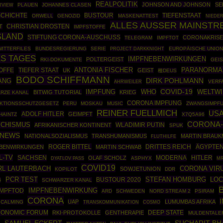
REALPOLITIK
JOHNSON AND JOHNSON
SE
PLAUEN
JOHANNES CLASEN
RVIEW
CHICHTE
BUSTOUR
TIEFENSTAAT
ORWELL
GENOZID
MASKENATTEST
NIEDE
ALLES AUSSER MAINSTR
CHRISTIAN DROSTEN
T
IMPFSTOFFE
SLAND
STIFTUNG CORONA-AUSCHUSS
CORONAKRIS
TELEGRAM
IMPFTOT
WITTERFILES
BUNDESREGIERUNG
SERIE
PROJECT DARKKNIGHT
EUROPÄISCHE UNION
S TAGES
IMPFNEBENWIRKUNGEN
POLTERGEIST
RKI-DOKUMENTE
GEI
ANTONIA FISCHER
PARANORMA
OFFE
TIEFER STAAT
UK
GEIST
種DEUS
BODO SCHIFFMANN
DIRK POHLMANN
ANG
AHRWEILER
VERF
COVID-19
WHO
IMPFUNG
WELTW
BITWIG TUTORIAL
KRIEG
RZE KANAL
CORONA IMPFUNG
EKTIONSSCHUTZGESETZ
PERU
MOSKAU
MUSIC
ZWANGSIMPF
REINER FUELLMICH
US
ADOLF HITLER
GEIMPFT
HAINTZ
X7Q5A96
CORONA
SCHISMUS
WLADIMIR PUTIN
AFRIKANISCHER KONTINENT
SPUK
-NEWS
NATIONALSOZIALISMUS
TRANSHUMANISMUS
MARTIN BRAU
FLUTHILFE
ROGER BITTEL
DRITTES REICH
ÄGYPTE
EBENWIRKUNGEN
MARTIN SCHWAB
L-TV
SACHSEN
MODERNA
HITLER
OLAF SCHOLZ
ASPHYX
MR
DYATLOV PASS
COVID19
CORONA VIR
RL LAUTERBACH
SOWJETUNION
KOPILOT
DDR
PCR TEST
STEFAN HOMBURG
BUSTOUR 2020
LO
G
SCHWARZER KANAL
IMPFNEBENWIRKUNG
IMPFTOD
ARD
SCHWEDEN
NORD STREAM 2
PSIRAM
CORONA
UAP
LUMUMBAS AFRIKA
CALMING
COSMO
TRANSKOMMUNIKATION
CONOMIC FORUM
DEEP STATE
RKI-PROTOKOLLE
GENTHERAPIE
MULDENTALE