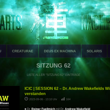
U
CREATURAE
DEUS EX MACHINA
SOLARIS
SITZUNG 62
LISTE ALLER "SITZUNG 62" EINTRÄGE
ICIC | SESSION 62 – Dr. Andrew Wakefields Wi
verstanden
2023-09-06 - 13:10 Uhr
164
■ Dr.
Reiner Fuellmich
mit Dr.
Andrew Wakefield