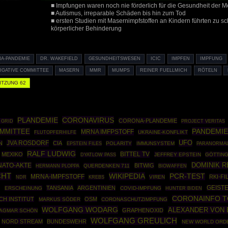
■ Impfungen waren noch nie förderlich für die Gesundheit der 
■ Autismus, irreparable Schäden bis hin zum Tod
■ ersten Studien mit Masernimpfstoffen an Kindern führten zu sc
körperlicher Behinderung
A-PANDEMIE
DR. WAKEFIELD
GESUNDHEITSWESEN
ICIC
IMPFEN
IMPFUNG
IGATIVE COMMITTEE
MASERN
MMR
MUMPS
REINER FUELLMICH
RÖTELN
ITZUNG 62
CORONAVIRUS
PLANDEMIE
CORONA-PLANDEMIE
 GRID
PROJECT VERITAS
PANDEMI
OMMITTEE
MRNA IMFPSTOFF
UKRAINE-KONFLIKT
FLUTOPFERHILFE
UFO
JVA ROSDORF
N
CIA
EPSTEIN FILES
POLARITY
IMMUNSYSTEM
PARANORMA
RALF LUDWIG
BITTEL TV
MEXIKO
JEFFREY EPSTEIN
GÖTTIN
DYATLOW PASS
DOMINIK R
NATO-AKTE
BITWIG
HERMANN PLOPPA
QUERDENKEN 711
BIOWAFFEN
CHT
WIKIPEDIA
PCR-TEST
MRNA-IMPFSTOFF
RKI-FI
VIREN
NDR
KREBS
TANSANIA
ARGENTINIEN
GEIST
N
ERSCHEINUNG
COVID-IMPFUNG
HUNTER BIDEN
CORONAINFO 
CH INSTITUT
OSM
MARKUS SÖDER
CORONASCHUTZIMPFUNG
WOLFGANG WODARG
ALEXANDER VON 
GRAPHENOXID
AGMAR SCHÖN
WOLFGANG GREULICH
NORD STREAM
BUNDESWEHR
NEW WORLD ORD