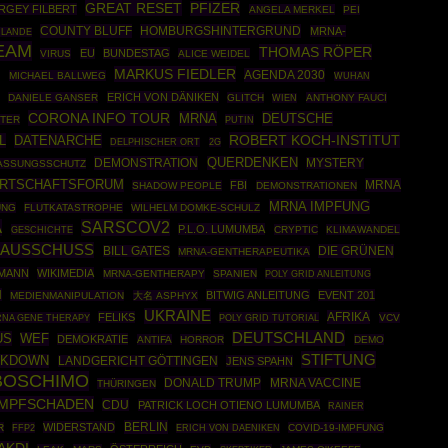
GREAT RESET
PFIZER
RGEY FILBERT
ANGELA MERKEL
PEI
COUNTY BLUFF
HOMBURGSHINTERGRUND
MRNA-
RLANDE
EAM
THOMAS RÖPER
EU
BUNDESTAG
VIRUS
ALICE WEIDEL
MARKUS FIEDLER
AGENDA 2030
E
MICHAEL BALLWEG
WUHAN
ERICH VON DÄNIKEN
DANIELE GANSER
GLITCH
ANTHONY FAUCI
WIEN
CORONA INFO TOUR
MRNA
DEUTSCHE
STER
PUTIN
ROBERT KOCH-INSTITUT
L
DATENARCHE
DELPHISCHER ORT
2G
DEMONSTRATION
QUERDENKEN
MYSTERY
ASSUNGSSCHUTZ
IRTSCHAFTSFORUM
MRNA
FBI
SHADOW PEOPLE
DEMONSTRATIONEN
MRNA IMPFUNG
UNG
FLUTKATASTROPHE
WILHELM DOMKE-SCHULZ
A
SARSCOV2
P.L.O. LUMUMBA
GESCHICHTE
CRYPTIC
KLIMAWANDEL
-AUSSCHUSS
DIE GRÜNEN
BILL GATES
MRNA-GENTHERAPEUTIKA
KMANN
WIKIMEDIA
MRNA-GENTHERAPY
SPANIEN
POLY GRID ANLEITUNG
N
BITWIG ANLEITUNG
EVENT 201
MEDIENMANIPULATION
大名 ASPHYX
UKRAINE
AFRIKA
FELIKS
NA GENE THERAPY
POLY GRID TUTORIAL
VCV
DEUTSCHLAND
US
WEF
DEMOKRATIE
ANTIFA
HORROR
DEMO
STIFTUNG
CKDOWN
LANDGERICHT GÖTTINGEN
JENS SPAHN
BOSCHIMO
DONALD TRUMP
MRNA VACCINE
THÜRINGEN
IMPFSCHADEN
CDU
PATRICK LOCH OTIENO LUMUMBA
RAINER
BERLIN
WIDERSTAND
R
FFP2
COVID-19-IMPFUNG
ERICH VON DAENIKEN