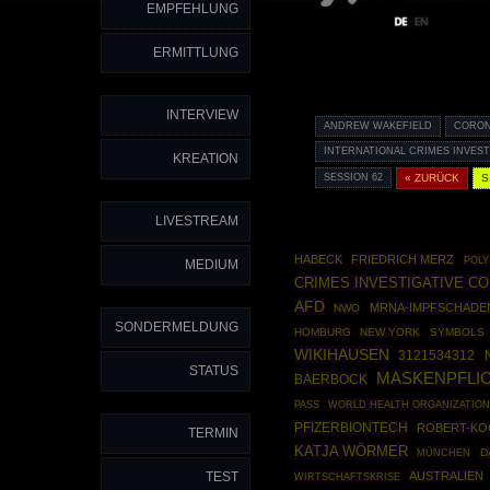
EMPFEHLUNG
ERMITTLUNG
INTERVIEW
ANDREW WAKEFIELD
CORON
INTERNATIONAL CRIMES INVEST
KREATION
SESSION 62
« ZURÜCK
S
LIVESTREAM
HABECK
FRIEDRICH MERZ
POLY
MEDIUM
CRIMES INVESTIGATIVE C
AFD
MRNA-IMPFSCHADE
NWO
SONDERMELDUNG
HOMBURG
NEW YORK
SYMBOLS
WIKIHAUSEN
3121534312
STATUS
MASKENPFLI
BAERBOCK
WORLD HEALTH ORGANIZATIO
PASS
PFIZERBIONTECH
ROBERT-KO
TERMIN
KATJA WÖRMER
MÜNCHEN
D
TEST
AUSTRALIEN
WIRTSCHAFTSKRISE