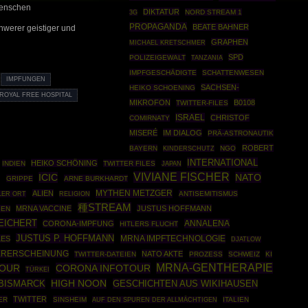
Menschen
DIKTATUR
NORD STREAM 1
3G
PROPAGANDA
BEATE BAHNER
hwerer geistiger und
GRAPHEN
MICHAEL KRETSCHMER
SPD
POLIZEIGEWALT
TANZANIA
IMPFGESCHÄDIGTE
SCHATTENWESEN
IMPFUNGEN
SACHSEN-
HEIKO SCHOENING
ROYAL FREE HOSPITAL
MIKROFON
B0108
TWITTER-FILES
ISRAEL
CHRISTOF
COMIRNATY
MISERÉ
IM DIALOG
PRÄ-ASTRONAUTIK
ROBERT
BAYERN
NGO
KINDERSCHUTZ
INTERNATIONAL
HEIKO SCHÖNING
INDIEN
TWITTER FILES
JAPAN
VIVIANE FISCHER
E
ICIC
NATO
GRIPPE
ARNE BURKHARDT
MYTHEN METZGER
ALIEN
ANTISEMITISMUS
LER ORT
RELIGION
種STREAM
MRNA VACCINE
JUSTUS HOFFMANN
GEN
EICHERT
ANNALENA
CORONA-IMPFUNG
HITLERS FLUCHT
JUSTUS P. HOFFMANN
MRNA IMPFTECHNOLOGIE
LES
DJATLOW
ERERSCHEINUNG
NATO AKTE
TWITTER-DATEIEN
PROZESS
SCHWEIZ
KI
MRNA-GENTHERAPIE
CORONA INFOTOUR
TOUR
TÜRKEI
BISMARCK
HIGH NOON
GESCHICHTEN AUS WIKIHAUSEN
TWITTER
ER
SINSHEIM
ITALIEN
AUF DEN SPUREN DER ALLMÄCHTIGEN