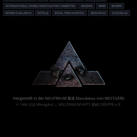
INTERNATIONAL CRIMES INVESTIGATIVE COMMITTEE
MASERN
MMR
MUMPS
REINER FUELLMICH
RÖTELN
ROYAL FREE HOSPITAL
SESSION 62
SITZUNG 62
Powered By :
Hergestellt in der
von
NICHTRAUM 製造 Manufaktur
WESTGÅRD
Westgård
MILLENNIUM ARTS 勤続 GRUPPE e.K.
© 1994-2026
→