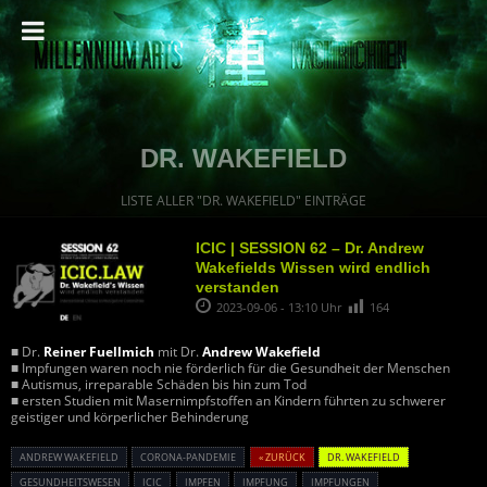
DR. WAKEFIELD
LISTE ALLER "DR. WAKEFIELD" EINTRÄGE
ICIC | SESSION 62 – Dr. Andrew
Wakefields Wissen wird endlich
verstanden
2023-09-06 - 13:10 Uhr
164
■ Dr.
Reiner Fuellmich
mit Dr.
Andrew Wakefield
■ Impfungen waren noch nie förderlich für die Gesundheit der Menschen
■ Autismus, irreparable Schäden bis hin zum Tod
■ ersten Studien mit Masernimpfstoffen an Kindern führten zu schwerer
geistiger und körperlicher Behinderung
ANDREW WAKEFIELD
CORONA-PANDEMIE
« ZURÜCK
DR. WAKEFIELD
GESUNDHEITSWESEN
ICIC
IMPFEN
IMPFUNG
IMPFUNGEN