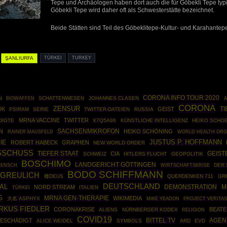
Tepe und Archäologen haben dort auch die für Göbekli Tepe typis
Göbekli Tepe wird daher oft als Schwesterstätte bezeichnet.
Beide Stätten sind Teil des Göbeklitepe-Kultur- und Karahante
ŞANLIURFA
TÜRKEI
TURKEY
CORONA INFO TOUR 2020
N
BIOWAFFEN
SCHATTENWESEN
JOHANNES CLASEN
A
CORONA
ZENSUR
UK
GEIST
TI
PSIRAM
SERIE
TWITTER-DATEIEN
RUSSIA
MRNA VACCINE
TWITTER
DIGTE
X7Q5A96
KÜNSTLICHE INTELLIGENZ
HEIKO SCHO
SACHSENMIKROFON
N
HEIKO SCHÖNING
RAINER MAUSFELD
WORLD HEALTH ORG
JUSTUS P. HOFFMANN
IE
ROBERT HABECK
GRAPHEN
NEW WORLD ORDER
SCHUSS
TIEFER STAAT
CIA
GEIS
SCHWEIZ
HITLERS FLUCHT
GEOPOLITIK
BOSCHIMO
LANDGERICHT GÖTTINGEN
WIRTSCHAFTSKRISE
DER
MENSCH
BODO SCHIFFMANN
GREULICH
種DEUS
QUERDENKEN 711
GR
DEUTSCHLAND
AL
DEMONSTRATION
NORD STREAM
M
TÜRKEI
ITALIEN
G
MRNA GEN-THERAPIE
WIKIMEDIA
大名 ASPHYX
MIKE YEADON
PROJECT VERITA
RKUS FIEDLER
CORONAKRISE
BEATE
ALIENS
NÜRNBERGER KODEX
RELIGION
COVID19
BITTEL TV
AGEN
ESCHÄDIGT
ALICE WEIDEL
SYMBOLS
ARD
EVD