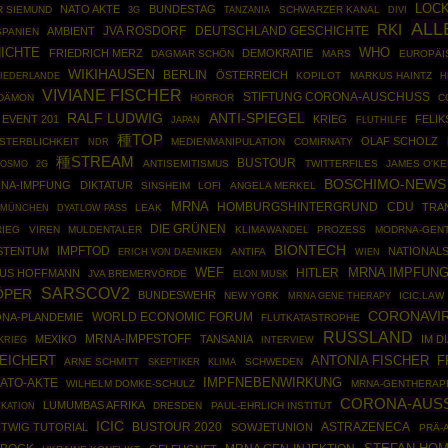
LOC
NATO AKTE
BUNDESTAG
 SIEMUND
SCHWARZER KANAL
3G
TANZANIA
DIVI
ALL
RKI
JVA ROSDORF
DEUTSCHLAND GESCHICHTE
AMBIENT
SPANIEN
ICHTE
WHO
FRIEDRICH MERZ
DEMOKRATIE
DAGMAR SCHÖN
MARS
EUROPÄI
WIKIHAUSEN
BERLIN
ÖSTERREICH
KOPILOT
MARKUS HAINTZ
H
IEDERLANDE
VIVIANE FISCHER
STIFTUNG CORONA-AUSCHUSS
DÄMON
HORROR
C
RALF LUDWIG
ANTI-SPIEGEL
EVENT 201
KRIEG
FELIK
JAPAN
FLUTHILFE
種TOP
OLAF SCHOLZ
STERBLICHKEIT
MEDIENMANIPULATION
COMIRNATY
NDR
種STREAM
BUSTOUR
OSMO
ANTISEMITISMUS
TWITTERFILES
JAMES O'K
2G
BOSCHIMO-NEWS
NA-IMPFUNG
DIKTATUR
SINSHEIM
LOFI
ANGELA MERKEL
MRNA
HOMBURGSHINTERGRUND
CDU
TRA
MÜNCHEN
LEAK
DYATLOW PASS
DIE GRÜNEN
RIEG
VIREN
MULDENTALER
KLIMAWANDEL
PROZESS
MODRNA-GENT
BIONTECH
IMPFTOD
STENTUM
NATIONAL
ANTIFA
ERICH VON DAENIKEN
WIEN
MRNA IMPFUN
WEF
HITLER
US HOFFMANN
JVA BREMERVÖRDE
ELON MUSK
SARSCOV2
ÖPER
BUNDESWEHR
NEW YORK
MRNA GENE THERAPY
ICIC.LAW
CORONAVI
WORLD ECONOMIC FORUM
NA-PLANDEMIE
FLUTKATASTROPHE
RUSSLAND
MEXIKO
MRNA-IMPFSTOFF
TANSANIA
IM D
KRIEG
INTERVIEW
REICHERT
ANTONIA FISCHER
F
ARNE SCHMITT
SKEPTIKER
SCHWEDEN
KLIMA
IMPFNEBENWIRKUNG
ATO-AKTE
WILHELM DOMKE-SCHULZ
MRNA-GENTHERAP
CORONA-AUS
LUMUMBAS AFRIKA
DRESDEN
PAUL-EHRLICH INSTITUT
KATION
ICIC
BUSTOUR 2020
ASTRAZENECA
ITWIG TUTORIAL
SOWJETUNION
PRÄ-