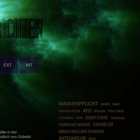
EXT
INT
MASKENPFLICHT
DEMO
NWO
AFD
EPSTEIN FILES
POLY GRID
WUHAN
DEEP STATE
TUTORIAL
FFP2
MOSKAU
COVID-19
CHRISTOF MISERÉ
MRNA VACCINE DAMAGE
tte in der
östlich von Göbekli
DATENARCHE
NGO