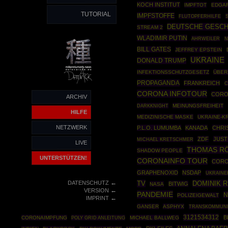
KOCH INSTITUT
IMPFTOT
EDGAR
TUTORIAL
IMPFSTOFFE
FLUTOPFERHILFE
DEUTSCHE GESCH
STREAM 2
WLADIMIR PUTIN
AHRWEILER
N
BILL GATES
JEFFREY EPSTEIN
UKRAINE
DONALD TRUMP
INFEKTIONSSCHUTZGESETZ
ÜBER
PROPAGANDA
FRANKREICH
C
CORONA INFOTOUR
CORO
ARCHIV
DARKKNIGHT
MEINUNGSFREIHEIT
HILFE
MEDIZINISCHE MASKE
UKRAINE-K
NETZWERK
P.L.O. LUMUMBA
KANADA
CHRI
ZDF
JUST
MICHAEL KRETSCHMER
LIVE
THOMAS R
SHADOW PEOPLE
UNTERSTÜTZEN!
CORONAINFO TOUR
CORO
GRAPHENOXID
NSDAP
UKRAINE
←
DATENSCHUTZ
TV
DOMINIK 
BITWIG
NASA
←
VERSION
PANDEMIE
N
POLIZEIGEWALT
←
IMPRINT
GANSER
ASPHYX
TRANSKOMMUNI
3121534312
B
CORONAIMPFUNG
POLY GRID ANLEITUNG
MICHAEL BALLWEG