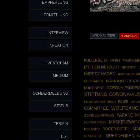
EMPFEHLUNG
ERMITTLUNG
INTERVIEW
KARAHAN TEPE
« ZURÜCK
KREATION
POLTERGEIST
THÜRINGE
KREBS
LIVESTREAM
MYTHEN METZGER
GEISTER
IMPFSCHADEN
IMPFGESCHÄ
MEDIUM
MRNA-IMPFSCHADE
BURKHARDT
CORONA-PANDEM
KONTINENT
SONDERMELDUNG
STIFTUNG CORONA-AUS
B0108
DEMONSTRATIONEN
DER 
STATUS
WOLFGANG 
COMMITTEE
PARANORM
COVID-19-IMPFUNG
MASKENZWAN
HUNTER BIDEN
TERMIN
MA
ROGER BITTEL
POLARITY
QUERDENKEN
TEST
G
GESCHICHTE