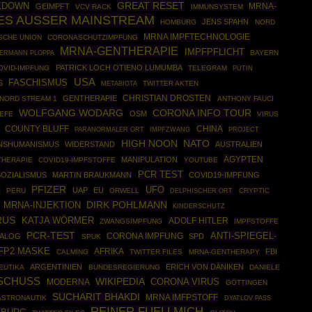
GREAT RESET
KDOWN
MRNA-
GEIMPFT
VCV RACK
IMMUNSYSTEM
ES AUSSER MAINSTREAM
JENS SPAHN
HOMBURG
NORD
MRNA IMPFTECHNOLOGIE
SCHE UNION
CORONASCHUTZIMPFUNG
MRNA-GENTHERAPIE
IMPFPFLICHT
ERMANN PLOPPA
BAYERN
PATRICK LOCH OTIENO LUMUMBA
OVID-IMPFUNG
TELEGRAM
PUTIN
USA
FASCHISMUS
S
TWITTER AKTEN
METABIOTA
CHRISTIAN DROSTEN
GENTHERAPIE
NORD STREAM 1
ANTHONY FAUCI
WOLFGANG WODARG
CORONA INFO TOUR
OSM
EEFE
VIRUS
COUNTY BLUFF
CHINA
IMPFZWANG
PROJECT
PARANORMALER ORT
NATO
HIGH NOON
NSHUMANISMUS
WIDERSTAND
AUSTRALIEN
ÄGYPTEN
MANIPULATION
HERAPIE
COVID19-IMPFSTOFFE
YOUTUBE
PCR TEST
SOZIALISMUS
MARTIN BRAUKMANN
COVID19-IMPFUNG
G
PFIZER
UFO
UAP
EU
PERU
ORWELL
CRYPTIC
DELPHISCHER ORT
DIRK POHLMANN
MRNA-INJEKTION
KINDERSCHUTZ
RUS
KATJA WÖRMER
ADOLF HITLER
ZWANGSIMPFUNG
IMPFSTOFFE
PCR-TEST
ANTI-SPIEGEL-
IALOG
CORONA IMPFUNG
SPD
SPUK
FP2 MASKE
AFRIKA
FBI
CALMING
TWITTER FILES
MRNA-GENTHERAPY
ARGENTINIEN
ERICH VON DÄNIKEN
EUTIKA
BUNDESREGIERUNG
DANIELE
SCHUSS
WIKIPEDIA
CORONA VIRUS
MODERNA
GÖTTINGEN
SUCHARIT BHAKDI
MRNA IMFPSTOFF
ASTRONAUTIK
DYATLOV PASS
REINER FUELLMICH