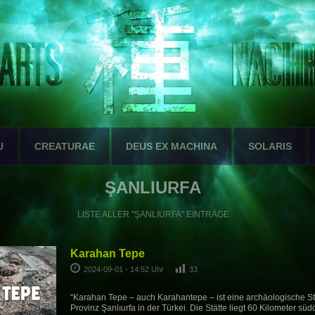
U
CREATURAE
DEUS EX MACHINA
SOLARIS
ŞANLIURFA
LISTE ALLER "ŞANLIURFA" EINTRÄGE
Karahan Tepe
2024-09-01 - 14:52 Uhr
33
“Karahan Tepe – auch Karahantepe – ist eine archäologische Stä
Provinz Şanlıurfa in der Türkei. Die Stätte liegt 60 Kilometer süd