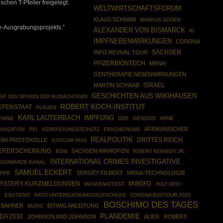
chen T-Pfeiler freigelegt.
WELTWIRTSCHAFTSFORUM
KLAUS SCHWAB
MARKUS SÖDER
pe-Ausgrabungsprojekts.”
ALEXANDER VON BISMARCK
KI
IMPFNEBENWIRKUNGEN
CORONA
SACHSEN
INFO REVIVAL TOUR
PFIZERBIONTECH
MRNA-
GENTHERAPIE NEBENWIRKUNGEN
ISRAEL
MARTIN SCHWAB
GESCHICHTEN AUS WIKIHAUSEN
UF DEN SPUREN DER ALLMÄCHTIGEN
ROBERT KOCH-INSTITUT
EFENSTAAT
PLAUEN
KARL LAUTERBACH
IMPFUNG
ENING
DDR
GENOZID
ARNE
AFRIKANISCHER
ANIZATION
PEI
VERFASSUNGSSCHUTZ
ERSCHEINUNG
REALPOLITIK
DRITTES REICH
RKI-PROTOKOLLE
DJATLOW PASS
TERERSCHEINUNG
SACHSEN-MIKROFON
BSW
ROBERT KENNEDY JR.
INTERNATIONAL CRIMES INVESTIGATIVE
 SCHWARZE KANAL
SAMUEL ECKERT
SERGEY FILBERT
MRNA-TECHNOLOGIE
IPPE
MWGFD
YSTERY KURZMELDUNGEN
MASKENATTEST
POLY GRID
ESOTERIC
NATO UNTERSUCHUNGSAUSSCHUSS
CORONA BUSTOUR 2020
S
BOSCHIMO DES TAGES
 BAHNER
BITWIG ANLEITUNG
MUSIC
PLANDEMIE
DA 2030
JOHNSON AND JOHNSON
ALIEN
ROBERT-