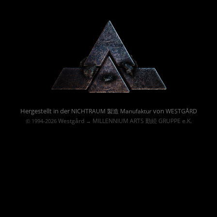
Powered By :
Hergestellt in der
von
NICHTRAUM 製造 Manufaktur
WESTGÅRD
Westgård
MILLENNIUM ARTS 勤続 GRUPPE e.K.
© 1994-2026
→