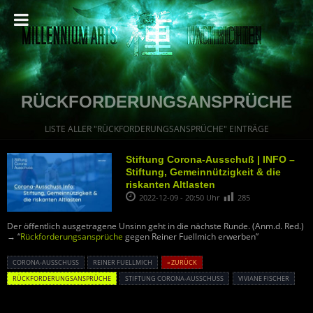
RÜCKFORDERUNGSANSPRÜCHE
LISTE ALLER "RÜCKFORDERUNGSANSPRÜCHE" EINTRÄGE
Stiftung Corona-Ausschuß | INFO –
Stiftung, Gemeinnützigkeit & die
riskanten Altlasten
2022-12-09 - 20:50 Uhr
285
Der öffentlich ausgetragene Unsinn geht in die nächste Runde. (Anm.d. Red.)
→ “
Rückforderungsansprüche
gegen Reiner Fuellmich erwerben”
CORONA-AUSSCHUSS
REINER FUELLMICH
« ZURÜCK
RÜCKFORDERUNGSANSPRÜCHE
STIFTUNG CORONA-AUSSCHUSS
VIVIANE FISCHER