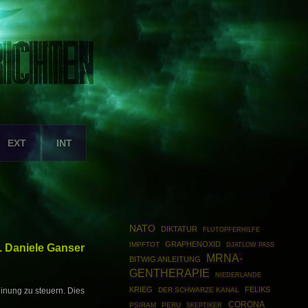
EXT
INT
NATO
DIKTATUR
FLUTOPFERHILFE
GRAPHENOXID
IMPFTOT
r. Daniele Ganser
DJATLOW PASS
MRNA-
BITWIG ANLEITUNG
GENTHERAPIE
NIEDERLANDE
KRIEG
FELIKS
DER SCHWARZE KANAL
inung zu steuern. Dies
CORONA
PSIRAM
PERU
SKEPTIKER