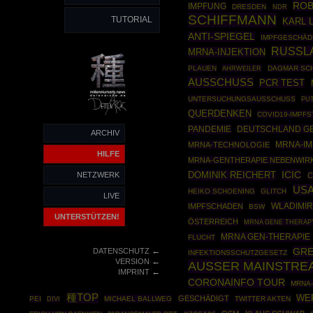
ROB
IMPFUNG
DRESDEN
NDR
SCHIFFMANN
TUTORIAL
KARL 
ANTI-SPIEGEL
IMPFGESCHÄD
RUSSL
MRNA-INJEKTION
PLAUEN
AHRWEILER
DAGMAR SC
AUSSCHUSS
PCR TEST
UNTERSUCHUNGSAUSSCHUSS
PU
QUERDENKEN
COVID19-IMPF
PANDEMIE
DEUTSCHLAND G
ARCHIV
MRNA-TECHNOLOGIE
MRNA-IM
HILFE
MRNA-GENTHERAPIE NEBENWIR
ICIC
DOMINIK REICHERT
NETZWERK
C
US
HEIKO SCHOENING
GLITCH
LIVE
WLADIMIR
IMPFSCHADEN
BSW
UNTERSTÜTZEN!
ÖSTERREICH
MRNA GENE THERAP
MRNA GEN-THERAPIE
FLUCHT
←
GRE
DATENSCHUTZ
INFEKTIONSSCHUTZGESETZ
←
VERSION
AUSSER MAINSTRE
←
IMPRINT
CORONAINFO TOUR
MRNA
種TOP
WE
GESCHÄDIGT
PEI
MICHAEL BALLWEG
TWITTER AKTEN
DIVI