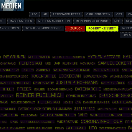
ABC
AP
ASSOCIATED PRESS
CARL BERNSTEIN
CBS
CI
NST
MASSENMEDIEN
MEDIENMANIPULATION
MEINUNGSSTEUERUNG
NBC
NEW
 YORK TIMES
OPERATION MOCKINGBIRD
« ZURÜCK
ROBERT KENNEDY
ROBER
TIMES
DIE GRÜNEN
MYTHEN METZGER
KAT
MULDENTALER
N
MICHAEL KRETSCHMER
SAMUEL ECKERT
TIEFER STAAT
UAP
ONY FAUCI
ARD
VCV RACK
FLUTHILFE
FRANKREICH
AMBIENT
NATIONALSOZIALISMUS
BAYERN
RAINER MAUSFELD
ANTIFA
ROGER BITTEL
LOCKDOWN
SOWJETUNION
NA BUSTOUR 2020
WILHELM DOM
JUSTUS P. HOFFMANN
DEMOKRATIE
ONASCHUTZIMPFUNG
MARKUS SÖDER
AS
PFIZER
DATENARCHE
 HITLER
ITALIEN
EDGAR SIEMUND
MEDIENMANIPULAT
REINER FUELLMICH
DEUTSCHE GESC
COVID19-IMPFUNG
 ASPHYX
OFON
TIEFENSTAAT
CIA
GENTHERAP
POLIZEIGEWALT
INDIEN
DANIELE GANSER
3121534312
PATRICK LOCH OTIENO LUMUMBA
CE WEIDEL
KOPILO
MIKE YEADON
WHO
SACHSENMIKROFON
WORLD ECONOMIC FO
VIVAL TOUR
TELEGRAM
CORONA INFO TOUR
WIDERSTAND
FRI
SPUK
VERFASSUNGSSCHUTZ
 PASS
B
UFO
GELEUGNET
RNE BURKHARDT
HERMANN PLOPPA
DEMO
TWITTER-DATEIEN