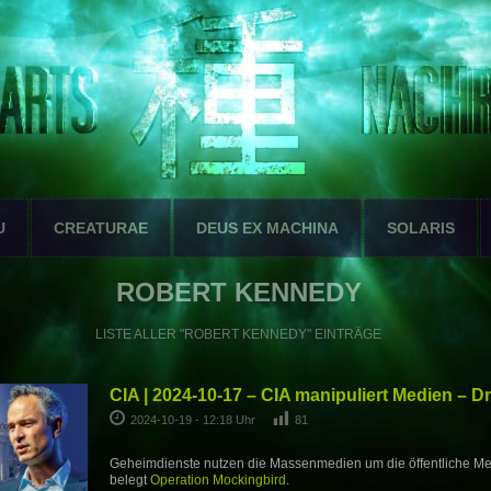
U
CREATURAE
DEUS EX MACHINA
SOLARIS
ROBERT KENNEDY
LISTE ALLER "ROBERT KENNEDY" EINTRÄGE
CIA | 2024-10-17 – CIA manipuliert Medien – D
2024-10-19 - 12:18 Uhr
81
Geheimdienste nutzen die Massenmedien um die öffentliche Me
belegt
Operation Mockingbird
.