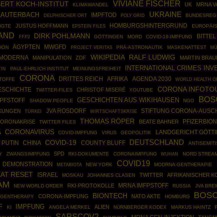
VIVIANE FISCHER
ERT KOCH-INSTITUT
UK
MRNA V
KLIMAWANDEL
UKRAINE
LAUTERBACH
IMPFTOD
POLY GRID
BUNDESREG
DELPHISCHER ORT
HOMBURGSHINTERGRUND
JUSTUS HOFFMANN
IGTE
EPSTEIN FILES
EUROPÄIS
AND
DIRK POHLMANN
BITTEL
FFP2
GÖTTINGEN
MORD
COVID-19-IMPFUNG
ÄGYPTEN
MWGFD
HÖN
PRÄ-ASTRONAUTIK
MASKENATTEST
MÜ
PROJECT VERITAS
WIKIPEDIA
RALF LUDWIG
MODERNA
MANIPULATION
ZDF
MARTIN BRA
INTERNATIONAL CRIMES INV
TIN
PAUL-EHRLICH INSTITUT
MEINUNGSFREIHEIT
CORONA
DRITTES REICH
AFRIKA
AGENDA 2030
STOFFE
WORLD HEALTH O
CORONA INFOTO
ESCHICHTE
CHRISTOF MISERÉ
TWITTER-FILES
YOUTUBE
BOS
GESCHICHTEN AUS WIKIHAUSEN
PFSTOFF
SHADOW PEOPLE
NGO
JVA ROSDORF
STIFTUNG CORONA-AUSC
KUNGEN
TÜRKEI
WIRTSCHAFTSKRISE
THOMAS RÖPER
PFIZERBIO
ORONAKRISE
BEATE BAHNER
TWITTER FILES
A
CORONAVIRUS
LANDGERICHT GÖTT
COVID-IMPFUNG
VIRUS
GEOPOLITIK
COVID-19
DEUTSCHLAND
 PUTIN
CHINA
COUNTY BLUFF
ANTISEMIT
SPD
Y
ZWANGSIMPFUNG
RKI-DOKUMENTE
CORONAIMPFUNG
NORD STREAM
WUHAN
COVID19
DEMONSTRATION
NEW YORK
MODRNA-GENTHERAPIE
METABIOTA
AT RESET
ISRAEL
TWITTER
AFRIKANISCHER K
MOSKAU
JOHANNES CLASEN
AM
MRNA IMFPSTOFF
RKI-PROTOKOLLE
NEW WORLD ORDER
RUSSIA
JVA BR
BOS
BIONTECH
CORONA-IMPFUNG
NATO AKTE
-GENTHERAPY
HOMBURG
F
IMPFUNG
ALIEN
KI
ANGELA MERKEL
NÜRNBERGER KODEX
MARKUS HAINTZ
SARSCOV2