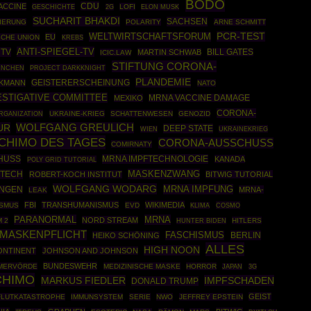
BODO
CDU
ACCINE
GESCHICHTE
LOFI
2G
ELON MUSK
SUCHARIT BHAKDI
SACHSEN
IERUNG
POLARITY
ARNE SCHMITT
PCR-TEST
WELTWIRTSCHAFTSFORUM
EU
CHE UNION
KREBS
ANTI-SPIEGEL-TV
 TV
MARTIN SCHWAB
BILL GATES
ICIC.LAW
STIFTUNG CORONA-
NCHEN
PROJECT DARKKNIGHT
PLANDEMIE
UKMANN
GEISTERERSCHEINUNG
NATO
ESTIGATIVE COMMITTEE
MEXIKO
MRNA VACCINE DAMAGE
CORONA-
RGANIZATION
UKRAINE-KRIEG
SCHATTENWESEN
GENOZID
UR
WOLFGANG GREULICH
DEEP STATE
UKRAINEKRIEG
WIEN
CHIMO DES TAGES
CORONA-AUSSCHUSS
COMIRNATY
HUSS
MRNA IMPFTECHNOLOGIE
KANADA
POLY GRID TUTORIAL
MASKENZWANG
NTECH
ROBERT-KOCH INSTITUT
BITWIG TUTORIAL
WOLFGANG WODARG
MRNA IMPFUNG
INGEN
MRNA-
LEAK
FBI
TRANSHUMANISMUS
WIKIMEDIA
ISMUS
EVD
COSMO
KLIMA
PARANORMAL
MRNA
NORD STREAM
 2
HITLERS
HUNTER BIDEN
MASKENPFLICHT
FASCHISMUS
BERLIN
HEIKO SCHÖNING
ALLES
HIGH NOON
ONTINENT
JOHNSON AND JOHNSON
BUNDESWEHR
EMERVÖRDE
MEDIZINISCHE MASKE
HORROR
JAPAN
3G
CHIMO
MARKUS FIEDLER
IMPFSCHADEN
DONALD TRUMP
GEIST
FLUTKATASTROPHE
IMMUNSYSTEM
SERIE
NWO
JEFFREY EPSTEIN