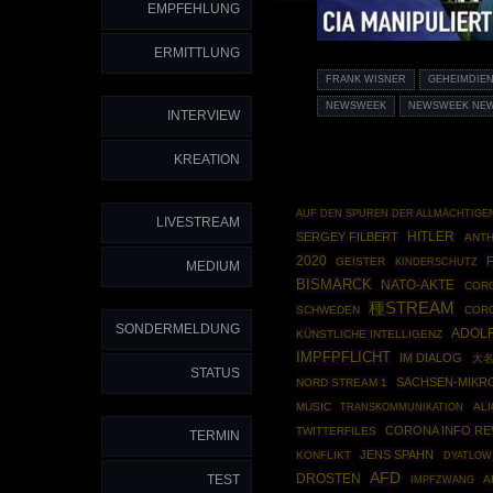
EMPFEHLUNG
ERMITTLUNG
FRANK WISNER
GEHEIMDIE
NEWSWEEK
NEWSWEEK NEW
INTERVIEW
KREATION
AUF DEN SPUREN DER ALLMÄCHTIGE
LIVESTREAM
HITLER
SERGEY FILBERT
ANTH
2020
GEISTER
KINDERSCHUTZ
MEDIUM
BISMARCK
NATO-AKTE
CORO
種STREAM
SCHWEDEN
COR
SONDERMELDUNG
ADOLF
KÜNSTLICHE INTELLIGENZ
IMPFPFLICHT
IM DIALOG
大名
STATUS
SACHSEN-MIKR
NORD STREAM 1
MUSIC
ALI
TRANSKOMMUNIKATION
CORONA INFO RE
TWITTERFILES
TERMIN
JENS SPAHN
KONFLIKT
DYATLOW
AFD
DROSTEN
TEST
IMPFZWANG
A