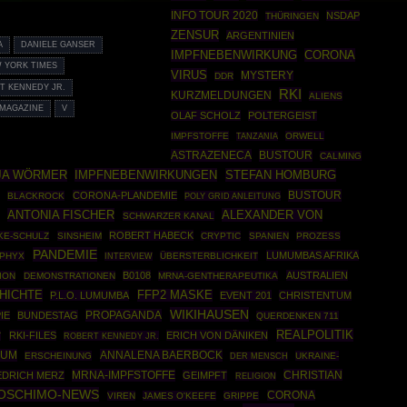
INFO TOUR 2020
NSDAP
THÜRINGEN
ZENSUR
ARGENTINIEN
A
DANIELE GANSER
IMPFNEBENWIRKUNG
CORONA
 YORK TIMES
VIRUS
MYSTERY
DDR
T KENNEDY JR.
RKI
KURZMELDUNGEN
ALIENS
 MAGAZINE
V
OLAF SCHOLZ
POLTERGEIST
IMPFSTOFFE
ORWELL
TANZANIA
ASTRAZENECA
BUSTOUR
CALMING
IMPFNEBENWIRKUNGEN
STEFAN HOMBURG
JA WÖRMER
BUSTOUR
CORONA-PLANDEMIE
BLACKROCK
POLY GRID ANLEITUNG
ANTONIA FISCHER
ALEXANDER VON
SCHWARZER KANAL
ROBERT HABECK
KE-SCHULZ
SINSHEIM
CRYPTIC
SPANIEN
PROZESS
PANDEMIE
LUMUMBAS AFRIKA
PHYX
ÜBERSTERBLICHKEIT
INTERVIEW
B0108
AUSTRALIEN
ION
DEMONSTRATIONEN
MRNA-GENTHERAPEUTIKA
HICHTE
FFP2 MASKE
P.L.O. LUMUMBA
EVENT 201
CHRISTENTUM
WIKIHAUSEN
PROPAGANDA
IE
BUNDESTAG
QUERDENKEN 711
REALPOLITIK
RKI-FILES
ERICH VON DÄNIKEN
T
ROBERT KENNEDY JR.
RUM
ANNALENA BAERBOCK
ERSCHEINUNG
UKRAINE-
DER MENSCH
MRNA-IMPFSTOFFE
CHRISTIAN
EDRICH MERZ
GEIMPFT
RELIGION
OSCHIMO-NEWS
CORONA
VIREN
JAMES O'KEEFE
GRIPPE