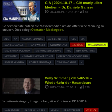
CIA | 2024-10-17 – CIA manipuliert
Medien – Dr. Daniele Ganser
2024-10-19 - 12:18 Uhr
81
Geheimdienste nutzen die Massenmedien um die öffentliche Meinung zu
steuern. Dies belegt
Operation Mockingbird
.
ABC
AP
ASSOCIATED PRESS
CARL BERNSTEIN
CBS
CIA
DANIELE GANSER
FRANK WISNER
GEHEIMDIENST
« ZURÜCK
MASSENMEDIEN
MEDIENMANIPULATION
MEINUNGSSTEUERUNG
NBC
NEW YORK TIMES
NEWSWEEK
NEWSWEEK NEW YORK TIMES
OPERATION MOCKINGBIRD
ROBERT KENNEDY
ROBERT KENNEDY JR.
TIMES MAGAZINE
V
Willy Wimmer | 2015-02-16 –
Wiederkehr der Hasardeure
2015-02-16 - 20:00 Uhr
228
Schattenstrategen, Kriegstreiber, stille Profiteure 1914/2014
HASARDEURE
KAISER WILHELM II.
KENFM
KRIEGSTREIBER
« ZURÜCK