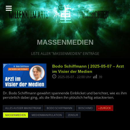
MASSENMEDIEN
LISTE ALLER "MASSENMEDIEN" EINTRÄGE
Bodo Schiffmann | 2025-05-07 – Arzt
im Visier der Medien
2025-05-07 - 22:00 Uhr
39
Dr. Bodo Schiffmann gewährt spannende Einblicket und berichtet, wie es ihm
persönlich dabei ging, als die Medien ihn plötzlich heftig attackierten.
ALLES AUSSER MAINSTREAM
BODO SCHIFFMANN
BOSCHIMO
« ZURÜCK
MASSENMEDIEN
MEDIENMANIPULATION
ZENSUR