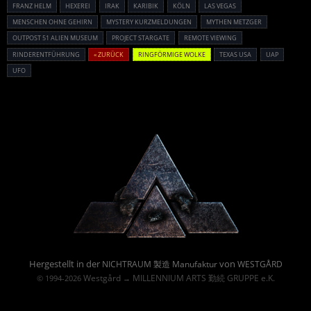
FRANZ HELM
HEXEREI
IRAK
KARIBIK
KÖLN
LAS VEGAS
MENSCHEN OHNE GEHIRN
MYSTERY KURZMELDUNGEN
MYTHEN METZGER
OUTPOST 51 ALIEN MUSEUM
PROJECT STARGATE
REMOTE VIEWING
RINDERENTFÜHRUNG
« ZURÜCK
RINGFÖRMIGE WOLKE
TEXAS USA
UAP
UFO
Powered By :
Hergestellt in der
von
NICHTRAUM 製造 Manufaktur
WESTGÅRD
Westgård
MILLENNIUM ARTS 勤続 GRUPPE e.K.
© 1994-2026
→