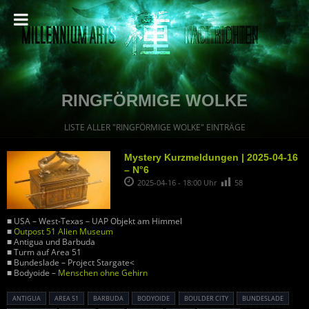
RINGFÖRMIGE WOLKE
LISTE ALLER "RINGFÖRMIGE WOLKE" EINTRÄGE
Mystery Kurzmeldungen | 2025-04-16
– N°6
2025-04-16 - 18:00 Uhr
58
■ USA – West-Texas – UAP Objekt am Himmel
■
Outpost 51 Alien Museum
■ Antigua und Barbuda
■ Turm auf Area 51
■ Bundeslade – Project Stargate<
■ Bodyoide –
Menschen ohne Gehirn
ANTIGUA
AREA 51
BARBUDA
BODYOIDE
BOULDER CITY
BUNDESLADE