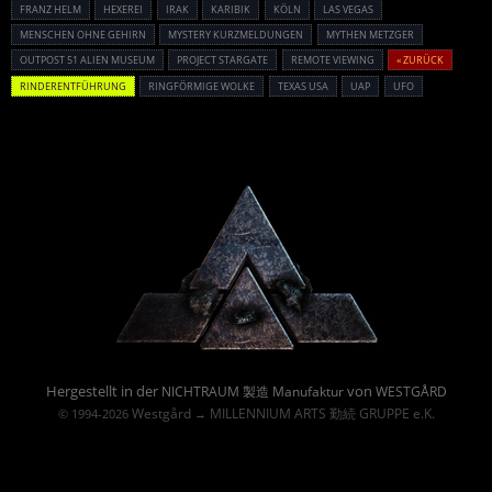
FRANZ HELM
HEXEREI
IRAK
KARIBIK
KÖLN
LAS VEGAS
MENSCHEN OHNE GEHIRN
MYSTERY KURZMELDUNGEN
MYTHEN METZGER
OUTPOST 51 ALIEN MUSEUM
PROJECT STARGATE
REMOTE VIEWING
« ZURÜCK
RINDERENTFÜHRUNG
RINGFÖRMIGE WOLKE
TEXAS USA
UAP
UFO
Powered By :
Hergestellt in der
von
NICHTRAUM 製造 Manufaktur
WESTGÅRD
Westgård
MILLENNIUM ARTS 勤続 GRUPPE e.K.
© 1994-2026
→