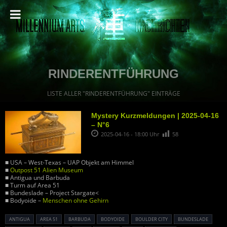
RINDERENTFÜHRUNG
LISTE ALLER "RINDERENTFÜHRUNG" EINTRÄGE
Mystery Kurzmeldungen | 2025-04-16
– N°6
2025-04-16 - 18:00 Uhr
58
■ USA – West-Texas – UAP Objekt am Himmel
■
Outpost 51 Alien Museum
■ Antigua und Barbuda
■ Turm auf Area 51
■ Bundeslade – Project Stargate<
■ Bodyoide –
Menschen ohne Gehirn
ANTIGUA
AREA 51
BARBUDA
BODYOIDE
BOULDER CITY
BUNDESLADE