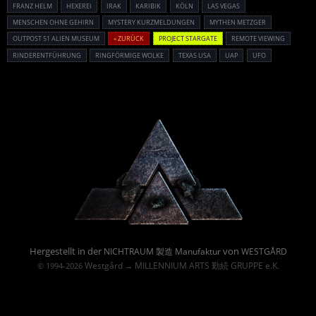
FRANZ HELM
HEXEREI
IRAK
KARIBIK
KÖLN
LAS VEGAS
MENSCHEN OHNE GEHIRN
MYSTERY KURZMELDUNGEN
MYTHEN METZGER
OUTPOST 51 ALIEN MUSEUM
« ZURÜCK
PROJECT STARGATE
REMOTE VIEWING
RINDERENTFÜHRUNG
RINGFÖRMIGE WOLKE
TEXAS USA
UAP
UFO
Powered By :
Hergestellt in der
von
NICHTRAUM 製造 Manufaktur
WESTGÅRD
Westgård
MILLENNIUM ARTS 勤続 GRUPPE e.K.
© 1994-2026
→