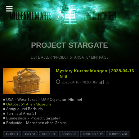
PROJECT STARGATE
LISTE ALLER "PROJECT STARGATE" EINTRÄGE
Mystery Kurzmeldungen | 2025-04-16
– N°6
2025-04-16 - 18:00 Uhr
58
■ USA – West-Texas – UAP Objekt am Himmel
■
Outpost 51 Alien Museum
■ Antigua und Barbuda
■ Turm auf Area 51
■ Bundeslade – Project Stargate<
■ Bodyoide – Menschen ohne Gehirn
ANTIGUA
AREA 51
BARBUDA
BODYOIDE
BOULDER CITY
BUNDESLADE