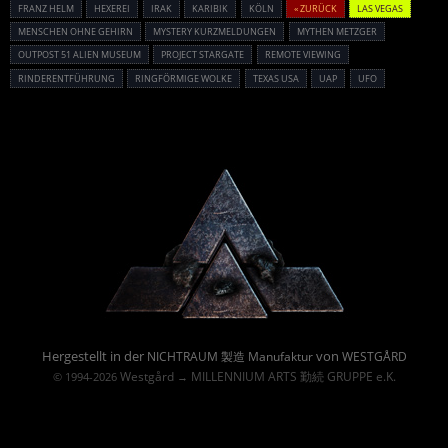
FRANZ HELM
HEXEREI
IRAK
KARIBIK
KÖLN
« ZURÜCK
LAS VEGAS
MENSCHEN OHNE GEHIRN
MYSTERY KURZMELDUNGEN
MYTHEN METZGER
OUTPOST 51 ALIEN MUSEUM
PROJECT STARGATE
REMOTE VIEWING
RINDERENTFÜHRUNG
RINGFÖRMIGE WOLKE
TEXAS USA
UAP
UFO
Powered By :
Hergestellt in der
von
NICHTRAUM 製造 Manufaktur
WESTGÅRD
Westgård
MILLENNIUM ARTS 勤続 GRUPPE e.K.
© 1994-2026
→