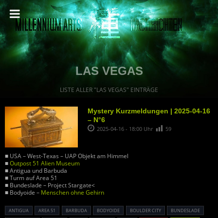
LAS VEGAS
LISTE ALLER "LAS VEGAS" EINTRÄGE
Mystery Kurzmeldungen | 2025-04-16
– N°6
2025-04-16 - 18:00 Uhr
59
■ USA – West-Texas – UAP Objekt am Himmel
■
Outpost 51 Alien Museum
■ Antigua und Barbuda
■ Turm auf Area 51
■ Bundeslade – Project Stargate<
■ Bodyoide –
Menschen ohne Gehirn
ANTIGUA
AREA 51
BARBUDA
BODYOIDE
BOULDER CITY
BUNDESLADE