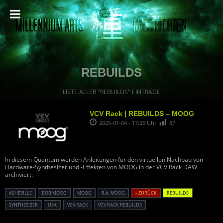
REBUILDS
LISTE ALLER "REBUILDS" EINTRÄGE
VCV Rack | REBUILDS – MOOG
2025-01-04 - 17:25 Uhr
87
In diesem Quantum werden Anleitungen für den virtuellen Nachbau von
Hardware-Synthesizer und -Effekten von MOOG in der VCV Rack DAW
archiviert.
ASHEVILLE
BOB MOOG
MOOG
R.A. MOOG
« ZURÜCK
REBUILDS
SYNTHESIZER
USA
VCV RACK
VCV RACK REBUILDS