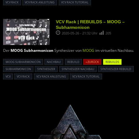
VCV RACK
VCV RACK ANLEITUNG
VCV RACK TUTORIAL
VCV Rack | REBUILDS – MOOG –
Subharmonicon
2020-05-26 - 21:32 Uhr
205
Der
MOOG Subharmonicon
Synthesizer von
MOOG
im virtuellen Nachbau.
MOOG SUBHARMONICON
NACHBAU
REBUILD
« ZURÜCK
REBUILDS
SUBHARMONICON
SYNTHESIZER
SYNTHESIZER NACHBAU
SYNTHESIZER REBUILD
VCV
VCV RACK
VCV RACK ANLEITUNG
VCV RACK TUTORIAL
Powered By :