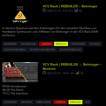
VCV Rack | REBUILDS – Behringer
2024-12-12 - 0:23 Uhr
54
In diesem Quantum werden Anleitungen für den virtuellen Nachbau von
Hardware-Synthesizer und -Effekten von Behringer in der VCV Rack DAW
archiviert.
BEHRINGER
NACHBAUTEN
« ZURÜCK
REBUILDS
SYNTHESIZER
VCV RACK
VCV RACK NACHBAU
VCV RACK NACHBAUTEN
VCV RACK REBUILDS
VCV Rack | REBUILDS → Behringer –
Neutron
2023-02-27 - 18:41 Uhr
62
00:00 Introduction
00:28 The Patch
15:12 The Interface
BEHRINGER
NEUTRON
OMRI COHEN
« ZURÜCK
REBUILDS
VCV