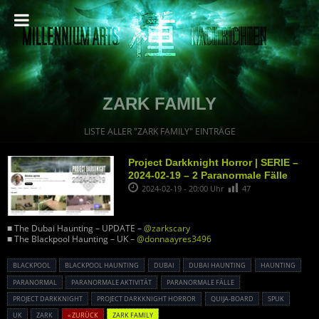
ZARK FAMILY
LISTE ALLER "ZARK FAMILY" EINTRÄGE
Project Darkknight Horror | SERIE –
2024-02-19 – 2 Paranormale Fälle
2024-02-19 - 20:00 Uhr
47
■ The Dubai Haunting – UPDATE –
@zarkscary
■ The Blackpool Haunting – UK –
@donnaayres3496
BLACKPOOL
BLACKPOOL HAUNTING
DUBAI
DUBAI HAUNTING
HAUNTING
PARANORMAL
PARANORMALE AKTIVITÄT
PARANORMALE FÄLLE
PROJECT DARKKNIGHT
PROJECT DARKKNIGHT HORROR
QUIJA-BOARD
SPUK
UK
ZARK
« ZURÜCK
ZARK FAMILY