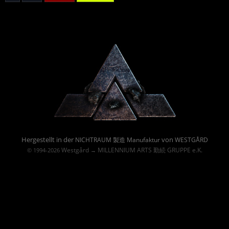
Powered By :
Hergestellt in der
von
NICHTRAUM 製造 Manufaktur
WESTGÅRD
Westgård
MILLENNIUM ARTS 勤続 GRUPPE e.K.
© 1994-2026
→