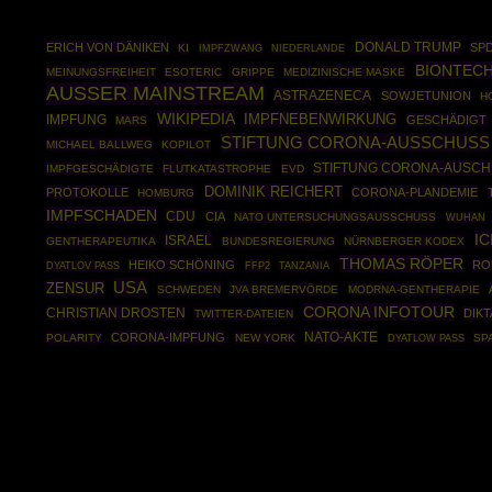
DONALD TRUMP
ERICH VON DÄNIKEN
SP
KI
IMPFZWANG
NIEDERLANDE
BIONTEC
MEINUNGSFREIHEIT
ESOTERIC
GRIPPE
MEDIZINISCHE MASKE
AUSSER MAINSTREAM
ASTRAZENECA
SOWJETUNION
H
WIKIPEDIA
IMPFNEBENWIRKUNG
IMPFUNG
GESCHÄDIGT
MARS
STIFTUNG CORONA-AUSSCHUSS
MICHAEL BALLWEG
KOPILOT
STIFTUNG CORONA-AUSC
IMPFGESCHÄDIGTE
FLUTKATASTROPHE
EVD
DOMINIK REICHERT
PROTOKOLLE
CORONA-PLANDEMIE
HOMBURG
IMPFSCHADEN
CDU
CIA
NATO UNTERSUCHUNGSAUSSCHUSS
WUHAN
IC
ISRAEL
GENTHERAPEUTIKA
BUNDESREGIERUNG
NÜRNBERGER KODEX
THOMAS RÖPER
HEIKO SCHÖNING
RO
FFP2
DYATLOV PASS
TANZANIA
USA
ZENSUR
SCHWEDEN
JVA BREMERVÖRDE
MODRNA-GENTHERAPIE
CORONA INFOTOUR
CHRISTIAN DROSTEN
DIK
TWITTER-DATEIEN
NATO-AKTE
CORONA-IMPFUNG
POLARITY
NEW YORK
SP
DYATLOW PASS