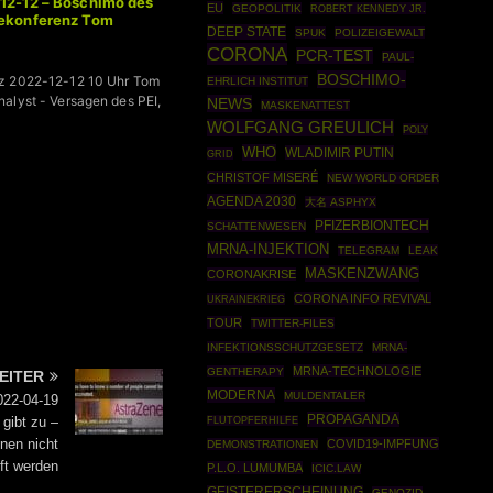
12-12 – Boschimo des
EU
GEOPOLITIK
ROBERT KENNEDY JR.
sekonferenz Tom
DEEP STATE
SPUK
POLIZEIGEWALT
CORONA
PCR-TEST
PAUL-
BOSCHIMO-
z 2022-12-12 10 Uhr Tom
EHRLICH INSTITUT
alyst - Versagen des PEI,
NEWS
MASKENATTEST
WOLFGANG GREULICH
POLY
WHO
WLADIMIR PUTIN
GRID
CHRISTOF MISERÉ
NEW WORLD ORDER
AGENDA 2030
大名 ASPHYX
PFIZERBIONTECH
SCHATTENWESEN
MRNA-INJEKTION
TELEGRAM
LEAK
MASKENZWANG
CORONAKRISE
CORONA INFO REVIVAL
UKRAINEKRIEG
TOUR
TWITTER-FILES
INFEKTIONSSCHUTZGESETZ
MRNA-
MRNA-TECHNOLOGIE
GENTHERAPY
EITER
MODERNA
MULDENTALER
022-04-19
PROPAGANDA
gibt zu –
FLUTOPFERHILFE
nen nicht
COVID19-IMPFUNG
DEMONSTRATIONEN
ft werden
P.L.O. LUMUMBA
ICIC.LAW
GEISTERERSCHEINUNG
GENOZID