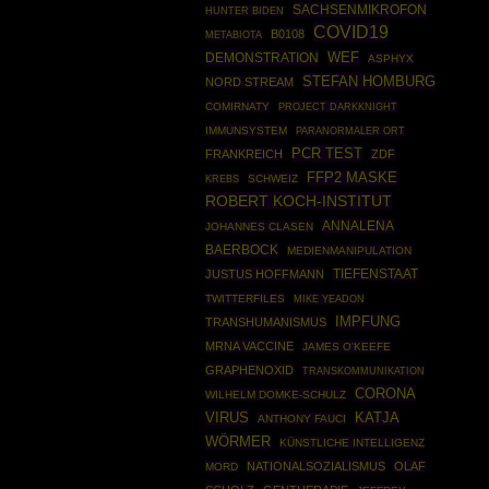
SACHSENMIKROFON
HUNTER BIDEN
COVID19
B0108
METABIOTA
DEMONSTRATION
WEF
ASPHYX
STEFAN HOMBURG
NORD STREAM
COMIRNATY
PROJECT DARKKNIGHT
IMMUNSYSTEM
PARANORMALER ORT
PCR TEST
FRANKREICH
ZDF
FFP2 MASKE
SCHWEIZ
KREBS
ROBERT KOCH-INSTITUT
ANNALENA
JOHANNES CLASEN
BAERBOCK
MEDIENMANIPULATION
JUSTUS HOFFMANN
TIEFENSTAAT
TWITTERFILES
MIKE YEADON
IMPFUNG
TRANSHUMANISMUS
MRNA VACCINE
JAMES O'KEEFE
GRAPHENOXID
TRANSKOMMUNIKATION
CORONA
WILHELM DOMKE-SCHULZ
VIRUS
KATJA
ANTHONY FAUCI
WÖRMER
KÜNSTLICHE INTELLIGENZ
NATIONALSOZIALISMUS
OLAF
MORD