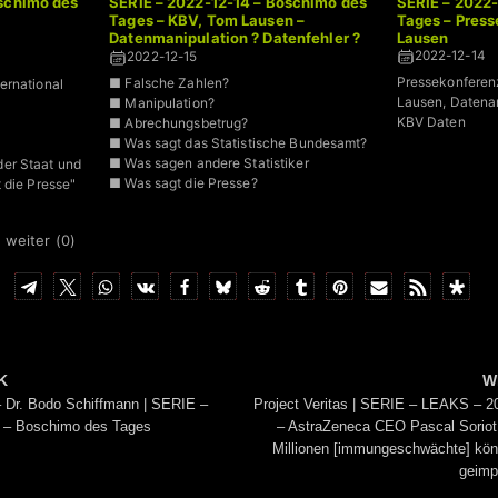
oschimo des
SERIE – 2022-12-14 – Boschimo des
SERIE – 2022-
Tages – KBV, Tom Lausen –
Tages – Pres
Datenmanipulation ? Datenfehler ?
Lausen
Abrechungsbetrug?
2022-12-14
2022-12-15
Pressekonferen
■ Falsche Zahlen?
ernational
Lausen, Datenan
■ Manipulation?
KBV Daten
■ Abrechungsbetrug?
■ Was sagt das Statistische Bundesamt?
■ Was sagen andere Statistiker
er Staat und
■ Was sagt die Presse?
 die Presse"
 weiter (
0
)
K
W
Dr. Bodo Schiffmann | SERIE –
Project Veritas | SERIE – LEAKS – 2
 – Boschimo des Tages
– AstraZeneca CEO Pascal Soriot 
Millionen [immungeschwächte] kön
geimp