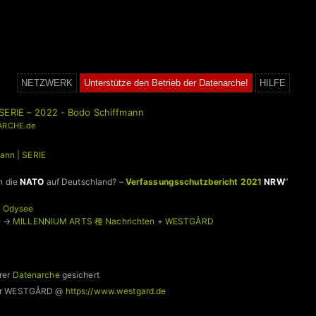
NETZWERK
Unterstütze den Betrieb der Datenarche!
HILFE
SERIE – 2022 - Bodo Schiffmann
ARCHE.de
ann | SERIE
h die
NATO
auf Deutschland? –
Verfassungsschutzbericht 2021
NRW
”
| Odysee
e →
MILLENNIUM ARTS 種 Nachrichten
+
WESTGÅRD
rer
Datenarche
gesichert
 für WESTGÅRD @
https://www.westgard.de