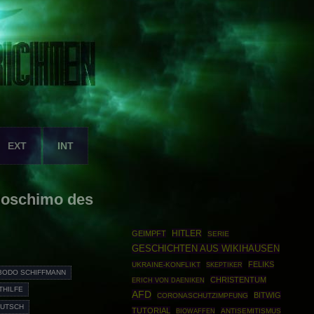
EXT
INT
Boschimo des
HITLER
GEIMPFT
SERIE
GESCHICHTEN AUS WIKIHAUSEN
FELIKS
UKRAINE-KONFLIKT
SKEPTIKER
BODO SCHIFFMANN
CHRISTENTUM
ERICH VON DAENIKEN
THILFE
AFD
BITWIG
CORONASCHUTZIMPFUNG
EUTSCH
TUTORIAL
BIOWAFFEN
ANTISEMITISMUS