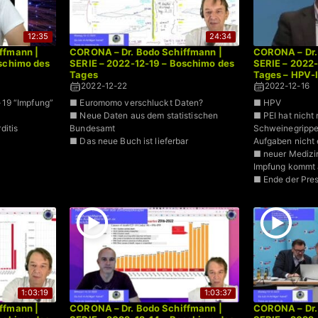
12:35
24:34
ffmann |
CORONA – Dr. Bodo Schiffmann |
CORONA – Dr.
oschimo des
SERIE – 2022-12-19 – Boschimo des
SERIE – 2022-
Tages
Tages – HPV-
2022-12-22
2022-12-16
19 “Impfung”
■ Euromomo verschluckt Daten?
■ HPV
■ Neue Daten aus dem statistischen
■ PEI hat nicht 
ditis
Bundesamt
Schweinegrippe
■ Das neue Buch ist lieferbar
Aufgaben nicht e
■ neuer Medizi
Impfung kommt 
■ Ende der Pres
1:03:19
1:03:37
ffmann |
CORONA – Dr. Bodo Schiffmann |
CORONA – Dr.