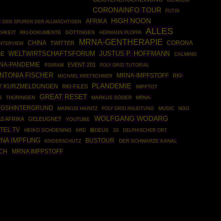
CORONAINFO TOUR
PUTIN
HIGH NOON
AFRIKA
F DEN SPUREN DER ALLMÄCHTIGEN
ALLES
HKEIT
RKI-DOKUMENTE
GÖTTINGEN
HERMANN PLOPPA
MRNA-GENTHERAPIE
CHINA
TWITTER
CORONA
INTERVIEW
JUSTUS P. HOFFMANN
WELTWIRTSCHAFTSFORUM
GE
CALMING
NA-PANDEMIE
EVENT 201
PSIRAM
POLY GRID TUTORIAL
NTONIA FISCHER
MRNA-IMPFSTOFF
RKI-
MICHAEL KRETSCHMER
PLANDEMIE
Y KURZMELDUNGEN
RKI-FILES
IMPFTOT
GREAT RESET
G
THÜRINGEN
MARKUS SÖDER
MRNA-
GSHINTERGRUND
MARKUS HAINTZ
POLY GRID ANLEITUNG
MUSIC
NGO
WOLFGANG WODARG
S AFRIKA
GELEUGNET
YOUTUBE
TTEL TV
HEIKO SCHOENING
ARD
種DEUS
2G
DELPHISCHER ORT
NA IMPFUNG
BUSTOUR
DER SCHWARZE KANAL
KINDERSCHUTZ
ICH
MRNA IMFPSTOFF