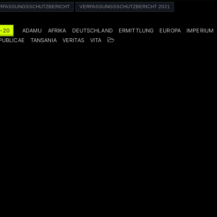
RFASSUNGSSCHUTZBERICHT
VERFASSUNGSSCHUTZBERICHT 2021
-20
ADAMU
AFRIKA
DEUTSCHLAND
ERMITTLUNG
EUROPA
IMPERIUM
PUBLICAE
TANSANIA
VERITAS
VITA