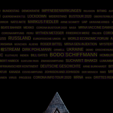
IMPFNEBENWIRKUNGEN
D
BUNDESTAG
DEMOKRATIE
BITWIG
RELIGION
AU
H
LOCKDOWN
BUSTOUR 2020
WIDERSTAND
QUERDENKEN 711
ÜBERSTERBLIC
MARKUS FIEDLER
NATO AKTE
UAP
ORROR
ARNE SCHMITT
UKRAINE-KRIEG
BEATE BAHNER
MEXIKO
MRNA VACCINE DAMA
CORONA BUSTOUR 2020
NASA
MYTHEN METZGER
CORO
FRIEDRICH MERZ
CORONAIMPFUNG
PERU
ITALIEN
RUSSLAND
A
HUSS
WORLD ECONOMIC FORUM
EUROPÄISCHE UNION
3G
ROGER BITTEL
MRNA GEN-INJEKTION
TANSANIA
MYSTER
MÜNCHEN
ALIENS
種STREAM
DIRK POHLMANN
UKRAINE
ORWELL
DEMO
ERSCHEINUN
BODO SCHIFFMANN
IC
HOMBUR
BILL GATES
INDIEN
FLUTHILFE
SUCHARIT BHAKDI
BERT HABECK
LUMUMBA
ZWANGSIMPFUNG
DJATLOW PASS
DEUTSCHE GESCHICHTE
BI
AFRIKANISCHER KONTINENT
ARNE BURKHARDT
MR
TATUR
KANADA
JOHNSON AND JOHNSON
COVID-IMPFUNG
NWO
DER MENSCH
MRNA
CORONA INFO TOUR 2020
DRITTES RE
ANIEN
VIRUS
PROZESS
WIEN