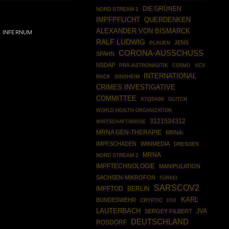
DIE GRÜNEN
NORD STREAM 1
IMPFPFLICHT
QUERDENKEN
ALEXANDER VON BISMARCK
INFERNUM
RALF LUDWIG
JENS
PLAUEN
CORONA-AUSSCHUSS
SPAHN
NSDAP
PRÄ-ASTRONAUTIK
COSMO
VCV
INTERNATIONAL
RACK
SINSHEIM
CRIMES INVESTIGATIVE
COMMITTEE
X7Q5A96
GLITCH
WORLD HEALTH ORGANIZATION
3121534312
WIRTSCHAFTSKRISE
MRNA GEN-THERAPIE
MRNA-
IMPFSCHADEN
WIKIMEDIA
DRESDEN
MRNA
NORD STREAM 2
IMPFTECHNOLOGIE
MANIPULATION
SACHSEN-MIKROFON
TÜRKEI
SARSCOV2
IMPFTOD
BERLIN
KARL
BUNDESWEHR
CRYPTIC
DIVI
LAUTERBACH
JVA
SERGEY FILBERT
DEUTSCHLAND
ROSDORF