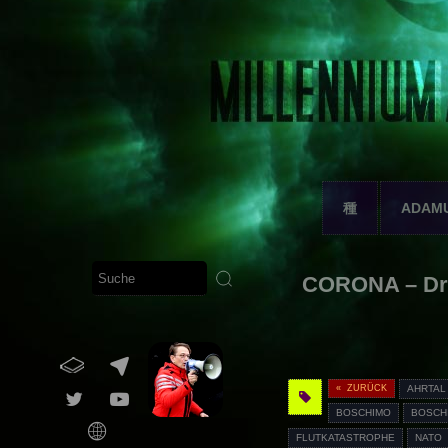
種
ADAM
CORONA – Dr.
« ZURÜCK
AHRTAL
BOSCHIMO
BOSCH
FLUTKATASTROPHE
NATO