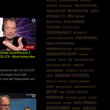
SCHOLZ
GENTHERAPIE
JEFFREY
DEUTSCHLAND
EPSTEIN
ELON MUSK
REALPOLITIK
ANTI-
GESCHICHTE
RKI
SPIEGEL-TV
BITWIG
FASCHISMUS
ANLEITUNG
SACHSEN
EPSTEIN FILES
CORONAVIRUS
IM DIALOG
PARANORMAL
COVID19-IMPFSTOFFE
MRNA-GENTHERAPIE
36:48
NEBENWIRKUNGEN
POLTERGEIST
 Bodo Schiffmann |
MASKENPFLICHT
RUSSIA
-12-23 – Boschimo des
FBI
BAYERN
VIREN
DAGMAR SCHÖN
MARTIN
MRNA GENE THERAPY
orabend des 24.12.2022
BRAUKMANN
SYMBOLS
GESCHICHTE
und segne Euch alle -
VIVIANE FISCHER
UFO
den und den Menschen ein
ANGELA MERKEL
PROJECT VERITAS
GEIST
BLACKROCK
SHADOW PEOPLE
種TOP
ADOLF HITLER
DDR
PANDEMIE
HITLERS FLUCHT
COVID-
ANTI-SPIEGEL
19-IMPFUNG
ANTIFA
BOSCHIMO
SAMUEL
KRIEG