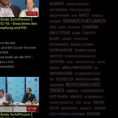
ECKERT
EDGAR SIEMUND
AUSTRALIEN
TWITTER AKTEN
53:29
NATO
ARGENTINIEN
DANIELE
NDR
 Bodo Schiffmann |
REINER FUELLMICH
GANSER
12-16 – Boschimo des
CORONA
OSM
Impfung und PEI
GEISTER
JAPAN
INFO TOUR
COUNTY
ALIEN
BLUFF
DÄMON
AHRWEILER
nur bei der
ÖSTERREICH
KLAUS SCHWAB
 und bei Covid-19 seine
DATENARCHE
ROBERT-KOCH
rfüllt
INSTITUT
VERFASSUNGSSCHUTZ
nskandal um die HPV -
ans Licht
ÄGYPTEN
BSW
TWITTER FILES
ALICE
sefreiheit
MRNA-IMPFSTOFFE
UK
WEIDEL
WIKIHAUSEN
SCHWARZER KANAL
COVID-19
MARTIN SCHWAB
PEI
BOSCHIMO DES
GRAPHEN
TAGES
AMBIENT
LANDGERICHT
MWGFD
GÖTTINGEN
KLIMAWANDEL
TIEFER
RAINER MAUSFELD
LOFI
KLIMA
STAAT
PATRICK
47:09
IMPFSTOFFE
MOSKAU
PFIZER
 Bodo Schiffmann |
LOCH OTIENO LUMUMBA