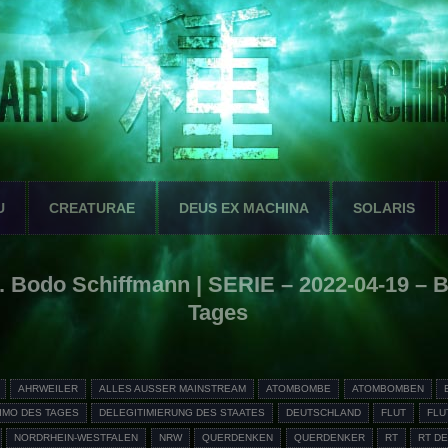
U
CREATURAE
DEUS EX MACHINA
SOLARIS
 Bodo Schiffmann | SERIE – 2022-04-19 – 
Tages
AHRWEILER
ALLES AUSSER MAINSTREAM
ATOMBOMBE
ATOMBOMBEN
IMO DES TAGES
DELEGITIMIERUNG DES STAATES
DEUTSCHLAND
FLUT
FLU
NORDRHEIN-WESTFALEN
NRW
QUERDENKEN
QUERDENKER
RT
RT D