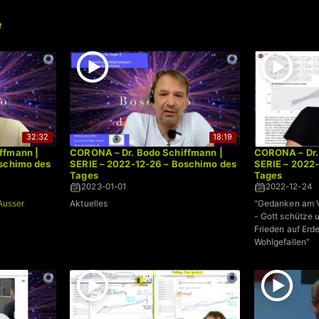
e
32:32
18:19
ffmann |
CORONA – Dr. Bodo Schiffmann |
CORONA – Dr.
oschimo des
SERIE – 2022-12-26 – Boschimo des
SERIE – 2022
Tages
Tages
2023-01-01
2022-12-24
Ausser
Aktuelles
"Gedanken am V
- Gott schütze 
Frieden auf Er
Wohlgefallen"