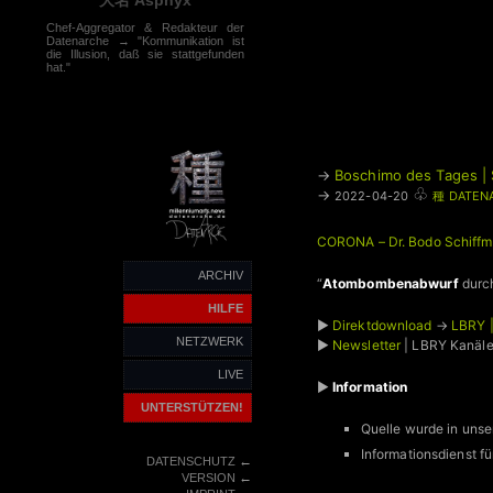
大名 Asphyx
Chef-Aggregator & Redakteur der
Datenarche → "Kommunikation ist
die Illusion, daß sie stattgefunden
hat."
→
Boschimo des Tages | 
♧
→
2022-04-20
種 DATEN
CORONA – Dr. Bodo Schiffm
ARCHIV
“
Atombombenabwurf
durc
HILFE
►
Direktdownload
→
LBRY 
NETZWERK
►
Newsletter
| LBRY Kanäl
LIVE
►
Information
UNTERSTÜTZEN!
Quelle wurde in unse
Informationsdienst
←
DATENSCHUTZ
←
VERSION