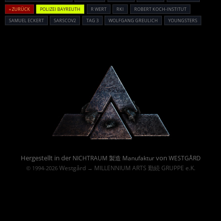
« ZURÜCK
POLIZEI BAYREUTH
R WERT
RKI
ROBERT KOCH-INSTITUT
SAMUEL ECKERT
SARSCOV2
TAG 3
WOLFGANG GREULICH
YOUNGSTERS
Powered By :
Hergestellt in der
von
NICHTRAUM 製造 Manufaktur
WESTGÅRD
Westgård
MILLENNIUM ARTS 勤続 GRUPPE e.K.
© 1994-2026
→