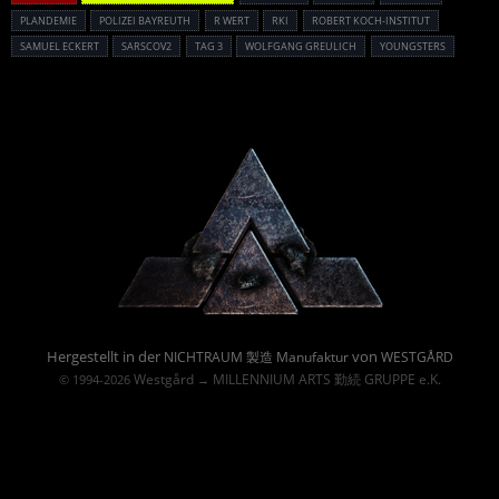
PLANDEMIE
POLIZEI BAYREUTH
R WERT
RKI
ROBERT KOCH-INSTITUT
SAMUEL ECKERT
SARSCOV2
TAG 3
WOLFGANG GREULICH
YOUNGSTERS
Powered By :
Hergestellt in der
von
NICHTRAUM 製造 Manufaktur
WESTGÅRD
Westgård
MILLENNIUM ARTS 勤続 GRUPPE e.K.
© 1994-2026
→