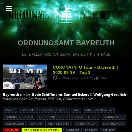
ORDNUNGSAMT BAYREUTH
LISTE ALLER "ORDNUNGSAMT BAYREUTH" EINTRÄGE
CORONA INFO Tour – Bayreuth |
2020-09-29 – Tag 3
2020-09-29 - 15:00 Uhr
3.429
Bayreuth
mit Dr.
Bodo Schiffmann
,
Samuel Eckert
&
Wolfgang Greulich
–
Vater von Bodo Schiffmann
,
PCR-Test
,
Freiheitsboten
uvm.
BAYERN
BAYREUTH
BODO SCHIFFMANN
CDC
CHRISTIAN DROSTEN
CORONA FEHLALARM
CORONA INFO TOUR
CORONA INFOTOUR
CORONA VIRUS
CORONAVIRUS
COVID19
FREIHEITSBOTEN
MASKENPFLICHT
MASKENZWANG
« ZURÜCK
ORDNUNGSAMT BAYREUTH
PANDEMIE
PCR TEST
PCR-TEST