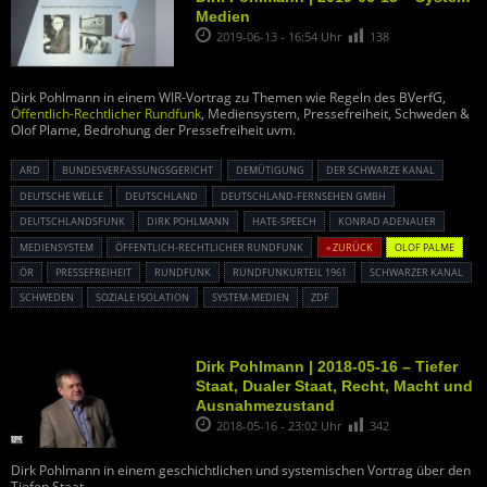
Medien
2019-06-13 - 16:54 Uhr
138
Dirk Pohlmann in einem WIR-Vortrag zu Themen wie Regeln des BVerfG,
Öffentlich-Rechtlicher Rundfunk
, Mediensystem, Pressefreiheit, Schweden &
Olof Plame, Bedrohung der Pressefreiheit uvm.
ARD
BUNDESVERFASSUNGSGERICHT
DEMÜTIGUNG
DER SCHWARZE KANAL
DEUTSCHE WELLE
DEUTSCHLAND
DEUTSCHLAND-FERNSEHEN GMBH
DEUTSCHLANDSFUNK
DIRK POHLMANN
HATE-SPEECH
KONRAD ADENAUER
MEDIENSYSTEM
ÖFFENTLICH-RECHTLICHER RUNDFUNK
« ZURÜCK
OLOF PALME
ÖR
PRESSEFREIHEIT
RUNDFUNK
RUNDFUNKURTEIL 1961
SCHWARZER KANAL
SCHWEDEN
SOZIALE ISOLATION
SYSTEM-MEDIEN
ZDF
Dirk Pohlmann | 2018-05-16 – Tiefer
Staat, Dualer Staat, Recht, Macht und
Ausnahmezustand
2018-05-16 - 23:02 Uhr
342
Dirk Pohlmann in einem geschichtlichen und systemischen Vortrag über den
Tiefen Staat.