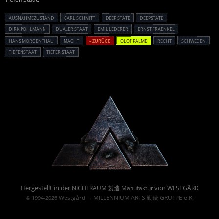
AUSNAHMEZUSTAND
CARL SCHMITT
DEEP STATE
DEEPSTATE
DIRK POHLMANN
DUALER STAAT
EMIL LEDERER
ERNST FRAENKEL
HANS MORGENTHAU
MACHT
« ZURÜCK
OLOF PALME
RECHT
SCHWEDEN
TIEFENSTAAT
TIEFER STAAT
Powered By :
Hergestellt in der
von
NICHTRAUM 製造 Manufaktur
WESTGÅRD
Westgård
MILLENNIUM ARTS 勤続 GRUPPE e.K.
© 1994-2026
→