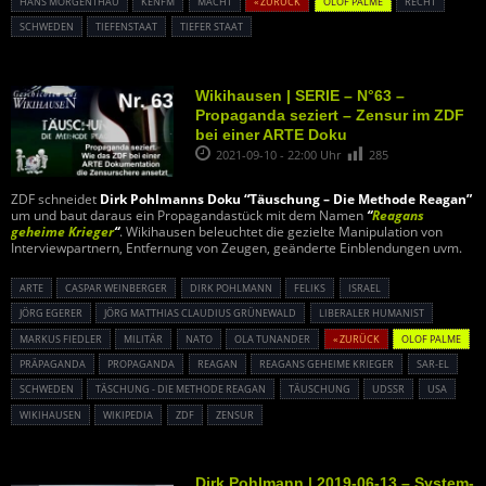
HANS MORGENTHAU
KENFM
MACHT
« ZURÜCK
OLOF PALME
RECHT
SCHWEDEN
TIEFENSTAAT
TIEFER STAAT
Wikihausen | SERIE – N°63 –
Propaganda seziert – Zensur im ZDF
bei einer ARTE Doku
2021-09-10 - 22:00 Uhr
285
ZDF schneidet
Dirk Pohlmanns Doku “Täuschung – Die Methode Reagan”
um und baut daraus ein Propagandastück mit dem Namen
“
Reagans
geheime Krieger
“
. Wikihausen beleuchtet die gezielte Manipulation von
Interviewpartnern, Entfernung von Zeugen, geänderte Einblendungen uvm.
ARTE
CASPAR WEINBERGER
DIRK POHLMANN
FELIKS
ISRAEL
JÖRG EGERER
JÖRG MATTHIAS CLAUDIUS GRÜNEWALD
LIBERALER HUMANIST
MARKUS FIEDLER
MILITÄR
NATO
OLA TUNANDER
« ZURÜCK
OLOF PALME
PRÄPAGANDA
PROPAGANDA
REAGAN
REAGANS GEHEIME KRIEGER
SAR-EL
SCHWEDEN
TÄSCHUNG - DIE METHODE REAGAN
TÄUSCHUNG
UDSSR
USA
WIKIHAUSEN
WIKIPEDIA
ZDF
ZENSUR
Dirk Pohlmann | 2019-06-13 – System-