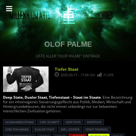
OLOF PALME
LISTE ALLER "OLOF PALME" EINTRÄGE
Tiefer Staat
2025-03-17 - 17:06 Uhr
11.078
Deep State, Dualer Staat, Tiefenstaat – Staat im Staate
. Eine Bezeichnung
für ein inhomogenes Steuerungsgeflecht aus Politik, Medien, Wirtschaft und
Hintergrundakteuren, die nicht immer unbedingt nur zur bekannten
menschlichen Zivilisation gehören.
AUSNAHMEZUSTAND
CARL SCHMITT
DEEP STATE
DEEPSTATE
DIRK POHLMANN
DUALER STAAT
EMIL LEDERER
ERNST FRAENKEL