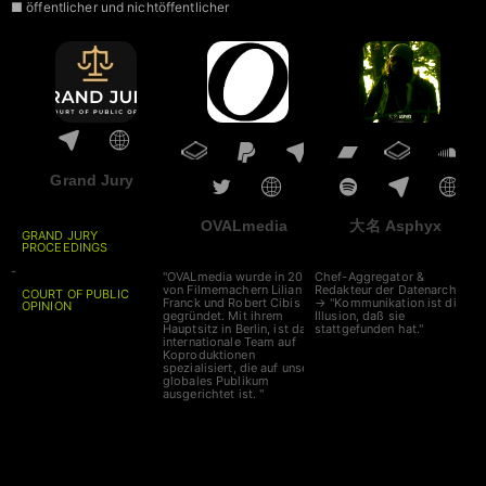
■ öffentlicher und nichtöffentlicher
Krieg zweier Fraktionen des Tiefen
Staates
■ Ukraine-Krieg, Donald Trump,
CDU, AfD uvw.
Grand Jury
OVALmedia
大名 Asphyx
GRAND JURY
PROCEEDINGS
-
"OVALmedia wurde in 2002
Chef-Aggregator &
von Filmemachern Lilian
Redakteur der Datenarche
COURT OF PUBLIC
Franck und Robert Cibis
→ "Kommunikation ist die
OPINION
gegründet. Mit ihrem
Illusion, daß sie
Hauptsitz in Berlin, ist das
stattgefunden hat."
internationale Team auf
Koproduktionen
spezialisiert, die auf unser
globales Publikum
ausgerichtet ist. "
Spenden bitte an
IBAN
DE6641660124001717
0700