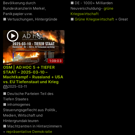
Bevölkerung durch
■ DE - 1000+ Milliarden
Bundeskanzlerin Merkel,
Neuverschuldung-
grüne
Panikpapier uvw.
Kriegswirtschaft
■ Vertuschungen, Hintergründe
■
Grüne Kriegswirtschaft
= Great
Reset im Grundgesetz
■ Deutsche Parteien betrügen den
Wähler: CDU, SPD, Grüne, Linke
■ BSW nur durch falsche
Stimmauszählung unter 5% Hürde
für den Bundestag
■ 551 Fragen zum Tiefen Staat
1:09:03
■ AD HOC - Rechner über 1,4
OSM | AD HOC 5 → TIEFER
Billionen Euro
STAAT – 2025-03-10 –
Machtkampf – Russland + USA
vs. EU Tiefenstaat und Krieg
2025-03-11
■ Deutsche Parteien Teil des
Tiefen Staates
■ inhomogenes
Steuerungsgeflecht aus Politik,
Medien, Wirtschaft und
Hintergrundakteuren
■ Machtzentren in Hinterzimmern
=
repräsentative Demokratie