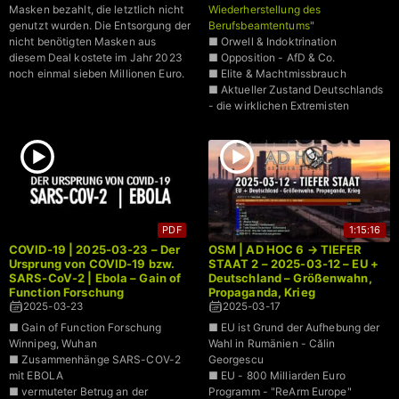
Masken bezahlt, die letztlich nicht
Wiederherstellung des
genutzt wurden. Die Entsorgung der
Berufsbeamtentums
"
nicht benötigten Masken aus
■ Orwell & Indoktrination
diesem Deal kostete im Jahr 2023
■ Opposition - AfD & Co.
noch einmal sieben Millionen Euro.
■ Elite & Machtmissbrauch
■ Aktueller Zustand Deutschlands
- die wirklichen Extremisten
PDF
1:15:16
COVID-19 | 2025-03-23 – Der
OSM | AD HOC 6 → TIEFER
Ursprung von COVID-19 bzw.
STAAT 2 – 2025-03-12 – EU +
SARS-CoV-2 | Ebola – Gain of
Deutschland – Größenwahn,
Function Forschung
Propaganda, Krieg
2025-03-23
2025-03-17
■ Gain of Function Forschung
■ EU ist Grund der Aufhebung der
Winnipeg, Wuhan
Wahl in Rumänien - Călin
■ Zusammenhänge SARS-COV-2
Georgescu
mit EBOLA
■ EU - 800 Milliarden Euro
■ vermuteter Betrug an der
Programm - "ReArm Europe"