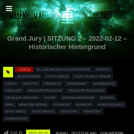
Grand Jury | SITZUNG 2 – 2022-02-12 –
Historischer Hintergrund
« ZURÜCK
BILL UND MELINDA GATES FOUNDATION
BIONTECH
BIONTECHPFIZER
CITY OF LONDON
COURT OF PUBLIC OPINION
COVID19
DEEP STATE
FINANZELITE
GEHEIMDIENST
GEHEIMDIENSTE
GRAND JURY
GRAND JURY PROCEEDING
GRAND JURY PROCEEDINGS
GRAND JURY-VERFAHREN
HISTORY
JOHNSON AND JOHNSON
MODERNA
MRNA
MRNA GEN-THERAPIE
OLIGARCHIE
OLIGARCHY
REINER FUELLMICH
SECRET SERVICE
SECRET SERVICES
TIEFENSTAAT
TIEFER STAAT
VIVIANE FISCHER
638
2022-02-12
ADAMU
DEUTSCHLAND
DOKUMENTAR