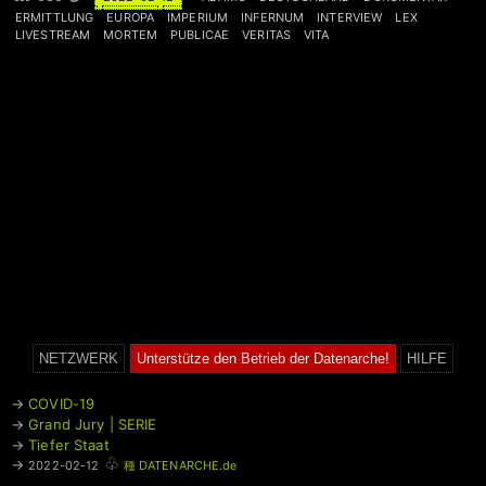
ERMITTLUNG
EUROPA
IMPERIUM
INFERNUM
INTERVIEW
LEX
LIVESTREAM
MORTEM
PUBLICAE
VERITAS
VITA
NETZWERK
Unterstütze den Betrieb der Datenarche!
HILFE
→
COVID-19
→
Grand Jury | SERIE
→
Tiefer Staat
♧
→
2022-02-12
種 DATENARCHE.de