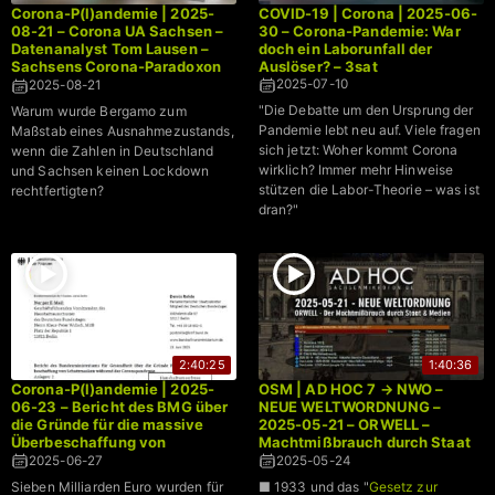
Corona-P(l)andemie | 2025-
COVID-19 | Corona | 2025-06-
08-21 – Corona UA Sachsen –
30 – Corona-Pandemie: War
Datenanalyst Tom Lausen –
doch ein Laborunfall der
Sachsens Corona-Paradoxon
Auslöser? – 3sat
→ Weniger geimpft, weniger
2025-07-10
2025-08-21
gestorben
"Die Debatte um den Ursprung der
Warum wurde Bergamo zum
Pandemie lebt neu auf. Viele fragen
Maßstab eines Ausnahmezustands,
sich jetzt: Woher kommt Corona
wenn die Zahlen in Deutschland
wirklich? Immer mehr Hinweise
und Sachsen keinen Lockdown
stützen die Labor-Theorie – was ist
rechtfertigten?
dran?"
2:40:25
1:40:36
Corona-P(l)andemie | 2025-
OSM | AD HOC 7 → NWO –
06-23 – Bericht des BMG über
NEUE WELTWORDNUNG –
die Gründe für die massive
2025-05-21 – ORWELL –
Überbeschaffung von
Machtmißbrauch durch Staat
Schutzmasken während der
& Medien
2025-06-27
2025-05-24
Coronapandemie
Sieben Milliarden Euro wurden für
■ 1933 und das "
Gesetz zur