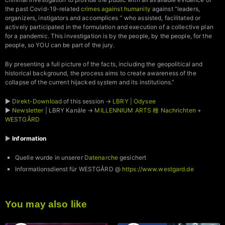
the past Covid-19-related
crimes against humanity
against “leaders,
organizers, instigators and accomplices ” who assisted, facilitated or
actively participated in the formulation and execution of a collective plan
for a pandemic. This investigation is by the people, by the people, for the
people, so YOU can be part of the jury.
By presenting a full picture of the facts, including the geopolitical and
historical background, the process aims to create awareness of the
collapse of the current hijacked system and its institutions.”
►
Direkt-Download
of this session →
LBRY | Odysee
►
Newsletter
| LBRY Kanäle →
MILLENNIUM ARTS 種 Nachrichten
+
WESTGÅRD
►
Information
Quelle wurde in unserer
Datenarche
gesichert
Informationsdienst für WESTGÅRD @
https://www.westgard.de
You may also like