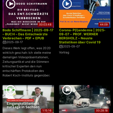
00:03:48
44:09
Bodo Schiffmann | 2025-09-17
Corona-P(l)andemie | 2025-
– BUCH – Das Entschwärzte
09-07 – PROF. WERNER
Verbrechen – PDF + EPUB
BERGHOLZ – Neuste
Statistiken über Covid 19
2025-09-17
Impffolgen – Schaden/Nutzen
2025-09-07
Dieses Werk legt offen, was 2020
Verhältnis
Vortrag
wirklich geschah: Ich stelle meine
damaligen Videopräsentationen,
Zeitungsartikel und die Stimmen
kritischer Experten den nun
entschärften Protokollen des
Robert Koch-Instituts gegenüber.
1:15:16
00:28:18