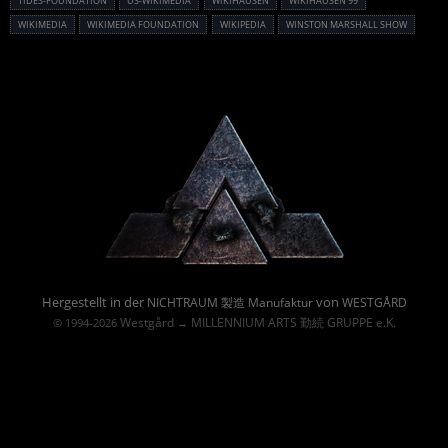
TIDES-FOUNDATION
US-WIKIMEDIA
WIKIHAUSEN
WIKIHAUSEN 99
WIKIMEDIA
WIKIMEDIA FOUNDATION
WIKIPEDIA
WINSTON MARSHALL SHOW
Powered By :
Hergestellt in der
von
NICHTRAUM 製造 Manufaktur
WESTGÅRD
Westgård
MILLENNIUM ARTS 勤続 GRUPPE e.K.
© 1994-2026
→