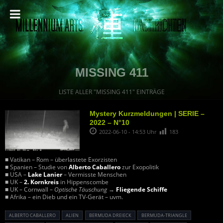
MISSING 411
LISTE ALLER "MISSING 411" EINTRÄGE
Mystery Kurzmeldungen | SERIE –
2022 – N°10
2022-06-10 - 14:53 Uhr
183
■ Vatikan – Rom – überlastete Exorzisten
■ Spanien – Studie von
Alberto Caballero
zur Exopolitik
■ USA –
Lake Lanier
– Vermisste Menschen
■ UK –
2. Kornkreis
in Hippenscombe
■ UK – Cornwall –
Optische Täuschung
→
Fliegende Schiffe
■ Afrika – ein Dieb und ein TV-Gerät – uvm.
ALBERTO CABALLERO
ALIEN
BERMUDA DREIECK
BERMUDA-TRIANGLE