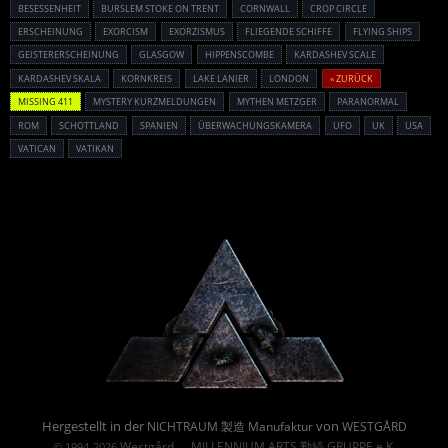
BESESSENHEIT
BURSLEM STOKE ON TRENT
CORNWALL
CROP CIRCLE
ERSCHEINUNG
EXORCISM
EXORZISMUS
FLIEGENDE SCHIFFE
FLYING SHIPS
GEISTERERSCHEINUNG
GLASGOW
HIPPENSCOMBE
KARDASHEV SCALE
KARDASHEV SKALA
KORNKREIS
LAKE LANIER
LONDON
« ZURÜCK
MISSING 411
MYSTERY KURZMELDUNGEN
MYTHEN METZGER
PARANORMAL
ROM
SCHOTTLAND
SPANIEN
ÜBERWACHUNGSKAMERA
UFO
UK
USA
VATICAN
VATIKAN
Powered By :
Hergestellt in der
von
NICHTRAUM 製造 Manufaktur
WESTGÅRD
Westgård
MILLENNIUM ARTS 勤続 GRUPPE e.K.
© 1994-2026
→