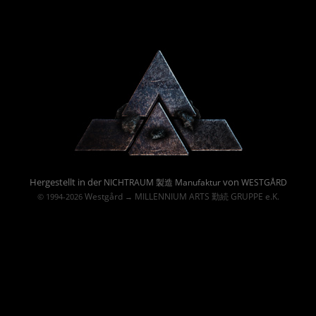
Powered By :
Hergestellt in der
von
NICHTRAUM 製造 Manufaktur
WESTGÅRD
Westgård
MILLENNIUM ARTS 勤続 GRUPPE e.K.
© 1994-2026
→