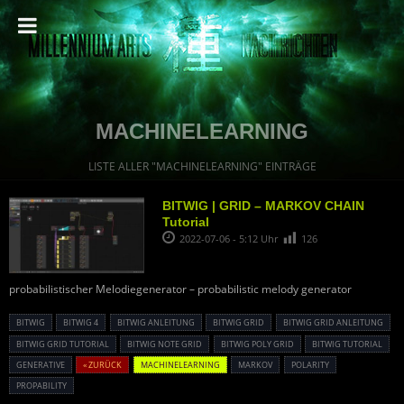
MACHINELEARNING
LISTE ALLER "MACHINELEARNING" EINTRÄGE
BITWIG | GRID – MARKOV CHAIN
Tutorial
2022-07-06 - 5:12 Uhr
126
probabilistischer Melodiegenerator – probabilistic melody generator
BITWIG
BITWIG 4
BITWIG ANLEITUNG
BITWIG GRID
BITWIG GRID ANLEITUNG
BITWIG GRID TUTORIAL
BITWIG NOTE GRID
BITWIG POLY GRID
BITWIG TUTORIAL
GENERATIVE
« ZURÜCK
MACHINELEARNING
MARKOV
POLARITY
PROPABILITY