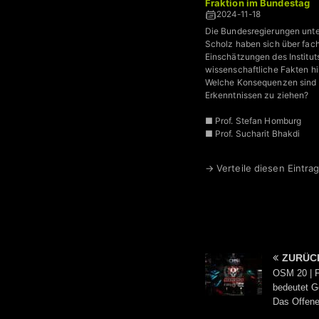
Fraktion im Bundestag
2024-11-18
Die Bundesregierungen unte
Scholz haben sich über fach
Einschätzungen des Institut
wissenschaftliche Fakten h
Welche Konsequenzen sind 
Erkenntnissen zu ziehen?
■ Prof. Stefan Homburg
■ Prof. Sucharit Bhakdi
■ RA Beate Bahner
■ RA Ralf Ludwig
→ Verteile diesen Eintrag
uvw.
ZURÜC
OSM 20 | F
bedeutet G
Das Offene