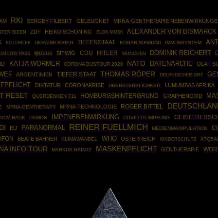
RKI
AM
SERGEY FILBERT
GELEUGNET
MRNA-GENTHERAPIE NEBENWIRKUNGE
ALEXANDER VON BISMARCK
ZDF
HEIKO SCHÖNING
TER BIDEN
ELON MUSK
ANT
G
TIEFENSTAAT
UKRAINE-KRIEG
EDGAR SIEMUND
IMMUNSYSTEM
FLUTHILFE
DOMINIK REICHERT
CDU
HITLER
BITWIG
種DEUS
MÜNCHEN
JATLOW PASS
NATO
DATENARCHE
KATJA WÖRMER
ND
OLAF S
CORONA BUSTOUR 2020
THOMAS RÖPER
GE
WEF
TIEFER STAAT
ARGENTINIEN
DELPHISCHER ORT
PFPFLICHT
DIKTATUR
CORONAKRISE
LUMUMBAS AFRIKA
ÜBERSTERBLICHKEIT
T RESET
MA
HOMBURGSHINTERGRUND
GRAPHENOXID
QUERDENKEN 711
DEUTSCHLAN
ROGER BITTEL
MRNA-TECHNOLOGIE
E
MRNA-GENTHERAPY
IMPFNEBENWIRKUNG
GEISTERERSC
VCV RACK
DÄMON
COVID-19-IMPFUNG
REINER FUELLMICH
DI
PARANORMAL
C
EU
MEDIENMANIPULATION
WHO
OFON
BEATE BAHNER
ÖSTERREICH
KLIMAWANDEL
X7Q5A
KINDERSCHUTZ
NA INFO TOUR
MASKENPFLICHT
WOR
GENTHERAPIE
MARKUS HAINTZ