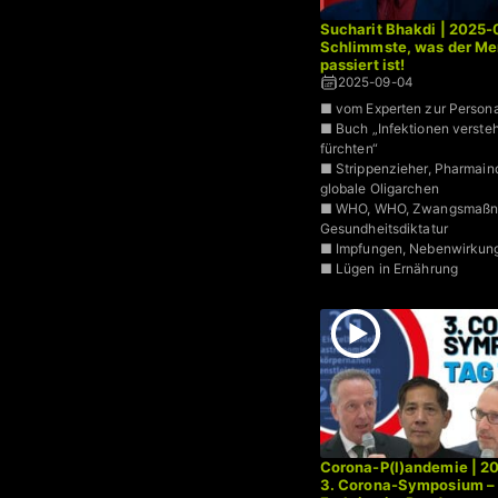
Sucharit Bhakdi | 2025-
Schlimmste, was der Me
passiert ist!
2025-09-04
■ vom Experten zur Persona
■ Buch „Infektionen versteh
fürchten“
■ Strippenzieher, Pharmaind
globale Oligarchen
■ WHO, WHO, Zwangsmaßn
Gesundheitsdiktatur
■ Impfungen, Nebenwirkun
■ Lügen in Ernährung
Corona-P(l)andemie | 2
3. Corona-Symposium – 