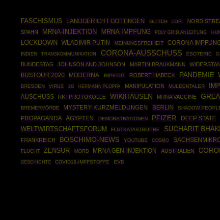
FASCHISMUS
LANDGERICHT GÖTTINGEN
NORD STRE
GLITCH
LOFI
MRNA-INJEKTION
MRNA IMPFUNG
SPAHN
POLY GRID ANLEITUNG
HUN
LOCKDOWN
WLADIMIR PUTIN
CORONA IMPFUN
MEINUNGSFREIHEIT
CORONA-AUSSCHUSS
INDIEN
ESOTERIC
TRANSKOMMUNIKATION
D
BUNDESTAG
JOHNSON AND JOHNSON
MARTIN BRAUKMANN
WIDERSTA
PANDEMIE
BUSTOUR 2020
MODERNA
ROBERT HABECK
IMPFTOT
IM
MANIPULATION
DRESDEN
VIRUS
HERMANN PLOPPA
MULDENTALER
2G
WIKIHAUSEN
GREA
AUSCHUSS
RKI-PROTOKOLLE
MRNA VACCINE
BERLIN
MYSTERY KURZMELDUNGEN
BREMERVÖRDE
SHADOW PEOPL
PFIZER
PROPAGANDA
ÄGYPTEN
DEEP STATE
DEMONSTRATIONEN
SUCHARIT BHAK
WELTWIRTSCHAFTSFORUM
FLUTKATASTROPHE
BOSCHIMO-NEWS
SACHSENMIKR
FRANKREICH
YOUTUBE
COSMO
CORO
ZENSUR
MRNA GEN-INJEKTION
AUSTRALIEN
FLUCHT
MORD
GESCHICHTE
COVID19-IMPFSTOFFE
EVD