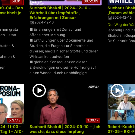
58:01
00:52:09
09-04 – Das
Sucharit Bhakdi | 2024-12-16 –
Sucharit Bhak
nschheit je
Wahrheit über Impfstoffe,
„Darum wähle 
Erfahrungen mit Zensur
2024-12-15
2024-12-16
Der Weg der Wa
 non grata
■ Erfahrungen mit Zensur und
lebendig und ins
en - statt
öffentlicher Meinung
Bhakdi im Gesp
■ Enthüllungen über Dokumente und
Dr. Sucharit Bha
ustrie &
Studien, die Fragen zur Sicherheit
diverser, medizinischer Stoffe und deren
ahmen &
Wirksamkeit aufwerfen
■ globalen Konsequenzen dieser
gen
Entwicklungen und seine Hoffnung auf
einen Wandel durch unabhängige
Untersuchungen
5:37:13
1:30:17
024-11-03 –
Sucharit Bhakdi | 2024-09-10 – „Ich
Robert-Koch In
Tag 1 – AfD-
wusste, dass diese Impfung
07-05 – RKI-F