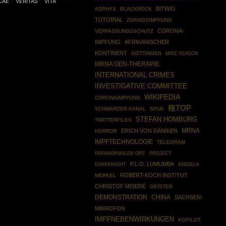
CAE
VERITAS
VITA
BITWIG
ASPHYX
BLACKROCK
TUTORIAL
ZWANGSIMPFUNG
CORONA-
VERFASSUNGSSCHUTZ
IMPFUNG
AFRIKANISCHER
KONTINENT
GÖTTINGEN
MIKE YEADON
MRNA GEN-THERAPIE
INTERNATIONAL CRIMES
INVESTIGATIVE COMMITTEE
WIKIPEDIA
CORONAIMPFUNG
種TOP
SCHWARZER KANAL
SPUK
STEFAN HOMBURG
TWITTERFILES
MRNA
ERICH VON DÄNIKEN
HORROR
IMPFTECHNOLOGIE
TELEGRAM
PROJECT
PARANORMALER ORT
P.L.O. LUMUMBA
DARKKNIGHT
ANGELA
ROBERT-KOCH INSTITUT
MERKEL
CHRISTOF MISERÉ
GEISTER
DEMONSTRATION
CHINA
SACHSEN-
MIKROFON
IMPFNEBENWIRKUNGEN
KOPILOT