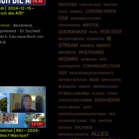
06:48
DROSTEN
TWITTER-
DYATLOW PASS
di | 2024-12-15 –
CORONA VIRUS
FILES
ORWELL
ich die AfD“
USA
JOHANNES CLASEN
hrheit
- Berührend,
IMPFTOD
UKRAINEKRIEG
pirierend - Dr. Sucharit
PCR-TEST
QUERDENKEN
PERU
räch. Das neue Buch von
種
RKI-DOKUMENTE
BIOWAFFEN
kdi.
STREAM
MWGFD
KANADA
WOLFGANG
WIKIMEDIA
WODARG
HOMBURG
PRÄ-
CORONA INFO TOUR
ASTRONAUTIK
2020
INFEKTIONSSCHUTZGESETZ
B0108
JEFFREY EPSTEIN
IMPFSTOFFE
IM DIALOG
PATRICK LOCH
GRIPPE
OTIENO LUMUMBA
PLAUEN
TÜRKEI
HIGH NOON
JUSTUS HOFFMANN
ALICE WEIDEL
NATO
UNTERSUCHUNGSAUSSCHUSS
DER
CIA
SCHWARZE KANAL
TWITTER-
1:21:01
SACHSEN
DATEIEN
stitut | RKI – 2024-
ALLES
IMPFGESCHÄDIGTE
iles? Was tun?