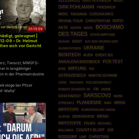
3121534312
DRITTES REICH
MUSIC
DIRK POHLMANN
FRIEDRICH
MERZ
TANSANIA
CORONA INFO
NATO-
REVIVAL TOUR
CHRISTENTUM
BOSCHIMO
AKTE
ANTIFA
MARS
01:15:59
DES TAGES
COVID-IMPFUNG
hädigt, geleugnet |
12-09 – Dr. Helmut
GEIST
WUHAN
AUF DEN SPUREN DER
llten sich vor Gericht
UKRAINE
ALLMÄCHTIGEN
BIONTECH
ALIEN
EVENT 201
PCR TEST
ANNALENA BAERBOCK
erz, Tierarzt, MWGFD-
her in langjähriger
IMPFUNG
BSW
PEI
on in der Pharmaindustrie
ASTRAZENECA
MARTIN SCHWAB
LEAK
POLIZEIGEWALT
TANZANIA
ikologe bei Pfizer
FBI
ROBERT KENNEDY JR.
SERIE
pf-Mafia“
SARSCOV2
GESCHÄDIGT
NORD
PLANDEMIE
MRNA
STREAM 1
NWO
IMFPSTOFF
EUROPÄISCHE UNION
MRNA-
DEMOKRATIE
ALIENS
IMPFSTOFFE
FELIKS
MICHAEL
COUNTY BLUFF
JVA
BALLWEG
ROSDORF
CHRISTIAN
UAP