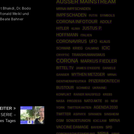
AUSSER MAINSTREAM
it Bhakdi, Dr. Bodo
MRNA-IMPFSCHADEN
 Ronald Weikl und
IMPFSCHADEN
PUTIN
SYMBOLS
 Beate Bahner
CORONA INFOTOUR
ADOLF
JUSTUS P.
HITLER
KLIMA
HOFFMANN
ITALIEN
CORONAVIRUS
UFO
KLAUS
ICIC
SCHWAB
KRIEG
CALMING
TRANSHUMANISMUS
CRYPTIC
CORONA
MARKUS FIEDLER
BITTEL TV
JAMES O'KEEFE
DANIELE
MYTHEN METZGER
GANSER
MRNA-
PFIZERBIONTECH
GENTHERAPEUTIKA
BUSTOUR
SCHWEIZ
UKRAINE-
KONFLIKT
RAINER MAUSFELD
KREBS
NATO AKTE
NASA
PROZESS
NEW
3G
AGENDA 2030
YORK
TWITTER AKTEN
EITER
TWITTER
ASPHYX
SPANIEN
SINSHEIM
 SERIE –
des Tages
OSM
SOWJETUNION
MRNA
ICIC.LAW
VACCINE DAMAGE
SPD
BAYERN
MRNA
CORONASCHUTZIMPFUNG
ARNE