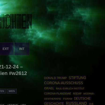
EXT
INT
21-12-24 –
Wien #w2612
STIFTUNG
DONALD TRUMP
CORONA-AUSSCHUSS
ISRAEL
PAUL-EHRLICH INSTITUT
TEN
WIEN
CORONA-PLANDEMIE
NSDAP
MODRNA-
DEUTSCHE
GENTHERAPIE
PSIRAM
RUSSLAND
GESCHICHTE
大名