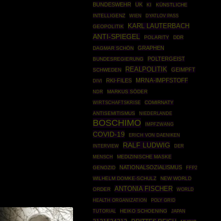
BUNDESWEHR
UK
KI
KÜNSTLICHE
INTELLIGENZ
WIEN
DYATLOV PASS
KARL LAUTERBACH
GEOPOLITIK
ANTI-SPIEGEL
POLARITY
DDR
GRAPHEN
DAGMAR SCHÖN
POLTERGEIST
BUNDESREGIERUNG
REALPOLITIK
GEIMPFT
SCHWEDEN
RKI-FILES
MRNA-IMPFSTOFF
DIVI
MARKUS SÖDER
NDR
WIRTSCHAFTSKRISE
COMIRNATY
ANTISEMITISMUS
NIEDERLANDE
BOSCHIMO
IMPFZWANG
COVID-19
ERICH VON DAENIKEN
RALF LUDWIG
INTERVIEW
DER
MEDIZINISCHE MASKE
MENSCH
NATIONALSOZIALISMUS
GENOZID
FFP2
WILHELM DOMKE-SCHULZ
NEW WORLD
ANTONIA FISCHER
ORDER
WORLD
HEALTH ORGANIZATION
POLY GRID
TUTORIAL
HEIKO SCHOENING
JAPAN