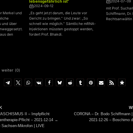
lebensgefährlich ist“
2024-07-09
2024-09-12
mit Prof. Suchar
r Merkel und
„Es geht jetzt darum, die Leute vor
Schiffmann, Dr.
liche
Gericht zu bringen.“ Und zwar: „So
Rechtsanwältin
s und über
schnell wie möglich.“ Sämtliche mRNA-
inweggesetzt.
Injektionen müssten gestoppt werden,
aus den
fordert Prof. Bhakdi.
 weiter (
0
)
K
W
ASCHISMUS II – Impfpflicht
CORONA – Dr. Bodo Schiffmann |
entherapie-Pflicht – 2021-12-14 →
2021-12-26 – Boschimo 
 Sachsen-Mikrofon | LIVE