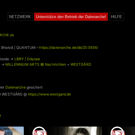
NETZWERK
Unterstütze den Betrieb der Datenarche!
HILFE
RCHE.de
rit Bhakdi | QUANTUM –
https://datenarche.de/db/203936/
pisode →
LBRY | Odysee
e →
MILLENNIUM ARTS 種 Nachrichten
+
WESTGÅRD
rer
Datenarche
gesichert
 für WESTGÅRD @
https://www.westgard.de
e