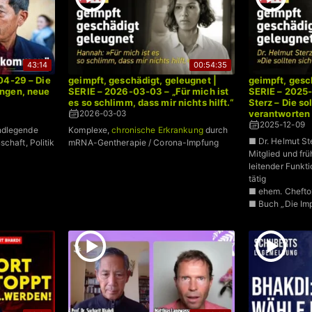
43:14
00:54:35
04-29 – Die
geimpft, geschädigt, geleugnet |
geimpft, gesc
ngen, neue
SERIE – 2026-03-03 – „Für mich ist
SERIE – 2025-
es so schlimm, dass mir nichts hilft.“
Sterz – Die so
verantworten
2026-03-03
2025-12-09
ndlegende
Komplexe,
chronische Erkrankung
durch
■ Dr. Helmut St
chaft, Politik
mRNA-Gentherapie / Corona-Impfung
Mitglied und frü
leitender Funkti
tätig
■ ehem. Cheftox
■ Buch „Die Im