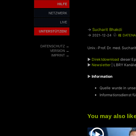
HILFE
NETZWERK
LIVE
→
Sucharit Bhakdi
UNTERSTÜTZEN!
♧
→
2021-12-24
種 DATENA
←
DATENSCHUTZ
Univ.-Prof. Dr. med. Sucha
←
VERSION
←
IMPRINT
►
Direktdownload
dieser E
►
Newsletter
| LBRY Kanäl
►
Information
Quelle wurde in unse
Informationsdienst
You may also lik