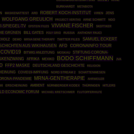
BURKHARDT
METABIOTA
ROBERT KOCH-INSTITUT
N
JENS
MASKENATTEST
ARD
VIREN
WOLFGANG GREULICH
ARNE SCHMITT
NGO
PROJECT VERITAS
VIVIANE FISCHER
I-SPIEGEL-TV
EPSTEIN FILES
SKEPTIKER
DIE GRÜNEN
BILL GATES
POLY GRID
RUSSIA
ANTHONY FAUCI
SAMUEL ECKERT
CHOLZ
DEMO
MRNA GENE THERAPY
TWITTER FILES
SCHICHTEN AUS WIKIHAUSEN
AFD
CORONAINFO TOUR
COVID19
STIFTUNG CORONA-
BITWIG ANLEITUNG
MOSKAU
BODO SCHIFFMANN
SKENZWANG
AFRIKA
MEXIKO
JVA
D
FFP2 MASKE
DEUTSCHLAND GESCHICHTE
RELIGION
HEINUNG
COVID19-IMPFUNG
NORD STREAM 2
SCHATTENWESEN
MRNA-GENTHERAPIE
ORONA-PANDEMIE
AHRWEILER
AMBIENT
96
ERSCHEINUNG
NÜRNBERGER KODEX
THÜRINGEN
HITLERS
LD ECONOMIC FORUM
MICHAEL KRETSCHMER
FLUTOPFERHILFE