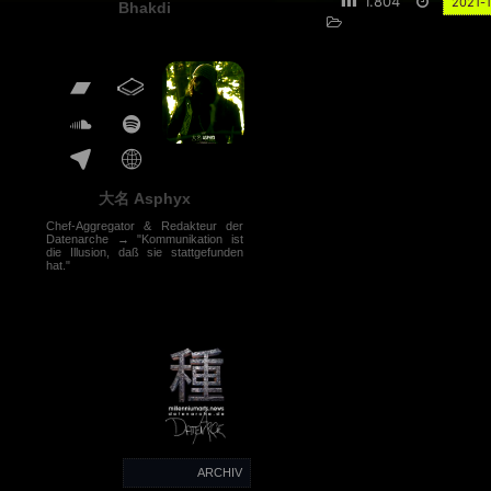
1.804
2021-
Bhakdi
大名 Asphyx
Chef-Aggregator & Redakteur der
Datenarche → "Kommunikation ist
die Illusion, daß sie stattgefunden
hat."
ARCHIV