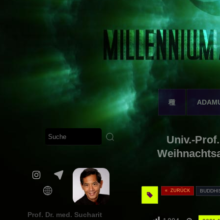
種
ADAM
Univ.-Prof
Weihnachtsa
« ZURÜCK
BUDDHI
Prof. Dr. med. Sucharit