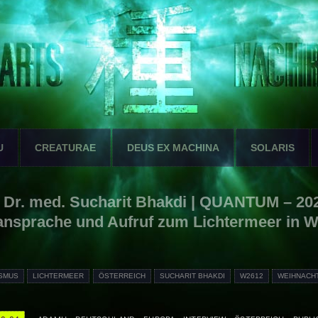
U
CREATURAE
DEUS EX MACHINA
SOLARIS
. Dr. med. Sucharit Bhakdi | QUANTUM – 20
nsprache und Aufruf zum Lichtermeer in 
SMUS
LICHTERMEER
ÖSTERREICH
SUCHARIT BHAKDI
W2612
WEIHNACH