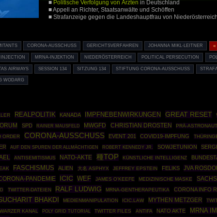
■
Politische Verfolgung von Ärzten
in Deutschland
■ Appell an Richter, Staatsanwälte und Schöffen
■ Strafanzeige gegen die Landeshauptfrau von Niederösterreich
ITANTS
CORONA-AUSSCHUSS
GERICHTSVERFAHREN
JOHANNA MIKL-LEITNER
«
INJECTION
MRNA-INJEKTION
NIEDERÖSTERREICH
POLITICAL PERSECUTION
PO
AS AIRWAYS
SESSION 134
SITZUNG 134
STIFTUNG CORONA-AUSSCHUSS
STRAF
G WODARG
GREAT RESET
REALPOLITIK
IMPFNEBENWIRKUNGEN
KANADA
ALER
FORUM
MWGFD
CHRISTIAN DROSTEN
SPD
RAINER MAUSFELD
PRÄ-ASTRONAUT
CORONA-AUSSCHUSS
EVENT 201
COVID19-IMPFUNG
D ORDER
THÜRING
ER
SOWJETUNION
SERG
ROBERT KENNEDY JR.
AUF DEN SPUREN DER ALLMÄCHTIGEN
種TOP
AEL
NATO-AKTE
BUNDEST
ANTISEMITISMUS
KÜNSTLICHE INTELLIGENZ
FASCHISMUS
JVA ROSDO
ALIEN
FELIKS
EAK
大名 ASPHYX
JEFFREY EPSTEIN
ICIC
CORONA-PANDEMIE
WEF
SACHS
JAMES O'KEEFE
MEDIZINISCHE MASKE
RALF LUDWIG
CORONA INFO R
ID
TWITTER-DATEIEN
MRNA-GENTHERAPEUTIKA
SUCHARIT BHAKDI
MYTHEN METZGER
MEDIENMANIPULATION
ICIC.LAW
TWI
MRNA I
NATO AKTE
WARZER KANAL
POLY GRID TUTORIAL
TWITTER FILES
ANTIFA