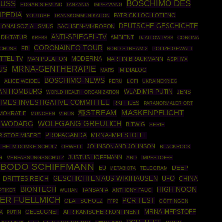
BOSCHIMO DES
USS
EDGAR SIEMUND
IMPFZWANG
TANZANIA
IPEDIA
PATRICK LOCH OTIENO
YOUTUBE
TRANSKOMMUNIKATION
DEUTSCHE GESCHICHTE
TIONALSOZIALISMUS
SACHSEN-MIKROFON
ANTI-SPIEGEL-TV
DIKTATUR
AMBIENT
CORONA
KREBS
DJATLOW PASS
CORONAINFO TOUR
FBI
SCHUSS
NORD STREAM 2
POLIZEIGEWALT
ITTEL TV
MODERNA
MANIPULATION
MARTIN BRAUKMANN
ASPHYX
MRNA-GENTHERAPIE
US
IM DIALOG
MARS
BOSCHIMO-NEWS
K
ALICE WEIDEL
PERU
LOFI
UKRAINEKRIEG
AN HOMBURG
WLADIMIR PUTIN
JENS
WORLD HEALTH ORGANIZATION
RIMES INVESTIGATIVE COMMITTEE
RKI-FILES
PARANORMALER ORT
種STREAM
MASKENPFLICHT
MOKRATIE
MÜNCHEN
VIRUS
 WODARG
WOLFGANG GREULICH
BITWIG
SERIE
PROPAGANDA
MRNA-IMPFSTOFFE
RISTOF MISERÉ
JOHNSON AND JOHNSON
LHELM DOMKE-SCHULZ
ORWELL
BLACKROCK
JUSTUS HOFFMANN
G
VERFASSUNGSSCHUTZ
ARD
IMPFSTOFFE
BODO SCHIFFMANN
DEEP
EU
TELEGRAM
METABIOTA
GESCHICHTEN AUS WIKIHAUSEN
UFO
DRITTES REICH
CHINA
BIONTECH
HIGH NOON
TANSANIA
PTIKER
ANTHONY FAUCI
WUHAN
NER FUELLMICH
PCR TEST
OLAF SCHOLZ
FFP2
GÖTTINGEN
MRNA IMFPSTOFF
GELEUGNET
AFRIKANISCHER KONTINENT
A
PUTIN