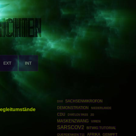
EXT
INT
SACHSENMIKROFON
DIVI
DEMONSTRATION
Begleitumstände
NIEDERLANDE
CDU
DYATLOV PASS
2G
MASKENZWANG
VIREN
SARSCOV2
BITWIG TUTORIAL
AFRIKA
GEIMPFT
QUERDENKEN 711