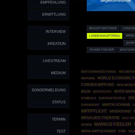
EMPFEHLUNG
ERMITTLUNG
BEGLEITUMSTÄNDE
CONCOM
INTERVIEW
LANDESHAUPTFRAU
MRNA 
QUANT
KREATION
VIVIANE FISCHER
WOLFGAN
LIVESTREAM
DER SCHWARZE KANAL
MULDENT
MEDIUM
WORLD ECONOMIC 
IMPFUNG
CORONA IMPFUNG
NEW WORL
SONDERMELDUNG
B0108
BEATE BAHN
GESCHICHTE
ISR
SYMBOLS
SHADOW PEOPLE
STATUS
MARTIN SCHWAB
DARKKNIGHT
L
IMPFPFLICHT
WIDERSTAND
MRNA GEN-THERAPIE
POLY GR
TERMIN
MARKUS FIEDLER
SCHÖN
TEST
MRNA-IMPFSCHADEN
OSM
SCH