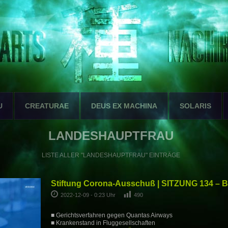
U
CREATURAE
DEUS EX MACHINA
SOLARIS
LANDESHAUPTFRAU
LISTE ALLER "LANDESHAUPTFRAU" EINTRÄGE
Stiftung Corona-Ausschuß | SITZUNG 134 – 
2022-12-09 - 0:23 Uhr
490
■ Gerichtsverfahren gegen Quantas Airways
■ Krankenstand in Fluggesellschaften