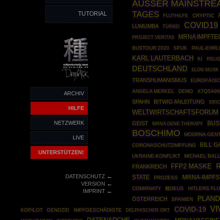
AUSSER MAINSTRE
TAGES
TUTORIAL
CRYPTIC
FLUTHILFE
COVID19
LUMUMBA
TÜRKEI
MRNA IMPFTE
PROJECT VERITAS
BUSTOUR 2020
SPUK
PAUL-EHRLI
KARL LAUTERBACH
KI
RELI
DEUTSCHLAND
ELON MUSK
TRANSHUMANISMUS
EUROPÄISC
ANGELA MERKEL
DEMO
X7Q5A96
ARCHIV
SPAHN
BITWIG ANLEITUNG
ERI
HILFE
WELTWIRTSCHAFTSFORUM
NETZWERK
BUS
GEIST
MRNA GENE THERAPY
BOSCHIMO
MODRNA-GEN
LIVE
BILL G
CORONASCHUTZIMPFUNG
UNTERSTÜTZEN!
UKRAINE-KONFLIKT
MICHAEL BAL
FFP2 MASKE
FRANKREICH
←
DATENSCHUTZ
STATE
MRNA-IMPFS
PROZESS
←
VERSION
COMIRNATY
種DEUS
HITLERS FL
←
IMPRINT
PLAND
ÖSTERREICH
SPANIEN
VI
COVID-19
KOPILOT
GENOZID
IMPFGESCHÄDIGTE
DELPHISCHER ORT