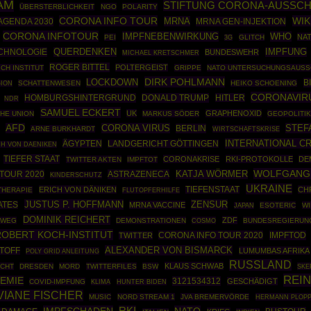
AM
STIFTUNG CORONA-AUSSCH
ÜBERSTERBLICHKEIT
NGO
POLARITY
CORONA INFO TOUR
WIK
MRNA
AGENDA 2030
MRNA GEN-INJEKTION
CORONA INFOTOUR
IMPFNEBENWIRKUNG
WHO
NA
PEI
GLITCH
3G
CHNOLOGIE
QUERDENKEN
IMPFUNG
BUNDESWEHR
MICHAEL KRETSCHMER
ROGER BITTEL
POLTERGEIST
CH INSTITUT
GRIPPE
NATO UNTERSUCHUNGSAUS
DIRK POHLMANN
LOCKDOWN
B
SCHATTENWESEN
HEIKO SCHOENING
GION
CORONAVIR
HOMBURGSHINTERGRUND
DONALD TRUMP
HITLER
NDR
SAMUEL ECKERT
UK
GRAPHENOXID
HE UNION
MARKUS SÖDER
GEOPOLITI
AFD
CORONA VIRUS
STEF
BERLIN
ARNE BURKHARDT
WIRTSCHAFTSKRISE
INTERNATIONAL C
ÄGYPTEN
LANDGERICHT GÖTTINGEN
CH VON DAENIKEN
TIEFER STAAT
CORONAKRISE
RKI-PROTOKOLLE
DE
TWITTER AKTEN
IMPFTOT
WOLFGANG
TOUR 2020
ASTRAZENECA
KATJA WÖRMER
KINDERSCHUTZ
UKRAINE
ERICH VON DÄNIKEN
TIEFENSTAAT
CH
THERAPIE
FLUTOPFERHILFE
JUSTUS P. HOFFMANN
ZENSUR
ATES
MRNA VACCINE
ESOTERIC
WI
JAPAN
DOMINIK REICHERT
ZDF
LWEG
DEMONSTRATIONEN
COSMO
BUNDESREGIERUN
ROBERT KOCH-INSTITUT
CORONA INFO TOUR 2020
IMPFTOD
TWITTER
ALEXANDER VON BISMARCK
TOFF
LUMUMBAS AFRIKA
POLY GRID ANLEITUNG
RUSSLAND
KLAUS SCHWAB
UCHT
DRESDEN
MORD
TWITTERFILES
BSW
SKE
REI
EMIE
3121534312
GESCHÄDIGT
COVID-IMPFUNG
KLIMA
HUNTER BIDEN
VIANE FISCHER
MUSIC
NORD STREAM 1
JVA BREMERVÖRDE
HERMANN PLOPP