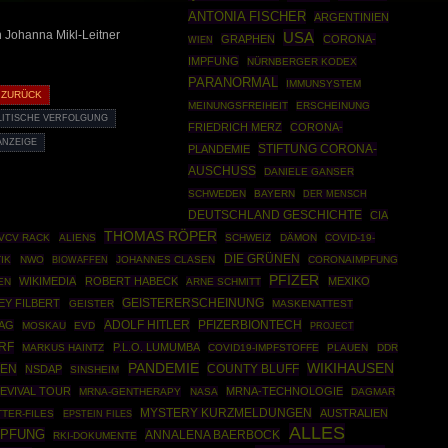
ANTONIA FISCHER
ARGENTINIEN
 Johanna Mikl-Leitner
USA
GRAPHEN
CORONA-
WIEN
IMPFUNG
NÜRNBERGER KODEX
PARANORMAL
IMMUNSYSTEM
 ZURÜCK
MEINUNGSFREIHEIT
ERSCHEINUNG
LITISCHE VERFOLGUNG
FRIEDRICH MERZ
CORONA-
ANZEIGE
STIFTUNG CORONA-
PLANDEMIE
AUSCHUSS
DANIELE GANSER
SCHWEDEN
BAYERN
DER MENSCH
DEUTSCHLAND GESCHICHTE
CIA
THOMAS RÖPER
VCV RACK
ALIENS
SCHWEIZ
DÄMON
COVID-19-
DIE GRÜNEN
IK
NWO
BIOWAFFEN
JOHANNES CLASEN
CORONAIMPFUNG
PFIZER
WIKIMEDIA
ROBERT HABECK
MEXIKO
EN
ARNE SCHMITT
EY FILBERT
GEISTERERSCHEINUNG
GEISTER
MASKENATTEST
ADOLF HITLER
PFIZERBIONTECH
AG
MOSKAU
EVD
PROJECT
RF
P.L.O. LUMUMBA
MARKUS HAINTZ
COVID19-IMPFSTOFFE
PLAUEN
DDR
PANDEMIE
WIKIHAUSEN
EN
COUNTY BLUFF
NSDAP
SINSHEIM
EVIVAL TOUR
MRNA-TECHNOLOGIE
MRNA-GENTHERAPY
NASA
DAGMAR
MYSTERY KURZMELDUNGEN
AUSTRALIEN
TTER-FILES
EPSTEIN FILES
ALLES
MPFUNG
ANNALENA BAERBOCK
RKI-DOKUMENTE