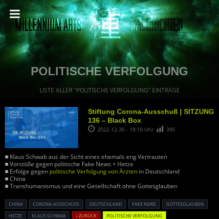
POLITISCHE VERFOLGUNG
LISTE ALLER "POLITISCHE VERFOLGUNG" EINTRÄGE
Stiftung Corona-Ausschuß | SITZUNG
136 – Black Box
2022-12-30 - 18:16 Uhr
395
■ Klaus Schwab aus der Sicht eines ehemals eng Vertrauten
■ Vorstöße gegen politische Fake News + Hetze
■ Erfolge gegen
politische Verfolgung von Ärzten
in Deutschland
■ China
■ Transhumanismus und eine Gesellschaft ohne Gottesglauben
CHINA
CORONA-AUSSCHUSS
DEUTSCHLAND
FAKE NEWS
GOTTESGLAUBEN
HETZE
KLAUS SCHWAB
« ZURÜCK
POLITISCHE VERFOLGUNG