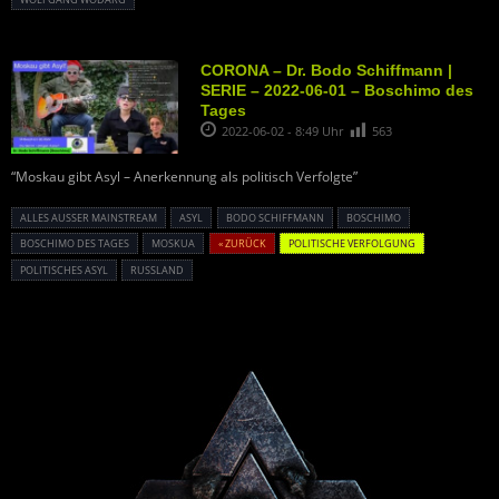
CORONA – Dr. Bodo Schiffmann |
SERIE – 2022-06-01 – Boschimo des
Tages
2022-06-02 - 8:49 Uhr
563
“Moskau gibt Asyl – Anerkennung als politisch Verfolgte”
ALLES AUSSER MAINSTREAM
ASYL
BODO SCHIFFMANN
BOSCHIMO
BOSCHIMO DES TAGES
MOSKUA
« ZURÜCK
POLITISCHE VERFOLGUNG
POLITISCHES ASYL
RUSSLAND
Powered By :