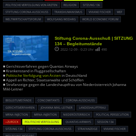
POLITISCHE VERFOLGUNG VON ÄRZTEN
RELIGION
SITZUNG 136
STIFTUNG CORONA-AUSSCHUSS
TRANSHUMANISMUS
VIVIANE FISCHER
WEF
WELTWIRTSCHAFTSFORUM
WOLFGANG WODARG
WORLD ECONOMIC FORUM
Stiftung Corona-Ausschuß | SITZUNG
134 – Begleitumstände
2022-12-09 - 0:23 Uhr
490
■ Gerichtsverfahren gegen Quantas Airways
■ Krankenstand in Fluggesellschaften
■
Politische Verfolgung von Ärzten
in Deutschland
■ Appell an Richter, Staatsanwälte und Schöffen
■ Strafanzeige gegen die Landeshauptfrau von Niederösterreich Johanna
Mikl-Leitner
BEGLEITUMSTÄNDE
CONCOMITANTS
CORONA-AUSSCHUSS
GERICHTSVERFAHREN
JOHANNA MIKL-LEITNER
LANDESHAUPTFRAU
MRNA INJECTION
MRNA-INJEKTION
NIEDERÖSTERREICH
POLITICAL PERSECUTION
« ZURÜCK
POLITISCHE VERFOLGUNG
QUANTAS AIRWAYS
SESSION 134
SITZUNG 134
STIFTUNG CORONA-AUSSCHUSS
STRAFANZEIGE
VIVIANE FISCHER
WOLFGANG WODARG