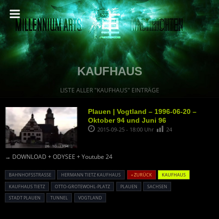
KAUFHAUS
LISTE ALLER "KAUFHAUS" EINTRÄGE
Plauen | Vogtland – 1996-06-20 –
Oktober 94 und Juni 96
2015-09-25 - 18:00 Uhr
24
→ DOWNLOAD + ODYSEE + Youtube 24
BAHNHOFSSTRASSE
HERMANN TIETZ KAUFHAUS
« ZURÜCK
KAUFHAUS
KAUFHAUS TIETZ
OTTO-GROTEWOHL-PLATZ
PLAUEN
SACHSEN
STADT PLAUEN
TUNNEL
VOGTLAND