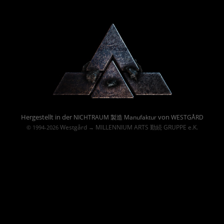
Powered By :
Hergestellt in der
von
NICHTRAUM 製造 Manufaktur
WESTGÅRD
Westgård
MILLENNIUM ARTS 勤続 GRUPPE e.K.
© 1994-2026
→