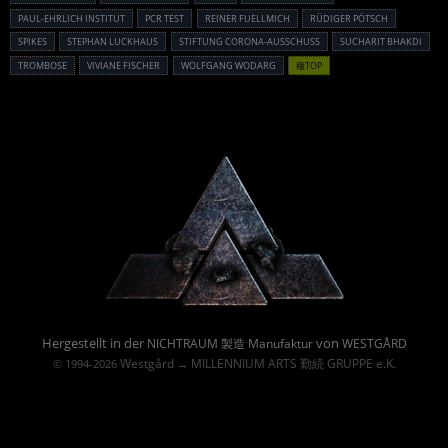
PAUL-EHRLICH INSTITUT
PCR TEST
REINER FUELLMICH
RÜDIGER PÖTSCH
SPIKES
STEPHAN LUCKHAUS
STIFTUNG CORONA-AUSSCHUSS
SUCHARIT BHAKDI
TROMBOSE
VIVIANE FISCHER
WOLFGANG WODARG
種TOP
Powered By :
Hergestellt in der
von
NICHTRAUM 製造 Manufaktur
WESTGÅRD
Westgård
MILLENNIUM ARTS 勤続 GRUPPE e.K.
© 1994-2026
→