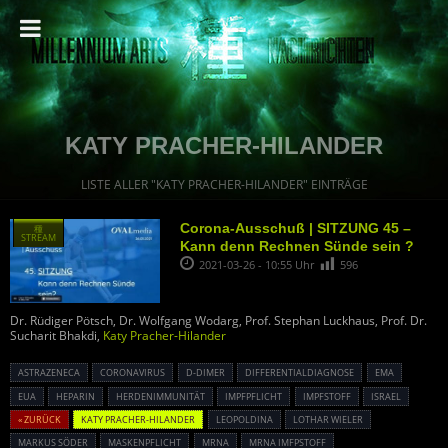
KATY PRACHER-HILANDER
LISTE ALLER "KATY PRACHER-HILANDER" EINTRÄGE
Corona-Ausschuß | SITZUNG 45 –
種
STREAM
Kann denn Rechnen Sünde sein ?
2021-03-26 - 10:55 Uhr
596
Dr. Rüdiger Pötsch, Dr. Wolfgang Wodarg, Prof. Stephan Luckhaus, Prof. Dr.
Sucharit Bhakdi,
Katy Pracher-Hilander
ASTRAZENECA
CORONAVIRUS
D-DIMER
DIFFERENTIALDIAGNOSE
EMA
EUA
HEPARIN
HERDENIMMUNITÄT
IMPFPFLICHT
IMPFSTOFF
ISRAEL
« ZURÜCK
KATY PRACHER-HILANDER
LEOPOLDINA
LOTHAR WIELER
MARKUS SÖDER
MASKENPFLICHT
MRNA
MRNA IMFPSTOFF