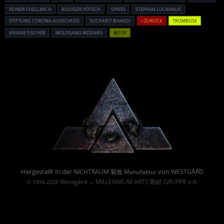
REINER FUELLMICH
RÜDIGER PÖTSCH
SPIKES
STEPHAN LUCKHAUS
STIFTUNG CORONA-AUSSCHUSS
SUCHARIT BHAKDI
« ZURÜCK
TROMBOSE
VIVIANE FISCHER
WOLFGANG WODARG
種TOP
Powered By :
Hergestellt in der
von
NICHTRAUM 製造 Manufaktur
WESTGÅRD
Westgård
MILLENNIUM ARTS 勤続 GRUPPE e.K.
© 1994-2026
→