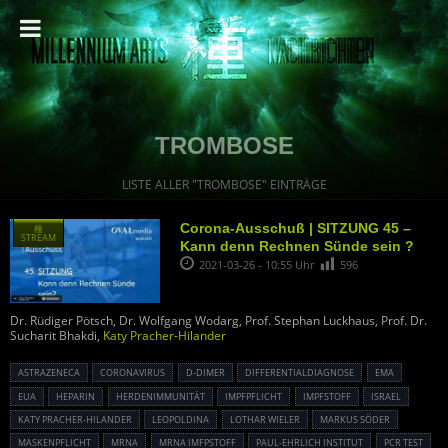
TROMBOSE
LISTE ALLER "TROMBOSE" EINTRÄGE
Corona-Ausschuß | SITZUNG 45 –
種
STREAM
Kann denn Rechnen Sünde sein ?
2021-03-26 - 10:55 Uhr
596
Dr. Rüdiger Pötsch, Dr. Wolfgang Wodarg, Prof. Stephan Luckhaus, Prof. Dr.
Sucharit Bhakdi,
Katy Pracher-Hilander
ASTRAZENECA
CORONAVIRUS
D-DIMER
DIFFERENTIALDIAGNOSE
EMA
EUA
HEPARIN
HERDENIMMUNITÄT
IMPFPFLICHT
IMPFSTOFF
ISRAEL
KATY PRACHER-HILANDER
LEOPOLDINA
LOTHAR WIELER
MARKUS SÖDER
MASKENPFLICHT
MRNA
MRNA IMFPSTOFF
PAUL-EHRLICH INSTITUT
PCR TEST