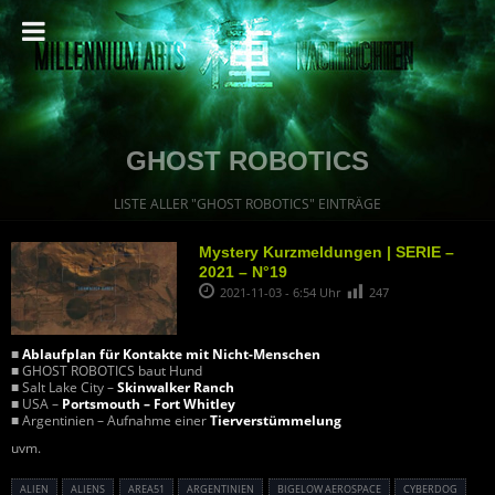
GHOST ROBOTICS
LISTE ALLER "GHOST ROBOTICS" EINTRÄGE
Mystery Kurzmeldungen | SERIE –
2021 – N°19
2021-11-03 - 6:54 Uhr
247
■
Ablaufplan für Kontakte mit Nicht-Menschen
■ GHOST ROBOTICS baut Hund
■ Salt Lake City –
Skinwalker Ranch
■ USA –
Portsmouth – Fort Whitley
■ Argentinien – Aufnahme einer
Tierverstümmelung
uvm.
ALIEN
ALIENS
AREA51
ARGENTINIEN
BIGELOW AEROSPACE
CYBERDOG