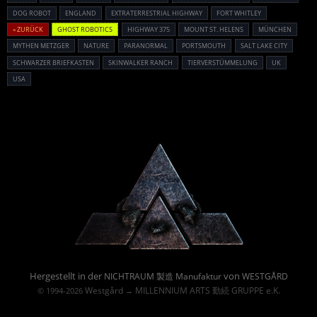
DOG ROBOT
ENGLAND
EXTRATERRESTRIAL HIGHWAY
FORT WHITLEY
« ZURÜCK
GHOST ROBOTICS
HIGHWAY 375
MOUNT ST. HELENS
MÜNCHEN
MYTHEN METZGER
NATURE
PARANORMAL
PORTSMOUTH
SALT LAKE CITY
SCHWARZER BRIEFKASTEN
SKINWALKER RANCH
TIERVERSTÜMMELUNG
UK
USA
Powered By :
Hergestellt in der
von
NICHTRAUM 製造 Manufaktur
WESTGÅRD
Westgård
MILLENNIUM ARTS 勤続 GRUPPE e.K.
© 1994-2026
→