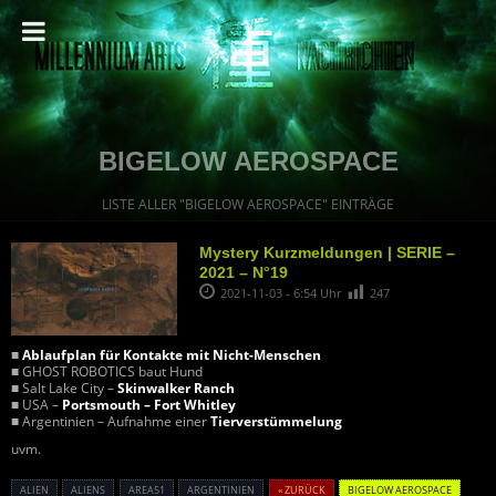
BIGELOW AEROSPACE
LISTE ALLER "BIGELOW AEROSPACE" EINTRÄGE
Mystery Kurzmeldungen | SERIE –
2021 – N°19
2021-11-03 - 6:54 Uhr
247
■
Ablaufplan für Kontakte mit Nicht-Menschen
■ GHOST ROBOTICS baut Hund
■ Salt Lake City –
Skinwalker Ranch
■ USA –
Portsmouth – Fort Whitley
■ Argentinien – Aufnahme einer
Tierverstümmelung
uvm.
ALIEN
ALIENS
AREA51
ARGENTINIEN
« ZURÜCK
BIGELOW AEROSPACE