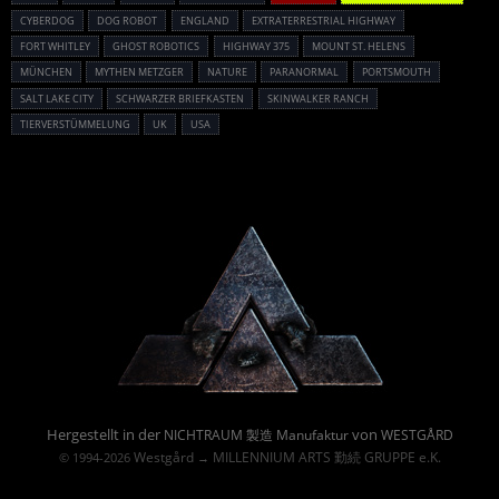
CYBERDOG
DOG ROBOT
ENGLAND
EXTRATERRESTRIAL HIGHWAY
FORT WHITLEY
GHOST ROBOTICS
HIGHWAY 375
MOUNT ST. HELENS
MÜNCHEN
MYTHEN METZGER
NATURE
PARANORMAL
PORTSMOUTH
SALT LAKE CITY
SCHWARZER BRIEFKASTEN
SKINWALKER RANCH
TIERVERSTÜMMELUNG
UK
USA
Powered By :
Hergestellt in der
von
NICHTRAUM 製造 Manufaktur
WESTGÅRD
Westgård
MILLENNIUM ARTS 勤続 GRUPPE e.K.
© 1994-2026
→