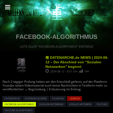
FACEBOOK-ALGORITHMUS
LISTE ALLER "FACEBOOK-ALGORITHMUS" EINTRÄGE
種 DATENARCHE.de NEWS | 2024-06-
12 – Der Abschied von “Sozialen
Netzwerken” beginnt
2024-06-12 - 8:51 Uhr
144
Nach 2-tägiger Prüfung haben wir den Entschluß gefasst, auf der Plattform
Youtube neben Videomaterial auch keine Nachrichten in Textform mehr zu
veröffentlichen → Begründung | Erläuterung im Eintrag
DATENARCHE
DATENARCHE NEWS
FACEBOOK
« ZURÜCK
FACEBOOK-ALGORITHMUS
SOZIALEN NETZWERKE
SOZIALES NETZWERK
YOUTUBE
YOUTUBE-ALGORITHMUS