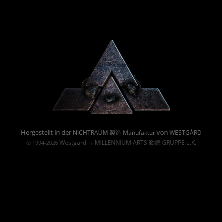
Powered By :
Hergestellt in der
von
NICHTRAUM 製造 Manufaktur
WESTGÅRD
Westgård
MILLENNIUM ARTS 勤続 GRUPPE e.K.
© 1994-2026
→