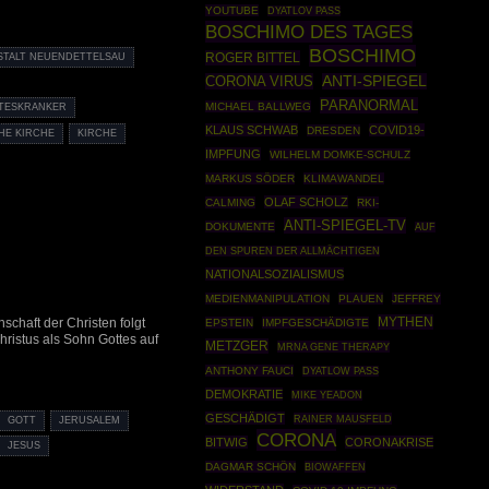
YOUTUBE
DYATLOV PASS
BOSCHIMO DES TAGES
BOSCHIMO
ROGER BITTEL
STALT NEUENDETTELSAU
CORONA VIRUS
ANTI-SPIEGEL
PARANORMAL
MICHAEL BALLWEG
TESKRANKER
KLAUS SCHWAB
COVID19-
DRESDEN
HE KIRCHE
KIRCHE
IMPFUNG
WILHELM DOMKE-SCHULZ
MARKUS SÖDER
KLIMAWANDEL
OLAF SCHOLZ
CALMING
RKI-
ANTI-SPIEGEL-TV
DOKUMENTE
AUF
DEN SPUREN DER ALLMÄCHTIGEN
NATIONALSOZIALISMUS
MEDIENMANIPULATION
PLAUEN
JEFFREY
MYTHEN
schaft der Christen folgt
EPSTEIN
IMPFGESCHÄDIGTE
ristus als Sohn Gottes auf
METZGER
MRNA GENE THERAPY
ANTHONY FAUCI
DYATLOW PASS
DEMOKRATIE
MIKE YEADON
GESCHÄDIGT
RAINER MAUSFELD
GOTT
JERUSALEM
CORONA
BITWIG
CORONAKRISE
JESUS
DAGMAR SCHÖN
BIOWAFFEN