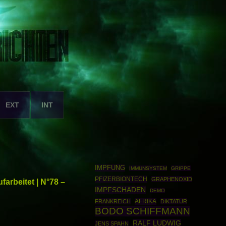
EXT
INT
IMPFUNG
IMMUNSYSTEM
GRIPPE
PFIZERBIONTECH
GRAPHENOXID
arbeitet | N°78 –
IMPFSCHADEN
DEMO
AFRIKA
FRANKREICH
DIKTATUR
BODO SCHIFFMANN
RALF LUDWIG
JENS SPAHN