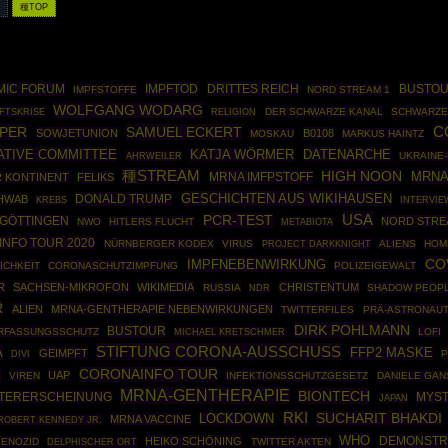
種TOP
MIC FORUM
IMPFTOD
DRITTES REICH
BUSTOU
IMPFSTOFFE
NORD STREAM 1
WOLFGANG WODARG
FTSKRISE
DER SCHWARZE KANAL
SCHWARZE
RELIGION
PER
SAMUEL ECKERT
C
SOWJETUNION
B0108
MOSKAU
MARKUS HAINTZ
ATIVE COMMITTEE
DATENARCHE
KATJA WÖRMER
AHRWEILER
UKRAINE-
種STREAM
HIGH NOON
MRNA
MRNA IMFPSTOFF
R KONTINENT
FELIKS
GESCHICHTEN AUS WIKIHAUSEN
DONALD TRUMP
HWAB
KREBS
INTERVIE
USA
PCR-TEST
GÖTTINGEN
NORD STRE
NWO
HITLERS FLUCHT
METABIOTA
INFO TOUR 2020
NÜRNBERGER KODEX
VIRUS
PROJECT DARKKNIGHT
ALIENS
HOM
CO
IMPFNEBENWIRKUNG
ICHKEIT
CORONASCHUTZIMPFUNG
POLIZEIGEWALT
R
SACHSEN-MIKROFON
WIKIMEDIA
CHRISTENTUM
RUSSIA
SHADOW PEOP
NDR
R
ALIEN
MRNA-GENTHERAPIE NEBENWIRKUNGEN
TWITTERFILES
PRÄ-ASTRONAUT
DIRK POHLMANN
BUSTOUR
RFASSUNGSSCHUTZ
LOFI
MICHAEL KRETSCHMER
STIFTUNG CORONA-AUSSCHUSS
A
FFP2 MASKE
GEIMPFT
P
DIVI
K
CORONAINFO TOUR
UAP
VIREN
INFEKTIONSSCHUTZGESETZ
DANIELE GAN
MRNA-GENTHERAPIE
BIONTECH
STERERSCHEINUNG
MYS
JAPAN
RKI
SUCHARIT BHAKDI
LOCKDOWN
MRNA VACCINE
ROBERT KENNEDY JR.
WHO
DEMONSTR
HEIKO SCHÖNING
ENOZID
TWITTER AKTEN
DELPHISCHER ORT