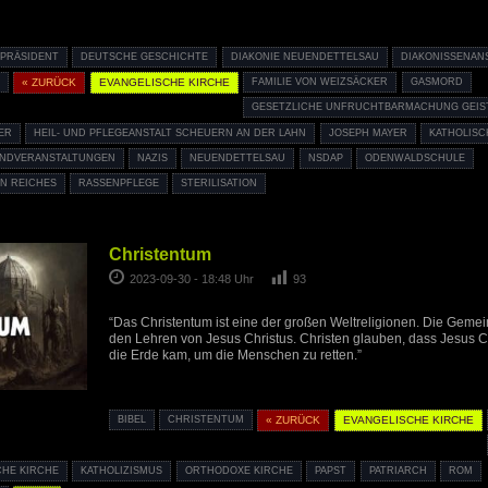
PRÄSIDENT
DEUTSCHE GESCHICHTE
DIAKONIE NEUENDETTELSAU
DIAKONISSENAN
E
« ZURÜCK
EVANGELISCHE KIRCHE
FAMILIE VON WEIZSÄCKER
GASMORD
GESETZLICHE UNFRUCHTBARMACHUNG GEIS
ER
HEIL- UND PFLEGEANSTALT SCHEUERN AN DER LAHN
JOSEPH MAYER
KATHOLISC
GENDVERANSTALTUNGEN
NAZIS
NEUENDETTELSAU
NSDAP
ODENWALDSCHULE
N REICHES
RASSENPFLEGE
STERILISATION
Christentum
2023-09-30 - 18:48 Uhr
93
“Das Christentum ist eine der großen Weltreligionen. Die Gemein
den Lehren von Jesus Christus. Christen glauben, dass Jesus Ch
die Erde kam, um die Menschen zu retten.”
BIBEL
CHRISTENTUM
« ZURÜCK
EVANGELISCHE KIRCHE
CHE KIRCHE
KATHOLIZISMUS
ORTHODOXE KIRCHE
PAPST
PATRIARCH
ROM