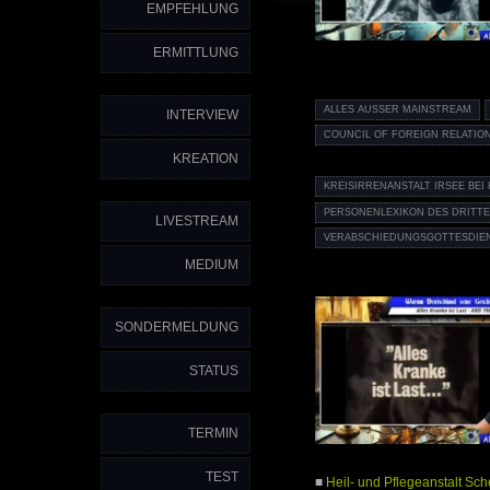
EMPFEHLUNG
ERMITTLUNG
ALLES AUSSER MAINSTREAM
INTERVIEW
COUNCIL OF FOREIGN RELATIO
KREATION
KREISIRRENANSTALT IRSEE BEI
PERSONENLEXIKON DES DRITTE
LIVESTREAM
VERABSCHIEDUNGSGOTTESDIE
MEDIUM
SONDERMELDUNG
STATUS
TERMIN
TEST
■
Heil- und Pflegeanstalt Sc