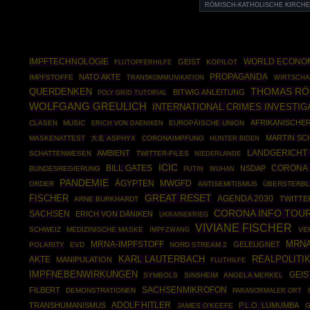
RÖMISCH-KATHOLISCHE KIRCHE
IMPFTECHNOLOGIE
WORLD ECONO
GEIST
KOPILOT
FLUTOPFERHILFE
PROPAGANDA
NATO AKTE
IMPFSTOFFE
WIRTSCHA
TRANSKOMMUNIKATION
THOMAS RÖ
QUERDENKEN
BITWIG ANLEITUNG
POLY GRID TUTORIAL
WOLFGANG GREULICH
INTERNATIONAL CRIMES INVESTIG
AFRIKANISCHE
CLASEN
MUSIC
EUROPÄISCHE UNION
ERICH VON DAENIKEN
MARTIN SC
MASKENATTEST
大名 ASPHYX
CORONAIMPFUNG
HUNTER BIDEN
AMBIENT
LANDGERICHT 
SCHATTENWESEN
TWITTER-FILES
NIEDERLANDE
ICIC
CORONA 
BILL GATES
NSDAP
BUNDESREGIERUNG
PUTIN
WUHAN
PANDEMIE
ÄGYPTEN
MWGFD
ORDER
ANTISEMITISMUS
ÜBERSTERBL
GREAT RESET
FISCHER
AGENDA 2030
TWITTE
ARNE BURKHARDT
CORONA INFO TOU
SACHSEN
ERICH VON DÄNIKEN
UKRAINEKRIEG
VIVIANE FISCHER
SCHWEIZ
MEDIZINISCHE MASKE
IMPFZWANG
VE
MRN
MRNA-IMPFSTOFF
GELEUGNET
POLARITY
EVD
NORD STREAM 2
REALPOLITI
AKTE
KARL LAUTERBACH
MANIPULATION
FLUTHILFE
IMPFNEBENWIRKUNGEN
GEI
SYMBOLS
SINSHEIM
ANGELA MERKEL
SACHSENMIKROFON
FILBERT
DEMONSTRATIONEN
PARANORMALER ORT
ADOLF HITLER
TRANSHUMANISMUS
P.L.O. LUMUMBA
JAMES O'KEEFE
G