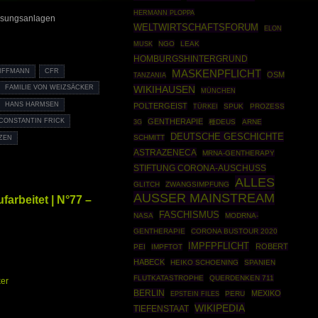
HERMANN PLOPPA
sungsanlagen
WELTWIRTSCHAFTSFORUM
ELON
NGO
LEAK
MUSK
HOMBURGSHINTERGRUND
IFFMANN
CFR
MASKENPFLICHT
OSM
TANZANIA
WIKIHAUSEN
FAMILIE VON WEIZSÄCKER
MÜNCHEN
HANS HARMSEN
POLTERGEIST
TÜRKEI
SPUK
PROZESS
GENTHERAPIE
CONSTANTIN FRICK
種DEUS
ARNE
3G
DEUTSCHE GESCHICHTE
SCHMITT
TZEN
ASTRAZENECA
MRNA-GENTHERAPY
STIFTUNG CORONA-AUSCHUSS
ALLES
GLITCH
ZWANGSIMPFUNG
AUSSER MAINSTREAM
arbeitet | N°77 –
FASCHISMUS
NASA
MODRNA-
GENTHERAPIE
CORONA BUSTOUR 2020
IMPFPFLICHT
ROBERT
PEI
IMPFTOT
HABECK
HEIKO SCHOENING
SPANIEN
FLUTKATASTROPHE
QUERDENKEN 711
er
BERLIN
MEXIKO
EPSTEIN FILES
PERU
WIKIPEDIA
TIEFENSTAAT