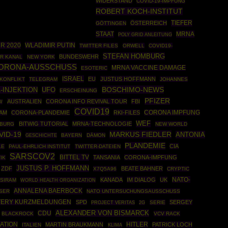
WIDERSTAND
COVID-19-IMPFUNG
ROBERT KOCH-INSTITUT
TIEFER
ÖSTERREICH
GÖTTINGEN
STAAT
MRNA
POLY GRID ANLEITUNG
R 2020
WLADIMIR PUTIN
TWITTER FILES
ORWELL
COVID19-
STEFAN HOMBURG
BUNDESWEHR
R KANAL
NEW YORK
ORONA-AUSSCHUSS
MRNA VACCINE DAMAGE
ESOTERIC
ISRAEL
EU
JUSTUS HOFFMANN
KONFLIKT
TELEGRAM
JOHANNES
BOSCHIMO-NEWS
-INJEKTION
UFO
ERSCHEINUNG
PFIZER
AUSTRALIEN
CORONA INFO REVIVAL TOUR
FBI
W
COVID19
AM
CORONA-PLANDEMIE
RKI-FILES
CORONA IMPFUNG
WEF
BITWIG TUTORIAL
MRNA-TECHNOLOGIE
BURG
NEW WORLD
VID-19
MARKUS FIEDLER
ANTONIA
GESCHICHTE
BAYERN
DÄMON
PLANDEMIE
CIA
LE
PAUL-EHRLICH INSTITUT
TWITTER-DATEIEN
SARSCOV2
BITTEL TV
TANSANIA
CORONA-IMPFUNG
IK
JUSTUS P. HOFFMANN
ZDF
BEATE BAHNER
X7Q5A96
CRYPTIC
NATO-
KANADA
IM DIALOG
UK
SIRAM
WORLD HEALTH ORGANIZATION
ANNALENA BAERBOCK
SER
NATO UNTERSUCHUNGSAUSSCHUSS
TERY KURZMELDUNGEN
SPD
SERGEY
SERIE
PROJECT VERITAS
2G
ALEXANDER VON BISMARCK
CDU
BLACKROCK
VCV RACK
ATION
HITLER
MARTIN BRAUKMANN
PATRICK LOCH
ITALIEN
KLIMA