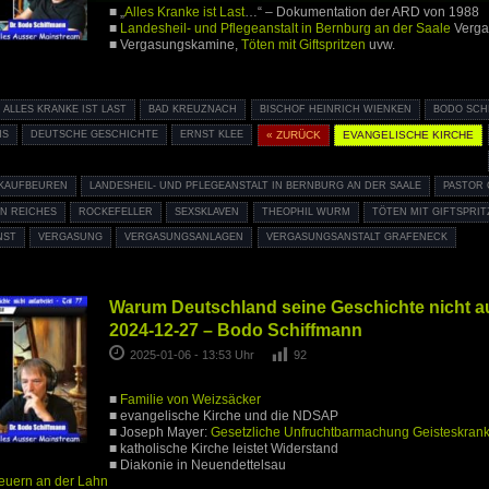
■ „
Alles Kranke ist Last
…“ – Dokumentation der ARD von 1988
■
Landesheil- und Pflegeanstalt in Bernburg an der Saale
Verga
■ Vergasungskamine,
Töten mit Giftspritzen
uvw.
ALLES KRANKE IST LAST
BAD KREUZNACH
BISCHOF HEINRICH WIENKEN
BODO SCH
NS
DEUTSCHE GESCHICHTE
ERNST KLEE
« ZURÜCK
EVANGELISCHE KIRCHE
 KAUFBEUREN
LANDESHEIL- UND PFLEGEANSTALT IN BERNBURG AN DER SAALE
PASTOR 
N REICHES
ROCKEFELLER
SEXSKLAVEN
THEOPHIL WURM
TÖTEN MIT GIFTSPRI
NST
VERGASUNG
VERGASUNGSANLAGEN
VERGASUNGSANSTALT GRAFENECK
Warum Deutschland seine Geschichte nicht auf
2024-12-27 – Bodo Schiffmann
2025-01-06 - 13:53 Uhr
92
■
Familie von Weizsäcker
■ evangelische Kirche und die NDSAP
■ Joseph Mayer:
Gesetzliche Unfruchtbarmachung Geisteskrank
■ katholische Kirche leistet Widerstand
■ Diakonie in Neuendettelsau
heuern an der Lahn