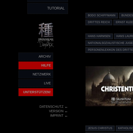
TUTORIAL
BODO SCHIFFMANN
BUNDES
DRITTES REICH
ERNST KLE
HANS HARMSEN
HANS LAUR
NATIONALSOZIALISTISCHE JU
PERSONENLEXIKON DES DRITTE
ARCHIV
HILFE
NETZWERK
LIVE
UNTERSTÜTZEN!
←
DATENSCHUTZ
←
VERSION
←
IMPRINT
JESUS CHRISTUS
KATHOLIS