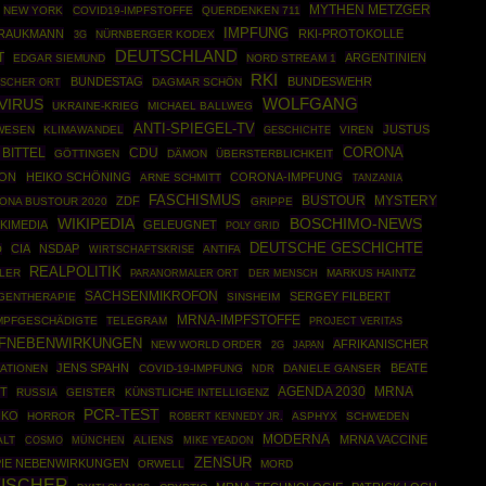
MYTHEN METZGER
NEW YORK
COVID19-IMPFSTOFFE
QUERDENKEN 711
IMPFUNG
BRAUKMANN
RKI-PROTOKOLLE
NÜRNBERGER KODEX
3G
DEUTSCHLAND
T
ARGENTINIEN
EDGAR SIEMUND
NORD STREAM 1
RKI
BUNDESTAG
BUNDESWEHR
DAGMAR SCHÖN
ISCHER ORT
VIRUS
WOLFGANG
UKRAINE-KRIEG
MICHAEL BALLWEG
ANTI-SPIEGEL-TV
JUSTUS
WESEN
KLIMAWANDEL
GESCHICHTE
VIREN
CORONA
BITTEL
CDU
GÖTTINGEN
DÄMON
ÜBERSTERBLICHKEIT
FON
HEIKO SCHÖNING
CORONA-IMPFUNG
ARNE SCHMITT
TANZANIA
FASCHISMUS
BUSTOUR
ZDF
MYSTERY
ONA BUSTOUR 2020
GRIPPE
WIKIPEDIA
BOSCHIMO-NEWS
KIMEDIA
GELEUGNET
POLY GRID
DEUTSCHE GESCHICHTE
CIA
NSDAP
O
WIRTSCHAFTSKRISE
ANTIFA
REALPOLITIK
LER
MARKUS HAINTZ
PARANORMALER ORT
DER MENSCH
SACHSENMIKROFON
SERGEY FILBERT
GENTHERAPIE
SINSHEIM
MRNA-IMPFSTOFFE
MPFGESCHÄDIGTE
TELEGRAM
PROJECT VERITAS
PFNEBENWIRKUNGEN
AFRIKANISCHER
NEW WORLD ORDER
2G
JAPAN
JENS SPAHN
BEATE
ATIONEN
COVID-19-IMPFUNG
DANIELE GANSER
NDR
AGENDA 2030
T
MRNA
RUSSIA
GEISTER
KÜNSTLICHE INTELLIGENZ
PCR-TEST
IKO
HORROR
ROBERT KENNEDY JR.
ASPHYX
SCHWEDEN
MODERNA
MRNA VACCINE
ALT
COSMO
MÜNCHEN
ALIENS
MIKE YEADON
ZENSUR
IE NEBENWIRKUNGEN
ORWELL
MORD
FISCHER