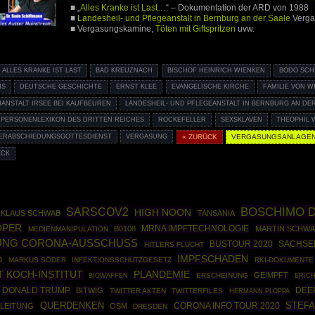
■ „
Alles Kranke ist Last
…“ – Dokumentation der ARD von 1988
■
Landesheil- und Pflegeanstalt in Bernburg an der Saale
Verga
■ Vergasungskamine,
Töten mit Giftspritzen
uvw.
ALLES KRANKE IST LAST
BAD KREUZNACH
BISCHOF HEINRICH WIENKEN
BODO SCH
NS
DEUTSCHE GESCHICHTE
ERNST KLEE
EVANGELISCHE KIRCHE
FAMILIE VON 
NANSTALT IRSEE BEI KAUFBEUREN
LANDESHEIL- UND PFLEGEANSTALT IN BERNBURG AN DE
PERSONENLEXIKON DES DRITTEN REICHES
ROCKEFELLER
SEXSKLAVEN
THEOPHIL
ERABSCHIEDUNGSGOTTESDIENST
VERGASUNG
« ZURÜCK
VERGASUNGSANLAGE
ECK
BOSCHIMO D
SARSCOV2
HIGH NOON
KLAUS SCHWAB
TANSANIA
ÖPER
MRNA IMPFTECHNOLOGIE
B0108
MARTIN SCHWA
MEDIENMANIPULATION
UNG CORONA-AUSSCHUSS
BUSTOUR 2020
SACHSE
HITLERS FLUCHT
IMPFSCHADEN
D
MARKUS SÖDER
INFEKTIONSSCHUTZGESETZ
RKI-DOKUMENTE
 KOCH-INSTITUT
PLANDEMIE
GEIMPFT
BIOWAFFEN
ERSCHEINUNG
ERICH
DONALD TRUMP
DEE
BITWIG
TWITTER AKTEN
TWITTERFILES
HERMANN PLOPPA
STEF
QUERDENKEN
CORONA INFO TOUR 2020
NLEITUNG
OSM
DRESDEN