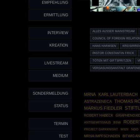
EMPFEHLUNG
ERMITTLUNG
ALLES AUSSER MAINSTREAM
INTERVIEW
COUNCIL OF FOREIGN RELATIO
KREATION
HANS HARMSEN
KREISIRRE
PASTOR CONSTANTIN FRICK
TÖTEN MIT GIFTSPRITZEN
V
LIVESTREAM
VERGASUNGSANSTALT GRAFEN
MEDIUM
SONDERMELDUNG
MRNA
KARL LAUTERBACH
THOMAS R
ASTRAZENECA
STATUS
STIFT
MARKUS FIEDLER
ROBERT HABECK
GRAPHENOXI
ROBERT
ANTISEMITISMUS
BSW
TERMIN
PROJECT DARKKNIGHT
NGO
WIEN
TEST
MRNA-IMPFSCHADEN
BITWIG A