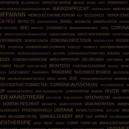
ENTHERAPIE
CHRISTOF MISERÉ
FRANKREICH
BLACKROCK
種DEUS
LOFI
KREBS
MASKENPFLICHT
MARTIN 
ATO UNTERSUCHUNGSAUSSCHUSS
NIEDERLANDE
HIFFMANN
WORLD ECONOMIC FORUM
3121534312
TIEFER STAA
PEI
CR TEST
BITTEL TV
ISRAEL
IM DIALOG
MANIPULATION
UKRAINEKRIEG
DELPH
CORONA
WHO
ÖSTERREICH
EY EPSTEIN
IMPFTOT
MEINUNGSFREIHEIT
PERU
ERICH VON DÄNIKEN
E
WORLD HEALTH ORGANIZATION
ZWANGSIMPFUNG
SCHATTEN
CORONA INFO TOUR
N BISMARCK
ROGER 
SOWJETUNION
EPSTEIN FILES
RG
JOHNSON AND JOHNSON
SACHSEN-MIKRO
KOPILOT
SYMBOLS
INTERVIEW
KANADA
MPFSTOFFE
VERFASSUNGSSCHUTZ
BAYERN
CORONASCHUTZIMPFUNG
COR
IEGEL
CORONA-PANDEMIE
MRNA IMFPSTOFF
DIE GRÜNEN
WI
IMPFZWANG
BIONTECH
H MERZ
FELIKS
CORONA-PLANDEMIE
DEM
DJATLOW PASS
WUHAN
PANDEMIE
SUCHARIT BHAKDI
GESCHÄDIGT
THÜRINGEN
MULDENTA
ILFE
ICIC
UND
WILHELM DOMKE-SCHULZ
MARS
SERIE
MODRNA-
TRANSKOMMUNIKATION
CORONA-AUSSCHUSS
NVESTIGATIVE COMMITTEE
I
FLUTOPFERHILFE
OP
PFIZER
IM
CHRISTENTUM
SHADOW PEOPLE
PRÄ-ASTRONAUTIK
PSIRAM
SER MAINSTREAM
DATENARCHE
VCV RACK
大名 ASPHYX
DEMONSTR
DOMINIK REICHERT
DEMONSTRATION
AMBIEN
JAMES O'KEEFE
Z
METABIOTA
UKRAINE
PFIZERBIONTECH
OLTERGEIST
BITWIG TUTORIAL
MEX
ICIC.LAW
SAMUEL ECKERT
WLADIMIR PUTIN
WEF
AFRIKA
SPD
UAP
POLIZEIGEW
GENTHERAPIE
CHINA
GEIST
EVENT 201
MRNA-GENTHERAP
LEAK
MUSIC
VIVIANE 