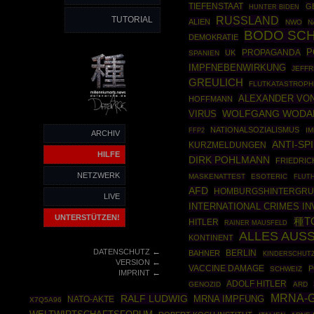
TIEFENSTAAT
G
HUNTER BIDEN
TUTORIAL
RUSSLAND
ALIEN
NWO
N
BODO SC
DEMOKRATIE
P
PROPAGANDA
UK
SPANIEN
IMPFNEBENWIRKUNG
JEFFR
GREULICH
FLUTKATASTROPH
ALEXANDER VO
HOFFMANN
WOLFGANG WODA
VIRUS
NATIONALSOZIALISMUS
FFP2
I
ARCHIV
ANTI-SP
KURZMELDUNGEN
HILFE
DIRK POHLMANN
FRIEDRIC
NETZWERK
MASKENATTEST
ESOTERIC
FLUTH
AFD
HOMBURGSHINTERGR
LIVE
INTERNATIONAL CRIMES I
UNTERSTÜTZEN!
種T
HITLER
RAINER MAUSFELD
ALLES AUS
KONTINENT
←
DATENSCHUTZ
BERLIN
BAHNER
KINDERSCHUT
←
VERSION
VACCINE DAMAGE
P
SCHWEIZ
←
IMPRINT
ADOLF HITLER
GENOZID
ARD
MRNA-
RALF LUDWIG
MRNA IMPFUNG
NATO-AKTE
X7Q5A96