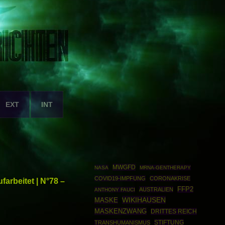
EXT
INT
MWGFD
NASA
MRNA-GENTHERAPY
COVID19-IMPFUNG
CORONAKRISE
arbeitet | N°78 –
FFP2
AUSTRALIEN
ANTHONY FAUCI
WIKIHAUSEN
MASKE
MASKENZWANG
DRITTES REICH
STIFTUNG
TRANSHUMANISMUS