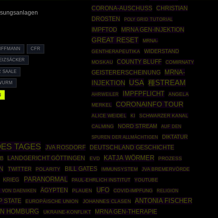
CORONA-AUSCHUSS
CHRISTIAN
sungsanlagen
DROSTEN
POLY GRID TUTORIAL
IMPFTOD
MRNA GEN-INJEKTION
GREAT RESET
MRNA-
IFFMANN
CFR
WIDERSTAND
GENTHERAPEUTIKA
WEIZSÄCKER
COUNTY BLUFF
MOSKAU
COMIRNATY
MRNA-
R SAALE
GEISTERERSCHEINUNG
USA
種STREAM
INJEKTION
 WURM
IMPFPFLICHT
AHRWEILER
ANGELA
N
CORONAINFO TOUR
MERKEL
ALICE WEIDEL
KI
SCHWARZER KANAL
NORD STREAM
CALMING
AUF DEN
DIKTATUR
SPUREN DER ALLMÄCHTIGEN
ES TAGES
JVA ROSDORF
DEUTSCHLAND GESCHICHTE
KATJA WÖRMER
B
LANDGERICHT GÖTTINGEN
EVD
PROZESS
N
TWITTER
BILL GATES
POLARITY
IMMUNSYSTEM
JVA BREMERVÖRDE
PARANORMAL
KRIEG
PAUL-EHRLICH INSTITUT
YOUTUBE
UFO
ÄGYPTEN
PLAUEN
COVID-IMPFUNG
 VON DAENIKEN
RELIGION
ANTONIA FISCHER
P STATE
EUROPÄISCHE UNION
JOHANNES CLASEN
AN HOMBURG
MRNA GEN-THERAPIE
UKRAINE-KONFLIKT