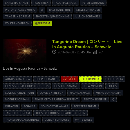
LANSE HAPSHASH
PAUL FRICK
PAUL HASLINGER
PETER BAUMANN
PICTURE PALACE MUSIC
Q
RALF WADEPHUL
STEVE SCHROYDER
TANGERINE DREAM
THORSTEN QUAESCHNING
ULRICH SCHNAUSS
VOLKER HOMBACH
種PERFORM
Tangerine Dream | コンサート – Live
in Augusta Raurica – Schweiz
2016-09-08 - 23:45 Uhr
261
Live in Augusta Raurica – Schweiz
AUGUSTA RAURICA
DOLPHIN DANCE
« ZURÜCK
ELECTRONICA
ELEKTRONIKA
GENESIS OF PRECIOUS THOUGHTS
HOSHIKO YAMANE
KIEW MISSION
LOGOS
LOVE ON A REAL TRAIN
LOVED BY THE SUN
MADAGASMALA
MIRAGE OF REALITY
MOTHERS OF RAIN
POWER OF THE RAINBOW SERPENT
PROTON BONFIRE
Q
RUBYCON
SCHWEIZ
SONG OF THE WHALE
SORCERER THEME
TANGERINE DREAM
THE SILVER BOOTS OF BARTLETT GREEN
THORSTEN QUAESCHNING
ULRICH SCHNAUSS
WHITE EAGLE