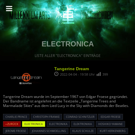
ELECTRONICA
LISTE ALLER "ELECTRONICA" EINTRÄGE
Tangerine Dream
2022-04-04 - 19:58 Uhr
399
Tangerine Dream wurde im September 1967 von Edgar Froese gegründet.
Der Bandname ist angelehnt an die Textzeile „Tangerine Trees and
Marmalade Skies“ aus dem Lied Lucy in the Sky with Diamonds der Beatles.
CHARLIE PRINCE
CHRISTOPH FRANKE
CONRAD SCHNITZLER
EDGAR FROESE
« ZURÜCK
ELECTRONICA
ELECTRONIKA
ELEKTRONIKA
HOSHIKO YAMANE
JEROME FROESE
JOHANNES SCHMOELLING
KLAUS SCHULZE
KURT HERKENBERG